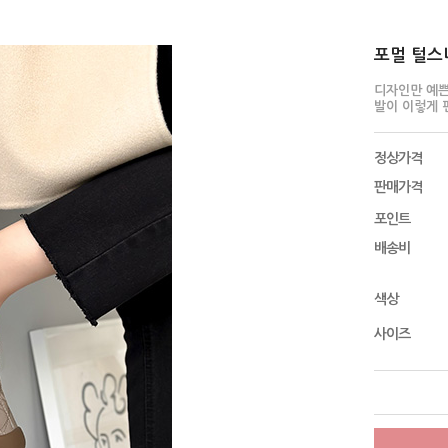
포멀 털스니
디자인만 예쁜
발이 이렇게 
정상가격
판매가격
포인트
배송비
색상
사이즈