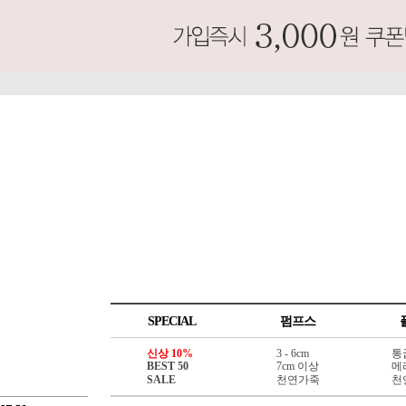
SPECIAL
펌프스
신상 10%
3 - 6cm
통
BEST 50
7cm 이상
메
SALE
천연가죽
천