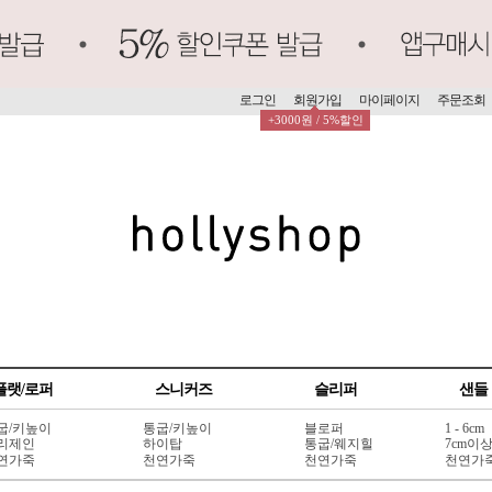
로그인
회원가입
마이페이지
주문조회
+3000원 / 5%할인
플랫/로퍼
스니커즈
슬리퍼
샌들
굽/키높이
통굽/키높이
블로퍼
1 - 6cm
리제인
하이탑
통굽/웨지힐
7cm이
연가죽
천연가죽
천연가죽
천연가