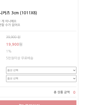
커즈 3cm (1011X8)
 게 아니예요
편할 수가 없어요
39,900
원
19,900
원
1%
5만원이상 무료배송
0
총 상품 금액