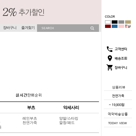
장바구니
즐겨찾기
상품리뷰
부츠
악세사리
레인부츠
양말/스타킹
상
천연가죽
깔창/패드
죽