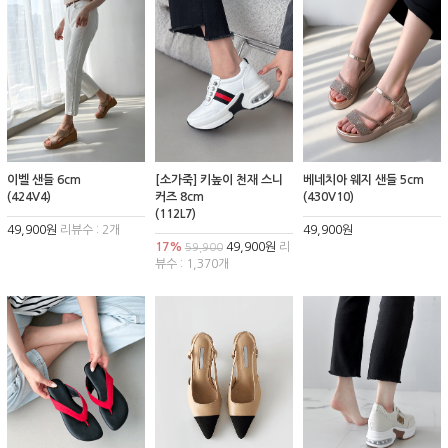
이벨 샌들 6cm
[소가죽] 키높이 천재 스니
베네치아 웨지 샌들 5cm
(424V4)
커즈 8cm
(430V10)
(112L7)
49,900원
리뷰수 : 2개
49,900원
17%
49,900원
리
59,900
뷰수 : 1,370개