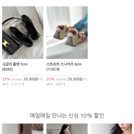
고급미 플랫 3cm
스트리트 스니커즈 6cm
(82K5)
(110C9)
33%
39,900원
리
20%
39,900원
리
59,900
49,900
뷰수 : 1,717개
뷰수 : 485개
매일매일 만나는 신상 10% 할인