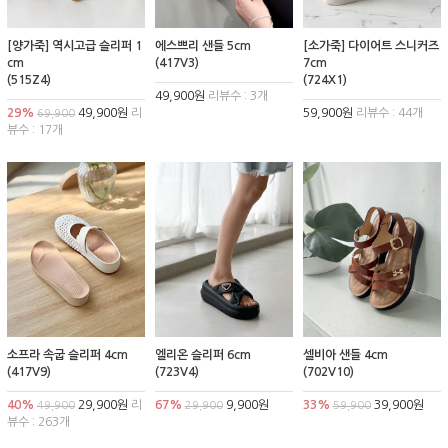
[양가죽] 역시고급 슬리퍼 1
에스쁘리 샌들 5cm
[소가죽] 다이어트 스니커즈
cm
(417V3)
7cm
(515Z4)
(724X1)
49,900원
리뷰수 : 3개
29%
49,900원
리
59,900원
리뷰수 : 44개
69,900
뷰수 : 17개
소프라 속굽 슬리퍼 4cm
엘리온 슬리퍼 6cm
셀비아 샌들 4cm
(417V9)
(723V4)
(702V10)
40%
29,900원
리
67%
9,900원
33%
39,900원
49,900
29,900
59,900
뷰수 : 263개