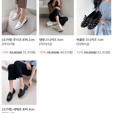
[소가죽] 주시크 로퍼 2cm
뱅뱅 스니커즈 3cm
버클린 스니커즈 1cm
(731V10)
(731V12)
(723V12)
10%
39,900원
35,910원
10%
49,900원
44,910원
10%
59,900원
53,910원
[소가죽] 세베로 로퍼 4cm