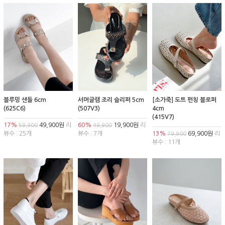
블루밍 샌들 6cm
서머글램 조리 슬리퍼 5cm
[소가죽] 도트 펀칭 블로퍼
(625C6)
(507V3)
4cm
(415V7)
17%
49,900원
리
60%
19,900원
리
59,900
49,900
뷰수 : 25개
뷰수 : 7개
13%
69,900원
리
79,900
뷰수 : 11개