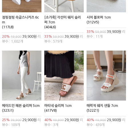
점핑점핑 속굽스니커즈 6c
[소가죽] 각선미 웨지 슬리
시어 블로퍼 1cm
m
퍼 7cm
(312V5)
(117L8)
(404L6)
33%
39,900원
리
59,900
20%
39,900원
리
33%
39,900원
리
뷰수 : 11개
49,900
59,900
뷰수 : 1,682개
뷰수 : 579개
메이드인 헤븐 슬리퍼 5cm
마티네 슬리퍼 1cm
매력적 웨지 샌들 7cm
(323J1)
(417V8)
(522Z1)
25%
29,900원
리
40%
29,900원
리
40%
29,900원
리
39,900
49,900
49,900
뷰수 : 189개
뷰수 : 3개
뷰수 : 439개