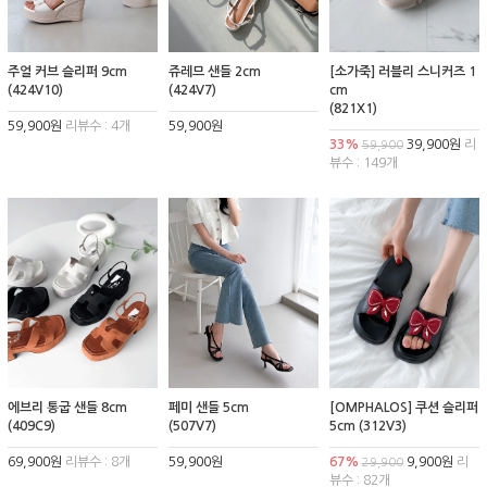
주얼 커브 슬리퍼 9cm
쥬레므 샌들 2cm
[소가죽] 러블리 스니커즈 1
(424V10)
(424V7)
cm
(821X1)
59,900원
리뷰수 : 4개
59,900원
33%
39,900원
리
59,900
뷰수 : 149개
에브리 통굽 샌들 8cm
페미 샌들 5cm
[OMPHALOS] 쿠션 슬리퍼
(409C9)
(507V7)
5cm (312V3)
69,900원
리뷰수 : 8개
59,900원
67%
9,900원
리
29,900
뷰수 : 82개