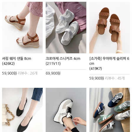
셔링 웨지 샌들 8cm
크로아제 스니커즈 4cm
[소가죽] 우아하게 슬리퍼 6
(426K2)
(211V11)
cm
(419K7)
59,900원
리뷰수 : 26개
69,900원
59,900원
리뷰수 : 45개