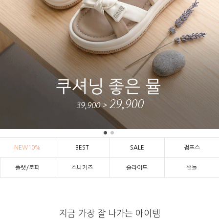
NEW10%
BEST
SALE
펌프스
플랫/로퍼
스니커즈
슬라이드
샌들
지금 가장 잘 나가는 아이템