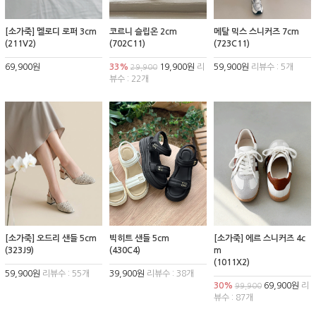
[소가죽] 멜로디 로퍼 3cm
코르니 슬립온 2cm
메탈 믹스 스니커즈 7cm
(211V2)
(702C11)
(723C11)
69,900원
33%
19,900원
리
59,900원
리뷰수 : 5개
29,900
뷰수 : 22개
[소가죽] 오드리 샌들 5cm
빅히트 샌들 5cm
[소가죽] 에르 스니커즈 4c
(323J9)
(430C4)
m
(1011X2)
59,900원
리뷰수 : 55개
39,900원
리뷰수 : 38개
30%
69,900원
리
99,900
뷰수 : 87개