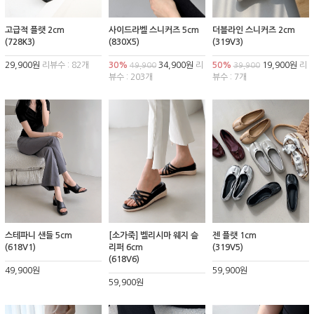
고급적 플랫 2cm
사이드라벨 스니커즈 5cm
더블라인 스니커즈 2cm
(728K3)
(830X5)
(319V3)
29,900원
리뷰수 : 82개
30%
34,900원
리
50%
19,900원
리
49,900
39,900
뷰수 : 203개
뷰수 : 7개
스테파니 샌들 5cm
[소가죽] 벨리시마 웨지 슬
젠 플랫 1cm
(618V1)
리퍼 6cm
(319V5)
(618V6)
49,900원
59,900원
59,900원