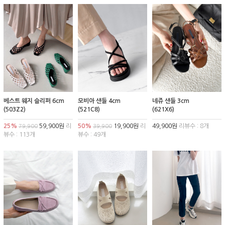
베스트 웨지 슬리퍼 6cm
모비아 샌들 4cm
네쥬 샌들 3cm
(503Z2)
(521C8)
(621X6)
25%
59,900원
리
50%
19,900원
리
49,900원
리뷰수 : 8개
79,900
39,900
뷰수 : 113개
뷰수 : 49개