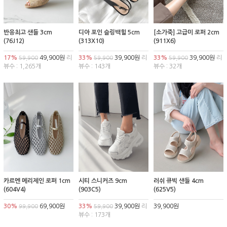
반응최고 샌들 3cm
디아 포인 슬링백힐 5cm
[소가죽] 고급미 로퍼 2cm
(76J12)
(313X10)
(911X6)
17%
49,900원
리
33%
39,900원
리
33%
39,900원
리
59,900
59,900
59,900
뷰수 : 1,265개
뷰수 : 143개
뷰수 : 32개
카르멘 메리제인 로퍼 1cm
시티 스니커즈 9cm
러쉬 큐빅 샌들 4cm
(604V4)
(903C5)
(625V5)
30%
69,900원
33%
39,900원
리
39,900원
99,900
59,900
뷰수 : 173개