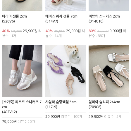
아리아 샌들 2cm
헤이즈 웨지 샌들 7cm
이브히 스니커즈 2cm
(520V6)
(514V7)
(314C10)
40%
29,900원
리
40%
29,900원
리
80%
9,900원
리
49,900
49,900
49,900
뷰수 : 1개
뷰수 : 14개
뷰수 : 88개
[소가죽] 리프트 스니커즈 7
샤랄라 슬링백힐 5cm
릴리아 슬리퍼 2/4cm
cm
(117L9)
(709C8)
(402V12)
39,900원
리뷰수 : 109개
39,900원
리뷰수 : 5개
79,900원
리뷰수 : 5개