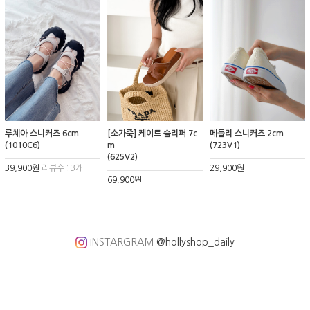
루체아 스니커즈 6cm
[소가죽] 케이트 슬리퍼 7c
메들리 스니커즈 2cm
(1010C6)
m
(723V1)
(625V2)
39,900원
리뷰수 : 3개
29,900원
69,900원
INSTARGRAM
@hollyshop_daily