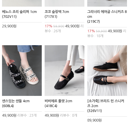
베노스 조리 슬리퍼 1cm
코코 슬링백 7cm
그리너리 에어굽 스니커즈 8
(702V11)
(717X1)
cm
(219C7)
29,900원
17%
49,900원
리
59,900
뷰수 : 26개
17%
49,900원
리
59,900
뷰수 : 18개
센스있는 샌들 4cm
비비에르 플랫 2cm
[소가죽] 브리드 런 스니커
(608L4)
(418C4)
즈 2cm
(326V11)
49,900원
리뷰수 : 23개
49,900원
리뷰수 : 8개
89,900원