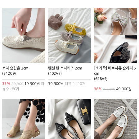
코지 슬립온 2cm
텐션 런 스니커즈 2cm
[소가죽] 베르사유 슬리퍼 5
(212C9)
(402V7)
cm
(618V9)
33%
19,900원
리
39,900원
리뷰수 : 10개
29,900
뷰수 : 80개
38%
49,900원
79,900