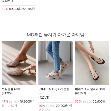
(723V13)
10%
69,900원
62,910원
MD추천 놓치기 아까운 아이템
트윙클 뮬 6cm
[OMPHALOS]조거 샌들 5
비네츠 조리 슬리퍼 3cm
(417X4)
cm
(625V7)
(422V8)
17%
49,900원
리
33%
39,900원
59,900
59,900
뷰수 : 402개
40%
29,900원
리
49,900
뷰수 : 2개