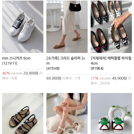
min 스니커즈 6cm
[소가죽] 그리드 슬리퍼 2c
[자체제작] 매력뿜뿜 하이힐
(121V11)
m
4cm
(415V8)
(819K4)
40%
29,900원
리
49,900
뷰수 : 4개
69,900원
리뷰수 : 1개
17%
49,900원
리
59,900
뷰수 : 338개