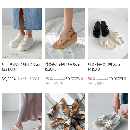
데이 플랫폼 스니커즈 6cm
감성충만 웨지 샌들 8cm
더블 리본 슬리퍼 5cm
(221X1)
(520H5)
(419X9)
39,900원
리뷰수 : 388개
25%
59,900원
리
50%
19,900원
리
79,900
39,900
뷰수 : 231개
뷰수 : 86개