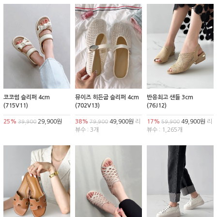
코코썸 슬리퍼 4cm
뮤이즈 히든굽 슬리퍼 4cm
반응최고 샌들 3cm
(715V11)
(702V13)
(76J12)
25%
29,900원
38%
49,900원
리
17%
49,900원
리
39,900
79,900
59,900
뷰수 : 3개
뷰수 : 1,265개