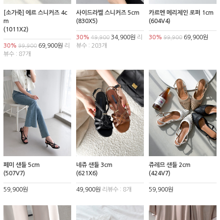
[소가죽] 에르 스니커즈 4c
사이드라벨 스니커즈 5cm
카르멘 메리제인 로퍼 1cm
m
(830X5)
(604V4)
(1011X2)
30%
34,900원
리
30%
69,900원
49,900
99,900
30%
69,900원
리
뷰수 : 203개
99,900
뷰수 : 87개
페미 샌들 5cm
네쥬 샌들 3cm
쥬레므 샌들 2cm
(507V7)
(621X6)
(424V7)
59,900원
49,900원
리뷰수 : 8개
59,900원