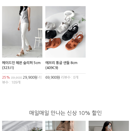
메이드인 헤븐 슬리퍼 5cm
에브리 통굽 샌들 8cm
(323J1)
(409C9)
25%
29,900원
리
69,900원
리뷰수 : 8개
39,900
뷰수 : 189개
매일매일 만나는 신상 10% 할인