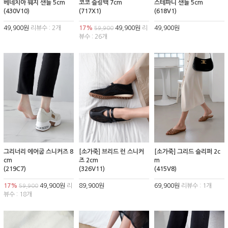
베네치아 웨지 샌들 5cm
코코 슬링백 7cm
스테파니 샌들 5cm
(430V10)
(717X1)
(618V1)
49,900원
리뷰수 : 2개
17%
49,900원
리
49,900원
59,900
뷰수 : 26개
그리너리 에어굽 스니커즈 8
[소가죽] 브리드 런 스니커
[소가죽] 그리드 슬리퍼 2c
cm
즈 2cm
m
(219C7)
(326V11)
(415V8)
17%
49,900원
리
89,900원
69,900원
리뷰수 : 1개
59,900
뷰수 : 18개