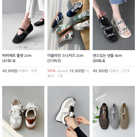
비비에르 플랫 2cm
더블라인 스니커즈 2cm
센스있는 샌들 4cm
(418C4)
(319V3)
(608L4)
49,900원
리뷰수 : 8개
50%
19,900원
리
49,900원
리뷰수 : 23개
39,900
뷰수 : 7개