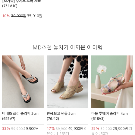
[소가죽] 주시크 로퍼 2cm
(731V10)
10%
39,900원
35,910원
MD추천 놓치기 아까운 아이템
비네츠 조리 슬리퍼 3cm
반응최고 샌들 3cm
마블 투웨이 슬리퍼 4cm
(625V7)
(76J12)
(618V3)
33%
39,900원
17%
49,900원
리
25%
29,900원
리
59,900
59,900
39,900
뷰수 : 1,265개
뷰수 : 30개