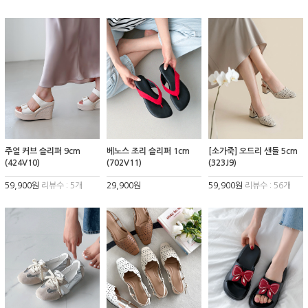
주얼 커브 슬리퍼 9cm
베노스 조리 슬리퍼 1cm
[소가죽] 오드리 샌들 5cm
(424V10)
(702V11)
(323J9)
59,900원
리뷰수 : 5개
29,900원
59,900원
리뷰수 : 56개