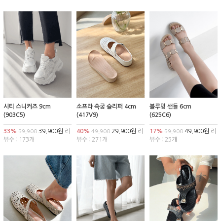
시티 스니커즈 9cm
소프라 속굽 슬리퍼 4cm
블루밍 샌들 6cm
(903C5)
(417V9)
(625C6)
33%
39,900원
리
40%
29,900원
리
17%
49,900원
리
59,900
49,900
59,900
뷰수 : 173개
뷰수 : 271개
뷰수 : 25개