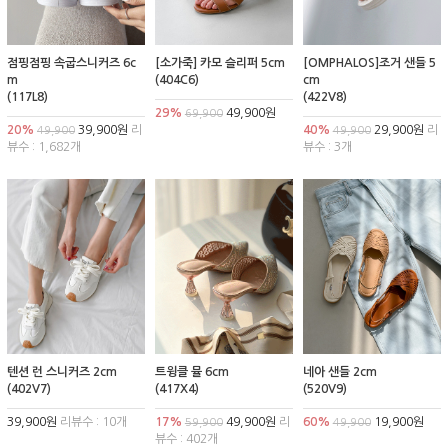
점핑점핑 속굽스니커즈 6c
[소가죽] 카모 슬리퍼 5cm
[OMPHALOS]조거 샌들 5
m
(404C6)
cm
(117L8)
(422V8)
29%
49,900원
69,900
20%
39,900원
리
40%
29,900원
리
49,900
49,900
뷰수 : 1,682개
뷰수 : 3개
텐션 런 스니커즈 2cm
트윙클 뮬 6cm
네아 샌들 2cm
(402V7)
(417X4)
(520V9)
39,900원
리뷰수 : 10개
17%
49,900원
리
60%
19,900원
59,900
49,900
뷰수 : 402개