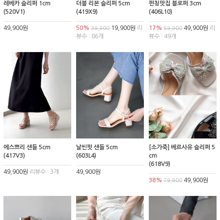
레베카 슬리퍼 1cm
더블 리본 슬리퍼 5cm
펀칭맛집 블로퍼 3cm
(520V1)
(419X9)
(406L10)
49,900원
50%
19,900원
리
17%
49,900원
리
39,900
59,900
뷰수 : 86개
뷰수 : 49개
에스쁘리 샌들 5cm
날씬핏 샌들 5cm
[소가죽] 베르사유 슬리퍼 5
(417V3)
(603L4)
cm
(618V9)
49,900원
리뷰수 : 3개
49,900원
38%
49,900원
79,900