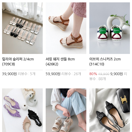
릴리아 슬리퍼 2/4cm
셔링 웨지 샌들 8cm
이브히 스니커즈 2cm
(709C8)
(426K2)
(314C10)
39,900원
리뷰수 : 5개
59,900원
리뷰수 : 26개
80%
9,900원
리
49,900
뷰수 : 88개