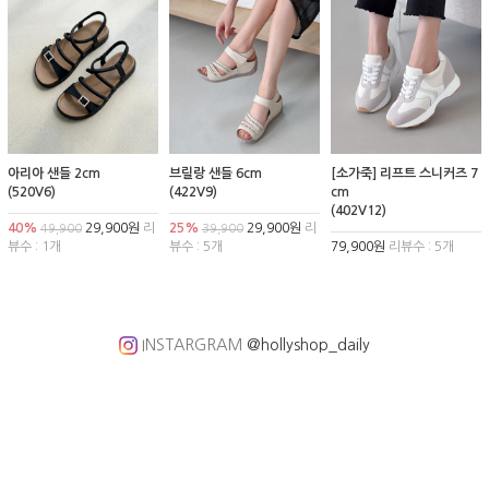
아리아 샌들 2cm
브릴랑 샌들 6cm
[소가죽] 리프트 스니커즈 7
(520V6)
(422V9)
cm
(402V12)
40%
29,900원
리
25%
29,900원
리
49,900
39,900
뷰수 : 1개
뷰수 : 5개
79,900원
리뷰수 : 5개
INSTARGRAM
@hollyshop_daily