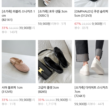
[소가죽] 러블리 스니커즈 1
[소가죽] 로우 샌들 3cm
[OMPHALOS] 쿠션 슬리퍼
cm
(305C1)
5cm (312V3)
(821X1)
59,900원
리뷰수 : 5개
67%
9,900원
리
29,900
33%
39,900원
리
뷰수 : 83개
59,900
뷰수 : 149개
시어 블로퍼 1cm
고급미 플랫 3cm
[소가죽] 다이어트 스니커즈
(312V5)
(82K5)
7cm
(724X1)
33%
39,900원
리
33%
39,900원
리
59,900
59,900
뷰수 : 11개
뷰수 : 1,717개
59,900원
리뷰수 : 44개