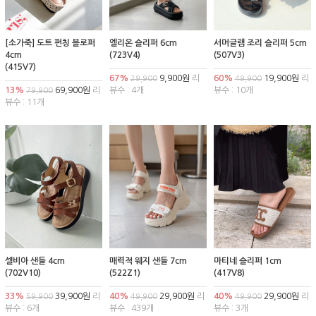
[소가죽] 도트 펀칭 블로퍼
엘리온 슬리퍼 6cm
서머글램 조리 슬리퍼 5cm
4cm
(723V4)
(507V3)
(415V7)
67%
9,900원
리
60%
19,900원
리
29,900
49,900
13%
69,900원
리
뷰수 : 4개
뷰수 : 10개
79,900
뷰수 : 11개
셀비아 샌들 4cm
매력적 웨지 샌들 7cm
마티네 슬리퍼 1cm
(702V10)
(522Z1)
(417V8)
33%
39,900원
리
40%
29,900원
리
40%
29,900원
리
59,900
49,900
49,900
뷰수 : 6개
뷰수 : 439개
뷰수 : 3개