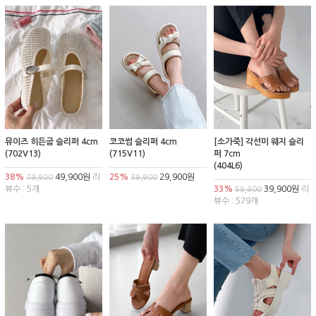
뮤이즈 히든굽 슬리퍼 4cm
코코썸 슬리퍼 4cm
[소가죽] 각선미 웨지 슬리
(702V13)
(715V11)
퍼 7cm
(404L6)
38%
49,900원
리
25%
29,900원
79,900
39,900
뷰수 : 5개
33%
39,900원
리
59,900
뷰수 : 579개