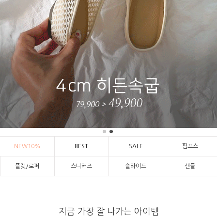
NEW10%
BEST
SALE
펌프스
플랫/로퍼
스니커즈
슬라이드
샌들
지금 가장 잘 나가는 아이템