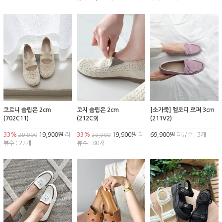
코르니 슬립온 2cm
코지 슬립온 2cm
[소가죽] 멜로디 로퍼 3cm
(702C11)
(212C9)
(211V2)
33%
19,900원
리
33%
19,900원
리
69,900원
리뷰수 : 3개
29,900
29,900
뷰수 : 22개
뷰수 : 80개