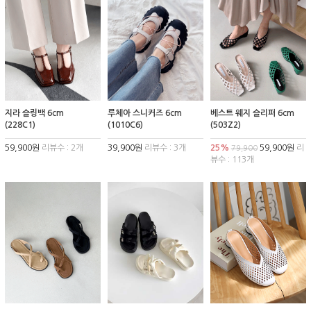
지라 슬링백 6cm
루체아 스니커즈 6cm
베스트 웨지 슬리퍼 6cm
(228C1)
(1010C6)
(503Z2)
59,900원
리뷰수 : 2개
39,900원
리뷰수 : 3개
25%
59,900원
리
79,900
뷰수 : 113개