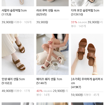
샤랄라 슬링백힐 5cm
러쉬 큐빅 샌들 4cm
디아 포인 슬링백힐 5cm
(117L9)
(625V5)
(313X10)
39,900원
리뷰수 : 109개
39,900원
33%
39,900원
리
59,900
뷰수 : 143개
인생 웨지 샌들 5cm
헤이즈 웨지 샌들 7cm
[소가죽] 우아하게 슬리퍼 6
(510Z2)
(514V7)
cm
(419K7)
49,900원
리뷰수 : 17개
40%
29,900원
리
49,900
뷰수 : 14개
59,900원
리뷰수 : 45개