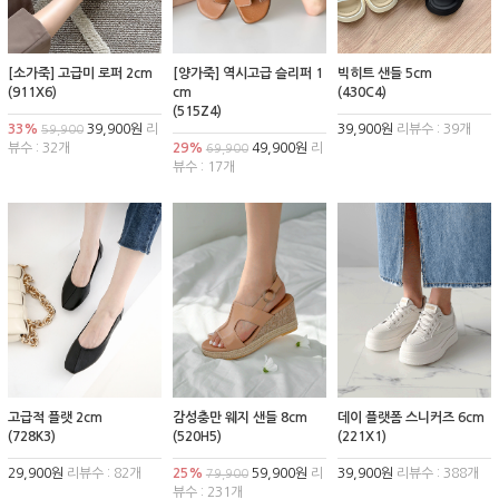
[소가죽] 고급미 로퍼 2cm
[양가죽] 역시고급 슬리퍼 1
빅히트 샌들 5cm
(911X6)
cm
(430C4)
(515Z4)
33%
39,900원
리
39,900원
리뷰수 : 39개
59,900
뷰수 : 32개
29%
49,900원
리
69,900
뷰수 : 17개
고급적 플랫 2cm
감성충만 웨지 샌들 8cm
데이 플랫폼 스니커즈 6cm
(728K3)
(520H5)
(221X1)
29,900원
리뷰수 : 82개
25%
59,900원
리
39,900원
리뷰수 : 388개
79,900
뷰수 : 231개