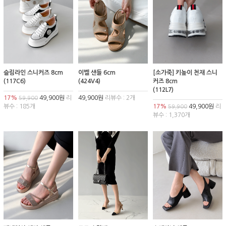
슬림라인 스니커즈 8cm
이벨 샌들 6cm
[소가죽] 키높이 천재 스니
(117C6)
(424V4)
커즈 8cm
(112L7)
17%
49,900원
리
49,900원
리뷰수 : 2개
59,900
뷰수 : 185개
17%
49,900원
리
59,900
뷰수 : 1,370개