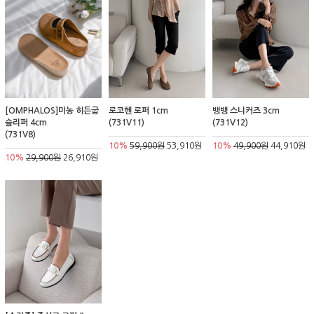
[OMPHALOS]미농 히든굽
로코헨 로퍼 1cm
뱅뱅 스니커즈 3cm
슬리퍼 4cm
(731V11)
(731V12)
(731V8)
10%
59,900원
53,910원
10%
49,900원
44,910원
10%
29,900원
26,910원