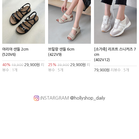
아리아 샌들 2cm
브릴랑 샌들 6cm
[소가죽] 리프트 스니커즈 7
(520V6)
(422V9)
cm
(402V12)
40%
29,900원
리
25%
29,900원
리
49,900
39,900
뷰수 : 1개
뷰수 : 5개
79,900원
리뷰수 : 5개
INSTARGRAM
@hollyshop_daily