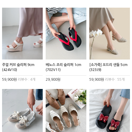
주얼 커브 슬리퍼 9cm
베노스 조리 슬리퍼 1cm
[소가죽] 오드리 샌들 5cm
(424V10)
(702V11)
(323J9)
59,900원
리뷰수 : 4개
29,900원
59,900원
리뷰수 : 55개