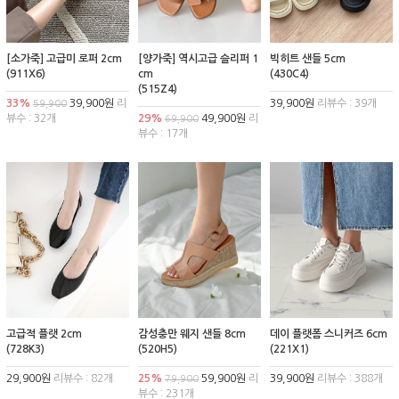
[소가죽] 고급미 로퍼 2cm
[양가죽] 역시고급 슬리퍼 1
빅히트 샌들 5cm
(911X6)
cm
(430C4)
(515Z4)
33%
39,900원
리
39,900원
리뷰수 : 39개
59,900
뷰수 : 32개
29%
49,900원
리
69,900
뷰수 : 17개
고급적 플랫 2cm
감성충만 웨지 샌들 8cm
데이 플랫폼 스니커즈 6cm
(728K3)
(520H5)
(221X1)
29,900원
리뷰수 : 82개
25%
59,900원
리
39,900원
리뷰수 : 388개
79,900
뷰수 : 231개