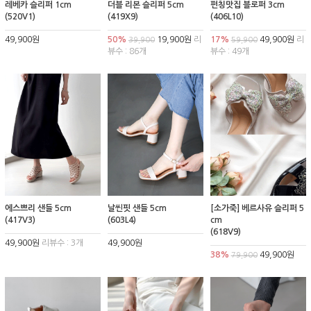
레베카 슬리퍼 1cm
더블 리본 슬리퍼 5cm
펀칭맛집 블로퍼 3cm
(520V1)
(419X9)
(406L10)
49,900원
50%
19,900원
리
17%
49,900원
리
39,900
59,900
뷰수 : 86개
뷰수 : 49개
에스쁘리 샌들 5cm
날씬핏 샌들 5cm
[소가죽] 베르사유 슬리퍼 5
(417V3)
(603L4)
cm
(618V9)
49,900원
리뷰수 : 3개
49,900원
38%
49,900원
79,900