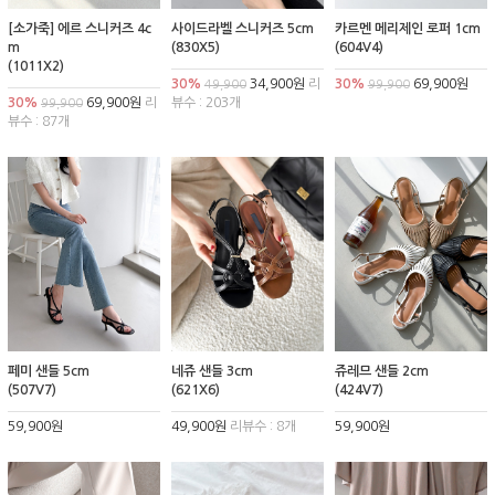
[소가죽] 에르 스니커즈 4c
사이드라벨 스니커즈 5cm
카르멘 메리제인 로퍼 1cm
m
(830X5)
(604V4)
(1011X2)
30%
34,900원
리
30%
69,900원
49,900
99,900
30%
69,900원
리
뷰수 : 203개
99,900
뷰수 : 87개
페미 샌들 5cm
네쥬 샌들 3cm
쥬레므 샌들 2cm
(507V7)
(621X6)
(424V7)
59,900원
49,900원
리뷰수 : 8개
59,900원