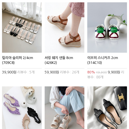
릴리아 슬리퍼 2/4cm
셔링 웨지 샌들 8cm
이브히 스니커즈 2cm
(709C8)
(426K2)
(314C10)
39,900원
리뷰수 : 5개
59,900원
리뷰수 : 26개
80%
9,900원
리
49,900
뷰수 : 88개