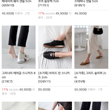
베네치아 웨지 샌들 5cm
코코 슬링백 7cm
스테파니 샌들 5cm
(430V10)
(717X1)
(618V1)
49,900원
리뷰수 : 2개
17%
49,900원
리
49,900원
59,900
뷰수 : 26개
그리너리 에어굽 스니커즈 8
[소가죽] 브리드 런 스니커
[소가죽] 그리드 슬리퍼 2c
cm
즈 2cm
m
(219C7)
(326V11)
(415V8)
17%
49,900원
리
89,900원
69,900원
리뷰수 : 1개
59,900
뷰수 : 18개