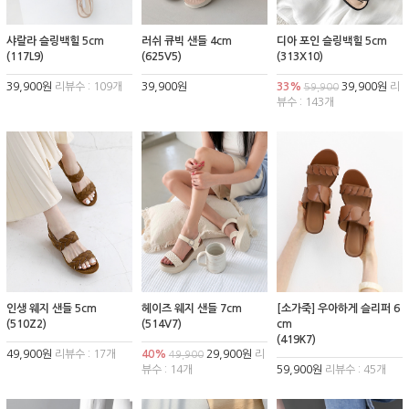
샤랄라 슬링백힐 5cm
러쉬 큐빅 샌들 4cm
디아 포인 슬링백힐 5cm
(117L9)
(625V5)
(313X10)
39,900원
리뷰수 : 109개
39,900원
33%
39,900원
리
59,900
뷰수 : 143개
인생 웨지 샌들 5cm
헤이즈 웨지 샌들 7cm
[소가죽] 우아하게 슬리퍼 6
(510Z2)
(514V7)
cm
(419K7)
49,900원
리뷰수 : 17개
40%
29,900원
리
49,900
뷰수 : 14개
59,900원
리뷰수 : 45개