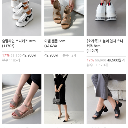
슬림라인 스니커즈 8cm
이벨 샌들 6cm
[소가죽] 키높이 천재 스니
(117C6)
(424V4)
커즈 8cm
(112L7)
17%
49,900원
리
49,900원
리뷰수 : 2개
59,900
뷰수 : 185개
17%
49,900원
리
59,900
뷰수 : 1,370개