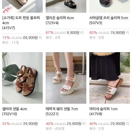
[소가죽] 도트 펀칭 블로퍼
엘리온 슬리퍼 6cm
서머글램 조리 슬리퍼 5cm
4cm
(723V4)
(507V3)
(415V7)
67%
9,900원
리
60%
19,900원
리
29,900
49,900
13%
69,900원
리
뷰수 : 4개
뷰수 : 9개
79,900
뷰수 : 11개
셀비아 샌들 4cm
매력적 웨지 샌들 7cm
마티네 슬리퍼 1cm
(702V10)
(522Z1)
(417V8)
33%
39,900원
40%
29,900원
리
40%
29,900원
리
59,900
49,900
49,900
뷰수 : 439개
뷰수 : 3개