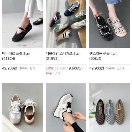
비비에르 플랫 2cm
더블라인 스니커즈 2cm
센스있는 샌들 4cm
(418C4)
(319V3)
(608L4)
49,900원
리뷰수 : 8개
50%
19,900원
리
49,900원
리뷰수 : 23개
39,900
뷰수 : 7개