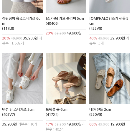
점핑점핑 속굽스니커즈 6c
[소가죽] 카모 슬리퍼 5cm
[OMPHALOS]조거 샌들 5
m
(404C6)
cm
(117L8)
(422V8)
29%
49,900원
69,900
20%
39,900원
리
40%
29,900원
리
49,900
49,900
뷰수 : 1,682개
뷰수 : 3개
텐션 런 스니커즈 2cm
트윙클 뮬 6cm
네아 샌들 2cm
(402V7)
(417X4)
(520V9)
39,900원
리뷰수 : 10개
17%
49,900원
리
60%
19,900원
59,900
49,900
뷰수 : 402개