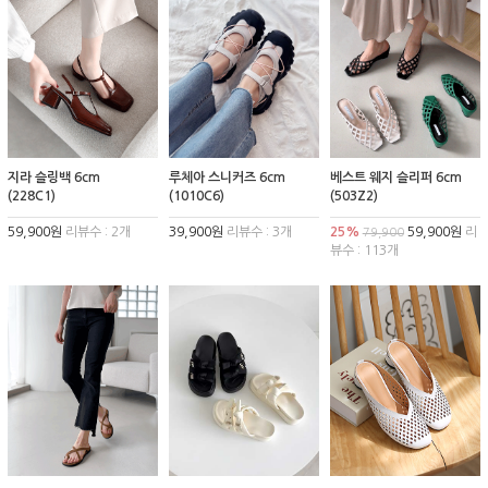
지라 슬링백 6cm
루체아 스니커즈 6cm
베스트 웨지 슬리퍼 6cm
(228C1)
(1010C6)
(503Z2)
59,900원
리뷰수 : 2개
39,900원
리뷰수 : 3개
25%
59,900원
리
79,900
뷰수 : 113개