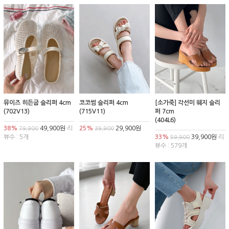
뮤이즈 히든굽 슬리퍼 4cm
코코썸 슬리퍼 4cm
[소가죽] 각선미 웨지 슬리
(702V13)
(715V11)
퍼 7cm
(404L6)
38%
49,900원
리
25%
29,900원
79,900
39,900
뷰수 : 5개
33%
39,900원
리
59,900
뷰수 : 579개