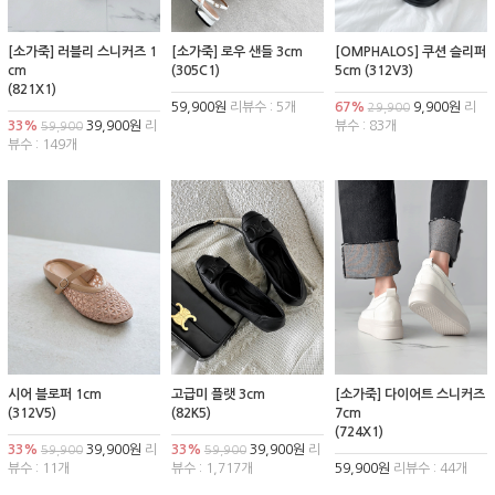
[소가죽] 러블리 스니커즈 1
[소가죽] 로우 샌들 3cm
[OMPHALOS] 쿠션 슬리퍼
cm
(305C1)
5cm (312V3)
(821X1)
59,900원
리뷰수 : 5개
67%
9,900원
리
29,900
33%
39,900원
리
뷰수 : 83개
59,900
뷰수 : 149개
시어 블로퍼 1cm
고급미 플랫 3cm
[소가죽] 다이어트 스니커즈
(312V5)
(82K5)
7cm
(724X1)
33%
39,900원
리
33%
39,900원
리
59,900
59,900
뷰수 : 11개
뷰수 : 1,717개
59,900원
리뷰수 : 44개