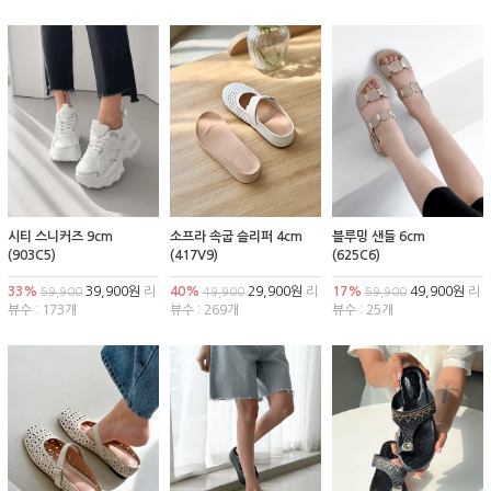
시티 스니커즈 9cm
소프라 속굽 슬리퍼 4cm
블루밍 샌들 6cm
(903C5)
(417V9)
(625C6)
33%
39,900원
리
40%
29,900원
리
17%
49,900원
리
59,900
49,900
59,900
뷰수 : 173개
뷰수 : 269개
뷰수 : 25개