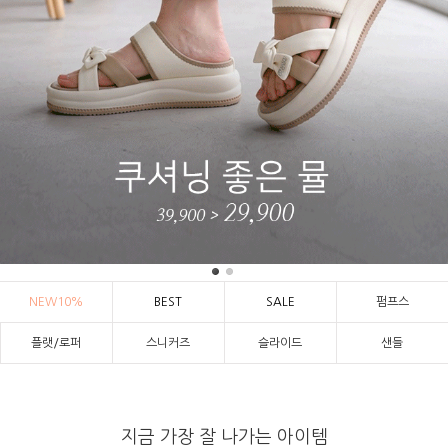
NEW10%
BEST
SALE
펌프스
플랫/로퍼
스니커즈
슬라이드
샌들
지금 가장 잘 나가는 아이템