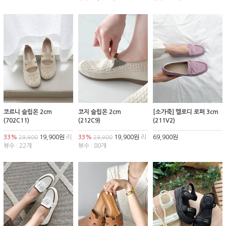
코르니 슬립온 2cm
코지 슬립온 2cm
[소가죽] 멜로디 로퍼 3cm
(702C11)
(212C9)
(211V2)
33%
19,900원
리
33%
19,900원
리
69,900원
29,900
29,900
뷰수 : 22개
뷰수 : 80개