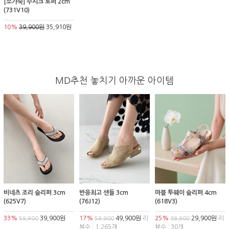
[소가죽] 주시크 로퍼 2cm
(731V10)
10%
39,900원
35,910원
MD추천 놓치기 아까운 아이템
비네츠 조리 슬리퍼 3cm
반응최고 샌들 3cm
마블 투웨이 슬리퍼 4cm
(625V7)
(76J12)
(618V3)
33%
39,900원
17%
49,900원
리
25%
29,900원
리
59,900
59,900
39,900
뷰수 : 1,265개
뷰수 : 30개