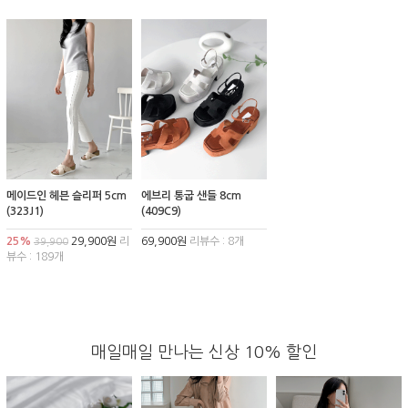
메이드인 헤븐 슬리퍼 5cm
에브리 통굽 샌들 8cm
(323J1)
(409C9)
25%
29,900원
리
69,900원
리뷰수 : 8개
39,900
뷰수 : 189개
매일매일 만나는 신상 10% 할인