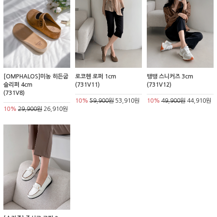
[OMPHALOS]미농 히든굽
로코헨 로퍼 1cm
뱅뱅 스니커즈 3cm
슬리퍼 4cm
(731V11)
(731V12)
(731V8)
10%
59,900원
53,910원
10%
49,900원
44,910원
10%
29,900원
26,910원