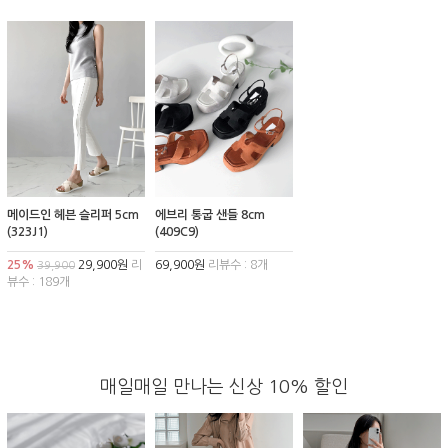
메이드인 헤븐 슬리퍼 5cm
에브리 통굽 샌들 8cm
(323J1)
(409C9)
25%
29,900원
리
69,900원
리뷰수 : 8개
39,900
뷰수 : 189개
매일매일 만나는 신상 10% 할인