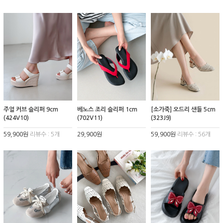
주얼 커브 슬리퍼 9cm
베노스 조리 슬리퍼 1cm
[소가죽] 오드리 샌들 5cm
(424V10)
(702V11)
(323J9)
59,900원
리뷰수 : 5개
29,900원
59,900원
리뷰수 : 56개