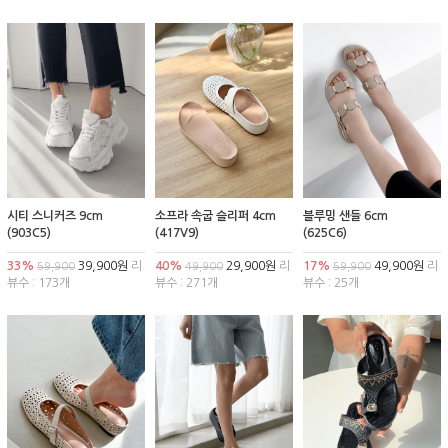
시티 스니커즈 9cm
소프라 속굽 슬리퍼 4cm
블루밍 샌들 6cm
(903C5)
(417V9)
(625C6)
33%
39,900원
리
40%
29,900원
리
17%
49,900원
리
59,900
49,900
59,900
뷰수 : 173개
뷰수 : 271개
뷰수 : 25개