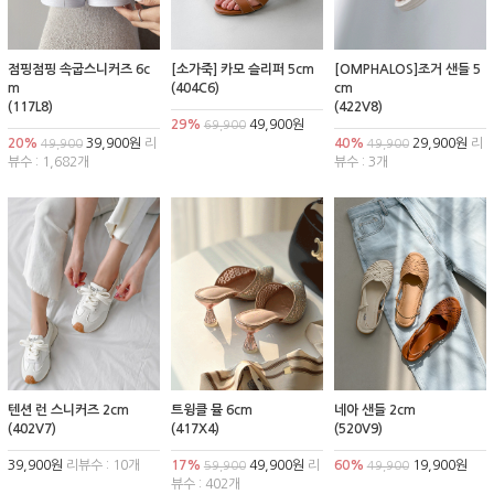
점핑점핑 속굽스니커즈 6c
[소가죽] 카모 슬리퍼 5cm
[OMPHALOS]조거 샌들 5
m
(404C6)
cm
(117L8)
(422V8)
29%
49,900원
69,900
20%
39,900원
리
40%
29,900원
리
49,900
49,900
뷰수 : 1,682개
뷰수 : 3개
텐션 런 스니커즈 2cm
트윙클 뮬 6cm
네아 샌들 2cm
(402V7)
(417X4)
(520V9)
39,900원
리뷰수 : 10개
17%
49,900원
리
60%
19,900원
59,900
49,900
뷰수 : 402개