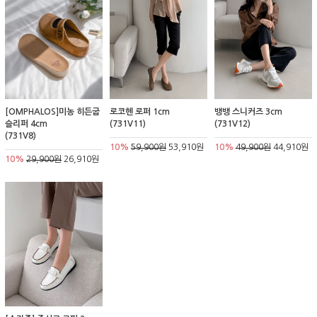
[OMPHALOS]미농 히든굽
로코헨 로퍼 1cm
뱅뱅 스니커즈 3cm
슬리퍼 4cm
(731V11)
(731V12)
(731V8)
10%
59,900원
53,910원
10%
49,900원
44,910원
10%
29,900원
26,910원