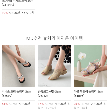
[소가죽] 주시크 로퍼 2cm
(731V10)
10%
39,900원
35,910원
MD추천 놓치기 아까운 아이템
비네츠 조리 슬리퍼 3cm
반응최고 샌들 3cm
마블 투웨이 슬리퍼 4cm
(625V7)
(76J12)
(618V3)
33%
39,900원
17%
49,900원
리
25%
29,900원
리
59,900
59,900
39,900
뷰수 : 1,265개
뷰수 : 34개