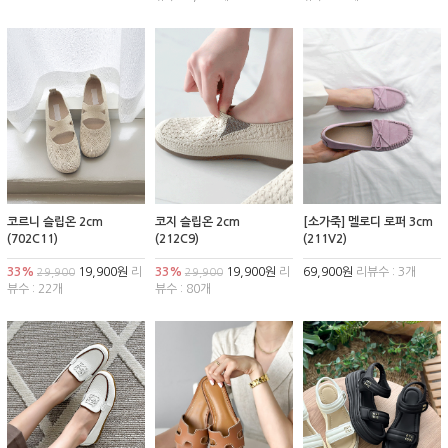
코르니 슬립온 2cm
코지 슬립온 2cm
[소가죽] 멜로디 로퍼 3cm
(702C11)
(212C9)
(211V2)
33%
19,900원
리
33%
19,900원
리
69,900원
리뷰수 : 3개
29,900
29,900
뷰수 : 22개
뷰수 : 80개