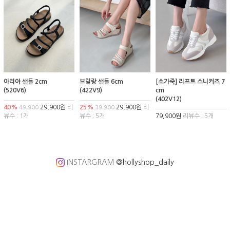
아리아 샌들 2cm
브릴랑 샌들 6cm
[소가죽] 리프트 스니커즈 7
(520V6)
(422V9)
cm
(402V12)
40%
29,900원
리
25%
29,900원
리
49,900
39,900
뷰수 : 1개
뷰수 : 5개
79,900원
리뷰수 : 5개
INSTARGRAM
@hollyshop_daily