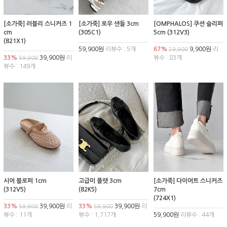
[소가죽] 러블리 스니커즈 1
[소가죽] 로우 샌들 3cm
[OMPHALOS] 쿠션 슬리퍼
cm
(305C1)
5cm (312V3)
(821X1)
59,900원
리뷰수 : 5개
67%
9,900원
리
29,900
33%
39,900원
리
뷰수 : 83개
59,900
뷰수 : 149개
시어 블로퍼 1cm
고급미 플랫 3cm
[소가죽] 다이어트 스니커즈
(312V5)
(82K5)
7cm
(724X1)
33%
39,900원
리
33%
39,900원
리
59,900
59,900
뷰수 : 11개
뷰수 : 1,717개
59,900원
리뷰수 : 44개