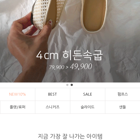
NEW10%
BEST
SALE
펌프스
플랫/로퍼
스니커즈
슬라이드
샌들
지금 가장 잘 나가는 아이템