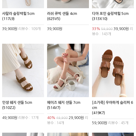
샤랄라 슬링백힐 5cm
러쉬 큐빅 샌들 4cm
디아 포인 슬링백힐 5cm
(117L9)
(625V5)
(313X10)
39,900원
리뷰수 : 109개
39,900원
33%
39,900원
리
59,900
뷰수 : 143개
인생 웨지 샌들 5cm
헤이즈 웨지 샌들 7cm
[소가죽] 우아하게 슬리퍼 6
(510Z2)
(514V7)
cm
(419K7)
49,900원
리뷰수 : 17개
40%
29,900원
리
49,900
뷰수 : 14개
59,900원
리뷰수 : 45개