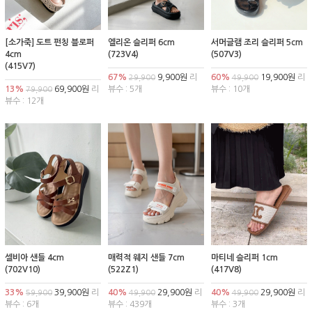
[소가죽] 도트 펀칭 블로퍼
엘리온 슬리퍼 6cm
서머글램 조리 슬리퍼 5cm
4cm
(723V4)
(507V3)
(415V7)
67%
9,900원
리
60%
19,900원
리
29,900
49,900
13%
69,900원
리
뷰수 : 5개
뷰수 : 10개
79,900
뷰수 : 12개
셀비아 샌들 4cm
매력적 웨지 샌들 7cm
마티네 슬리퍼 1cm
(702V10)
(522Z1)
(417V8)
33%
39,900원
리
40%
29,900원
리
40%
29,900원
리
59,900
49,900
49,900
뷰수 : 6개
뷰수 : 439개
뷰수 : 3개