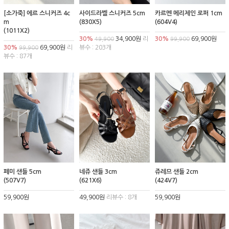
[소가죽] 에르 스니커즈 4c
사이드라벨 스니커즈 5cm
카르멘 메리제인 로퍼 1cm
m
(830X5)
(604V4)
(1011X2)
30%
34,900원
리
30%
69,900원
49,900
99,900
30%
69,900원
리
뷰수 : 203개
99,900
뷰수 : 87개
페미 샌들 5cm
네쥬 샌들 3cm
쥬레므 샌들 2cm
(507V7)
(621X6)
(424V7)
59,900원
49,900원
리뷰수 : 8개
59,900원