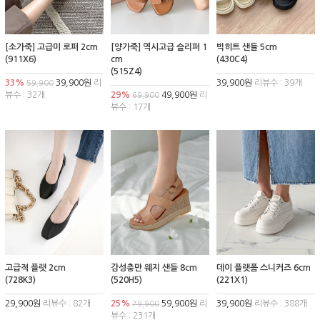
[소가죽] 고급미 로퍼 2cm
[양가죽] 역시고급 슬리퍼 1
빅히트 샌들 5cm
(911X6)
cm
(430C4)
(515Z4)
33%
39,900원
리
39,900원
리뷰수 : 39개
59,900
뷰수 : 32개
29%
49,900원
리
69,900
뷰수 : 17개
고급적 플랫 2cm
감성충만 웨지 샌들 8cm
데이 플랫폼 스니커즈 6cm
(728K3)
(520H5)
(221X1)
29,900원
리뷰수 : 82개
25%
59,900원
리
39,900원
리뷰수 : 388개
79,900
뷰수 : 231개