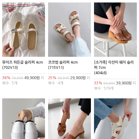
뮤이즈 히든굽 슬리퍼 4cm
코코썸 슬리퍼 4cm
[소가죽] 각선미 웨지 슬리
(702V13)
(715V11)
퍼 7cm
(404L6)
38%
49,900원
리
25%
29,900원
리
79,900
39,900
뷰수 : 5개
뷰수 : 4개
33%
39,900원
리
59,900
뷰수 : 579개