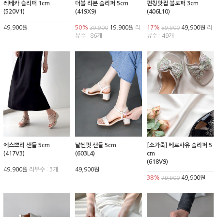
레베카 슬리퍼 1cm
더블 리본 슬리퍼 5cm
펀칭맛집 블로퍼 3cm
(520V1)
(419X9)
(406L10)
49,900원
50%
19,900원
리
17%
49,900원
리
39,900
59,900
뷰수 : 86개
뷰수 : 49개
에스쁘리 샌들 5cm
날씬핏 샌들 5cm
[소가죽] 베르사유 슬리퍼 5
(417V3)
(603L4)
cm
(618V9)
49,900원
리뷰수 : 3개
49,900원
38%
49,900원
79,900