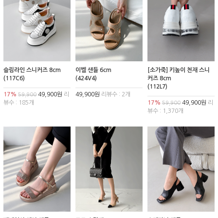
슬림라인 스니커즈 8cm
이벨 샌들 6cm
[소가죽] 키높이 천재 스니
(117C6)
(424V4)
커즈 8cm
(112L7)
17%
49,900원
리
49,900원
리뷰수 : 2개
59,900
뷰수 : 185개
17%
49,900원
리
59,900
뷰수 : 1,370개