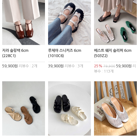
지라 슬링백 6cm
루체아 스니커즈 6cm
베스트 웨지 슬리퍼 6cm
(228C1)
(1010C6)
(503Z2)
59,900원
리뷰수 : 2개
39,900원
리뷰수 : 3개
25%
59,900원
리
79,900
뷰수 : 113개