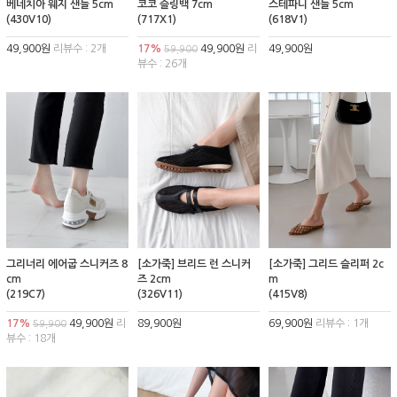
베네치아 웨지 샌들 5cm
코코 슬링백 7cm
스테파니 샌들 5cm
(430V10)
(717X1)
(618V1)
49,900원
리뷰수 : 2개
17%
49,900원
리
49,900원
59,900
뷰수 : 26개
그리너리 에어굽 스니커즈 8
[소가죽] 브리드 런 스니커
[소가죽] 그리드 슬리퍼 2c
cm
즈 2cm
m
(219C7)
(326V11)
(415V8)
17%
49,900원
리
89,900원
69,900원
리뷰수 : 1개
59,900
뷰수 : 18개