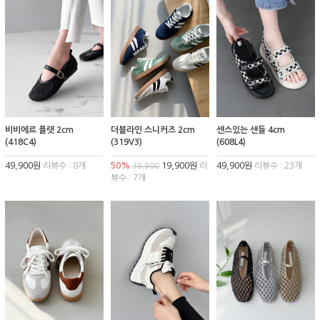
비비에르 플랫 2cm
더블라인 스니커즈 2cm
센스있는 샌들 4cm
(418C4)
(319V3)
(608L4)
49,900원
리뷰수 : 8개
50%
19,900원
리
49,900원
리뷰수 : 23개
39,900
뷰수 : 7개