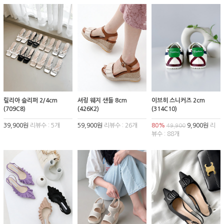
릴리아 슬리퍼 2/4cm
셔링 웨지 샌들 8cm
이브히 스니커즈 2cm
(709C8)
(426K2)
(314C10)
39,900원
리뷰수 : 5개
59,900원
리뷰수 : 26개
80%
9,900원
리
49,900
뷰수 : 88개