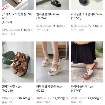
[소가죽] 도트 펀칭 블로퍼
엘리온 슬리퍼 6cm
서머글램 조리 슬리퍼 5cm
4cm
(723V4)
(507V3)
(415V7)
67%
9,900원
리
60%
19,900원
리
29,900
49,900
13%
69,900원
리
뷰수 : 4개
뷰수 : 10개
79,900
뷰수 : 11개
셀비아 샌들 4cm
매력적 웨지 샌들 7cm
마티네 슬리퍼 1cm
(702V10)
(522Z1)
(417V8)
33%
39,900원
리
40%
29,900원
리
40%
29,900원
리
59,900
49,900
49,900
뷰수 : 6개
뷰수 : 439개
뷰수 : 3개