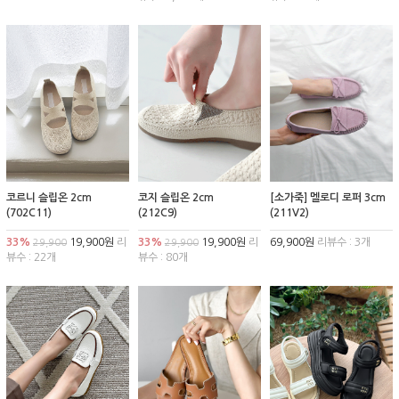
코르니 슬립온 2cm
코지 슬립온 2cm
[소가죽] 멜로디 로퍼 3cm
(702C11)
(212C9)
(211V2)
33%
19,900원
리
33%
19,900원
리
69,900원
리뷰수 : 3개
29,900
29,900
뷰수 : 22개
뷰수 : 80개