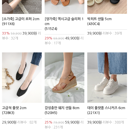
[소가죽] 고급미 로퍼 2cm
[양가죽] 역시고급 슬리퍼 1
빅히트 샌들 5cm
(911X6)
cm
(430C4)
(515Z4)
33%
39,900원
리
39,900원
리뷰수 : 39개
59,900
뷰수 : 32개
29%
49,900원
리
69,900
뷰수 : 17개
고급적 플랫 2cm
감성충만 웨지 샌들 8cm
데이 플랫폼 스니커즈 6cm
(728K3)
(520H5)
(221X1)
29,900원
리뷰수 : 82개
25%
59,900원
리
39,900원
리뷰수 : 388개
79,900
뷰수 : 231개