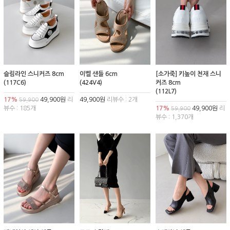
슬림라인 스니커즈 8cm
이벨 샌들 6cm
[소가죽] 키높이 천재 스니
(117C6)
(424V4)
커즈 8cm
(112L7)
17%
49,900원
리
49,900원
리뷰수 : 2개
59,900
뷰수 : 185개
17%
49,900원
리
59,900
뷰수 : 1,370개