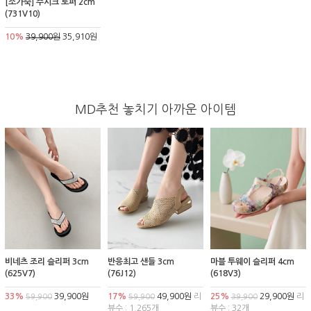
[소가죽] 주시크 로퍼 2cm
(731V10)
10%
39,900원
35,910원
MD추천 놓치기 아까운 아이템
비네츠 조리 슬리퍼 3cm
반응최고 샌들 3cm
마블 투웨이 슬리퍼 4cm
(625V7)
(76J12)
(618V3)
33%
39,900원
17%
49,900원
리
25%
29,900원
리
59,900
59,900
39,900
뷰수 : 1,265개
뷰수 : 32개