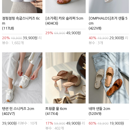
점핑점핑 속굽스니커즈 6c
[소가죽] 카모 슬리퍼 5cm
[OMPHALOS]조거 샌들 5
m
(404C6)
cm
(117L8)
(422V8)
29%
49,900원
69,900
20%
39,900원
리
40%
29,900원
리
49,900
49,900
뷰수 : 1,682개
뷰수 : 3개
텐션 런 스니커즈 2cm
트윙클 뮬 6cm
네아 샌들 2cm
(402V7)
(417X4)
(520V9)
39,900원
리뷰수 : 10개
17%
49,900원
리
60%
19,900원
59,900
49,900
뷰수 : 402개