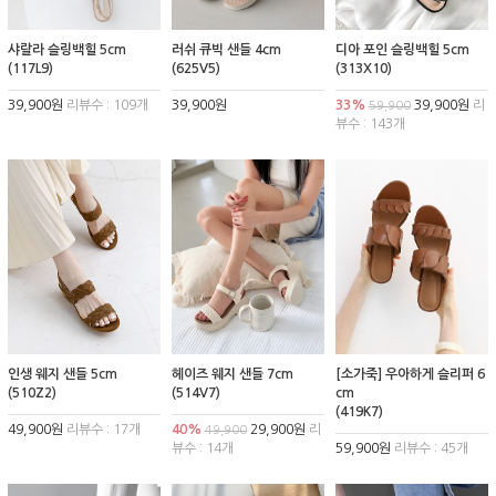
샤랄라 슬링백힐 5cm
러쉬 큐빅 샌들 4cm
디아 포인 슬링백힐 5cm
(117L9)
(625V5)
(313X10)
39,900원
리뷰수 : 109개
39,900원
33%
39,900원
리
59,900
뷰수 : 143개
인생 웨지 샌들 5cm
헤이즈 웨지 샌들 7cm
[소가죽] 우아하게 슬리퍼 6
(510Z2)
(514V7)
cm
(419K7)
49,900원
리뷰수 : 17개
40%
29,900원
리
49,900
뷰수 : 14개
59,900원
리뷰수 : 45개