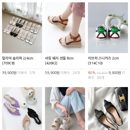
릴리아 슬리퍼 2/4cm
셔링 웨지 샌들 8cm
이브히 스니커즈 2cm
(709C8)
(426K2)
(314C10)
39,900원
리뷰수 : 5개
59,900원
리뷰수 : 26개
80%
9,900원
리
49,900
뷰수 : 88개