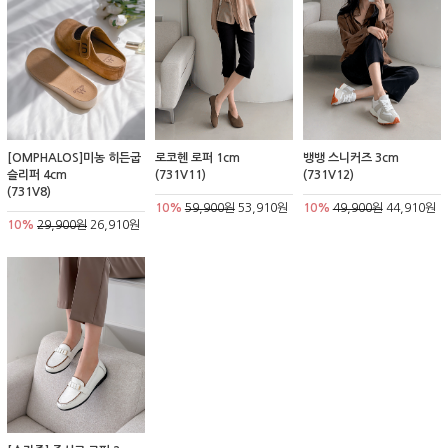
[OMPHALOS]미농 히든굽
로코헨 로퍼 1cm
뱅뱅 스니커즈 3cm
슬리퍼 4cm
(731V11)
(731V12)
(731V8)
10%
59,900원
53,910원
10%
49,900원
44,910원
10%
29,900원
26,910원