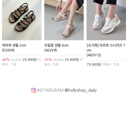
아리아 샌들 2cm
브릴랑 샌들 6cm
[소가죽] 리프트 스니커즈 7
(520V6)
(422V9)
cm
(402V12)
40%
29,900원
리
25%
29,900원
리
49,900
39,900
뷰수 : 1개
뷰수 : 5개
79,900원
리뷰수 : 5개
INSTARGRAM
@hollyshop_daily