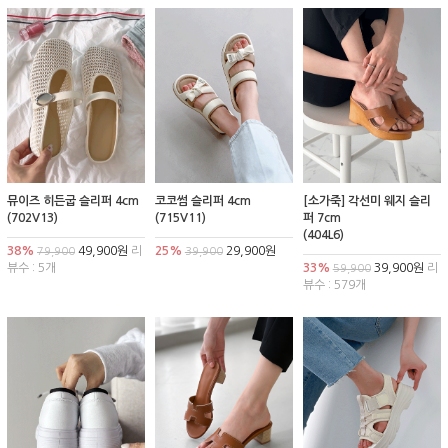
뮤이즈 히든굽 슬리퍼 4cm
코코썸 슬리퍼 4cm
[소가죽] 각선미 웨지 슬리
(702V13)
(715V11)
퍼 7cm
(404L6)
38%
49,900원
리
25%
29,900원
79,900
39,900
뷰수 : 5개
33%
39,900원
리
59,900
뷰수 : 579개