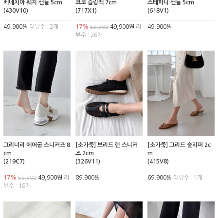
베네치아 웨지 샌들 5cm
코코 슬링백 7cm
스테파니 샌들 5cm
(430V10)
(717X1)
(618V1)
49,900원
리뷰수 : 2개
17%
49,900원
리
49,900원
59,900
뷰수 : 26개
그리너리 에어굽 스니커즈 8
[소가죽] 브리드 런 스니커
[소가죽] 그리드 슬리퍼 2c
cm
즈 2cm
m
(219C7)
(326V11)
(415V8)
17%
49,900원
리
89,900원
69,900원
리뷰수 : 1개
59,900
뷰수 : 18개