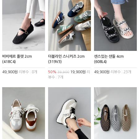
비비에르 플랫 2cm
더블라인 스니커즈 2cm
센스있는 샌들 4cm
(418C4)
(319V3)
(608L4)
49,900원
리뷰수 : 8개
50%
19,900원
리
49,900원
리뷰수 : 23개
39,900
뷰수 : 7개