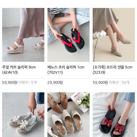
주얼 커브 슬리퍼 9cm
베노스 조리 슬리퍼 1cm
[소가죽] 오드리 샌들 5cm
(424V10)
(702V11)
(323J9)
59,900원
리뷰수 : 5개
29,900원
59,900원
리뷰수 : 56개