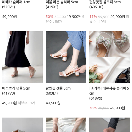
레베카 슬리퍼 1cm
더블 리본 슬리퍼 5cm
펀칭맛집 블로퍼 3cm
(520V1)
(419X9)
(406L10)
49,900원
50%
19,900원
리
17%
49,900원
리
39,900
59,900
뷰수 : 86개
뷰수 : 49개
에스쁘리 샌들 5cm
날씬핏 샌들 5cm
[소가죽] 베르사유 슬리퍼 5
(417V3)
(603L4)
cm
(618V9)
49,900원
리뷰수 : 3개
49,900원
38%
49,900원
79,900