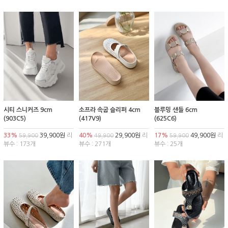
시티 스니커즈 9cm
소프라 속굽 슬리퍼 4cm
블루밍 샌들 6cm
(903C5)
(417V9)
(625C6)
33%
39,900원
리
40%
29,900원
리
17%
49,900원
리
59,900
49,900
59,900
뷰수 : 173개
뷰수 : 271개
뷰수 : 25개