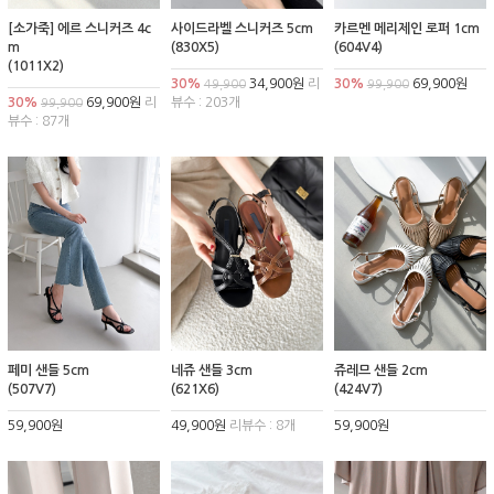
[소가죽] 에르 스니커즈 4c
사이드라벨 스니커즈 5cm
카르멘 메리제인 로퍼 1cm
m
(830X5)
(604V4)
(1011X2)
30%
34,900원
리
30%
69,900원
49,900
99,900
30%
69,900원
리
뷰수 : 203개
99,900
뷰수 : 87개
페미 샌들 5cm
네쥬 샌들 3cm
쥬레므 샌들 2cm
(507V7)
(621X6)
(424V7)
59,900원
49,900원
리뷰수 : 8개
59,900원