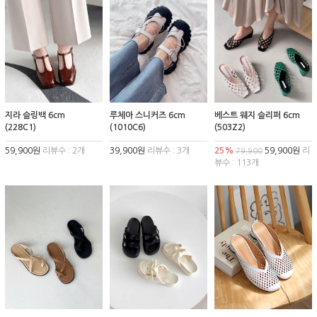
지라 슬링백 6cm
루체아 스니커즈 6cm
베스트 웨지 슬리퍼 6cm
(228C1)
(1010C6)
(503Z2)
59,900원
리뷰수 : 2개
39,900원
리뷰수 : 3개
25%
59,900원
리
79,900
뷰수 : 113개