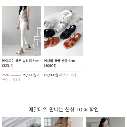
메이드인 헤븐 슬리퍼 5cm
에브리 통굽 샌들 8cm
(323J1)
(409C9)
25%
29,900원
리
69,900원
리뷰수 : 8개
39,900
뷰수 : 189개
매일매일 만나는 신상 10% 할인