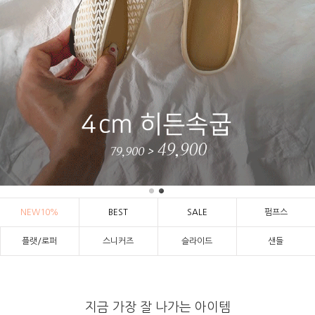
NEW10%
BEST
SALE
펌프스
플랫/로퍼
스니커즈
슬라이드
샌들
지금 가장 잘 나가는 아이템