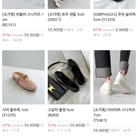
[소가죽] 러블리 스니커즈 1
[소가죽] 로우 샌들 3cm
[OMPHALOS] 쿠션 슬리퍼
cm
(305C1)
5cm (312V3)
(821X1)
59,900원
리뷰수 : 5개
67%
9,900원
리
29,900
33%
39,900원
리
뷰수 : 83개
59,900
뷰수 : 149개
시어 블로퍼 1cm
고급미 플랫 3cm
[소가죽] 다이어트 스니커즈
(312V5)
(82K5)
7cm
(724X1)
33%
39,900원
리
33%
39,900원
리
59,900
59,900
뷰수 : 11개
뷰수 : 1,717개
59,900원
리뷰수 : 44개