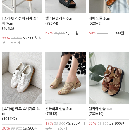
[소가죽] 각선미 웨지 슬리
엘리온 슬리퍼 6cm
네아 샌들 2cm
퍼 7cm
(723V4)
(520V9)
(404L6)
67%
9,900원
60%
19,900원
29,900
49,900
33%
39,900원
리
59,900
뷰수 : 579개
[소가죽] 에르 스니커즈 4c
반응최고 샌들 3cm
셀비아 샌들 4cm
m
(76J12)
(702V10)
(1011X2)
17%
49,900원
리
33%
39,900원
59,900
59,900
30%
69,900원
리
뷰수 : 1,265개
99,900