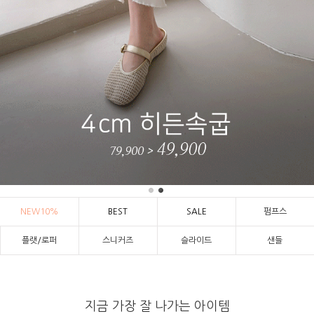
NEW10%
BEST
SALE
펌프스
플랫/로퍼
스니커즈
슬라이드
샌들
지금 가장 잘 나가는 아이템