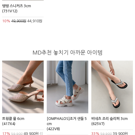
뱅뱅 스니커즈 3cm
(731V12)
10%
49,900원
44,910원
MD추천 놓치기 아까운 아이템
트윙클 뮬 6cm
[OMPHALOS]조거 샌들 5
비네츠 조리 슬리퍼 3cm
(417X4)
cm
(625V7)
(422V8)
17%
49,900원
리
33%
39,900원
59,900
59,900