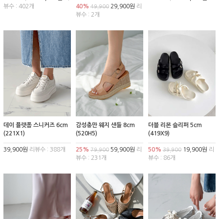
뷰수 : 402개
40%
29,900원
리
49,900
뷰수 : 2개
데이 플랫폼 스니커즈 6cm
감성충만 웨지 샌들 8cm
더블 리본 슬리퍼 5cm
(221X1)
(520H5)
(419X9)
39,900원
리뷰수 : 388개
25%
59,900원
리
50%
19,900원
리
79,900
39,900
뷰수 : 231개
뷰수 : 86개