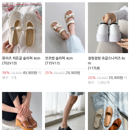
뮤이즈 히든굽 슬리퍼 4cm
코코썸 슬리퍼 4cm
점핑점핑 속굽스니커즈 6c
(702V13)
(715V11)
m
(117L8)
38%
49,900원
리
25%
29,900원
79,900
39,900
뷰수 : 3개
20%
39,900원
리
49,900
뷰수 : 1,682개