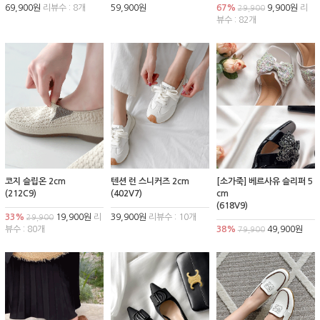
69,900원
리뷰수 : 8개
59,900원
67%
9,900원
리
29,900
뷰수 : 82개
코지 슬립온 2cm
텐션 런 스니커즈 2cm
[소가죽] 베르사유 슬리퍼 5
(212C9)
(402V7)
cm
(618V9)
33%
19,900원
리
39,900원
리뷰수 : 10개
29,900
뷰수 : 80개
38%
49,900원
79,900