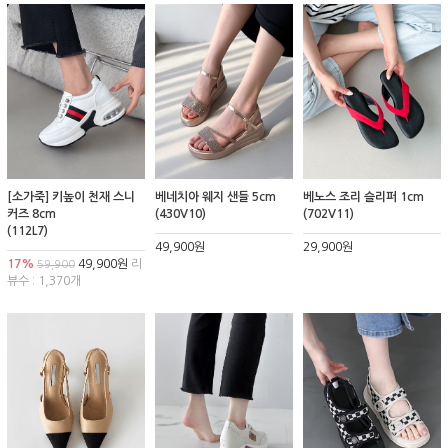
[소가죽] 키높이 천재 스니
베네치아 웨지 샌들 5cm
베노스 조리 슬리퍼 1cm
커즈 8cm
(430V10)
(702V11)
(112L7)
49,900원
29,900원
17%
49,900원
리
59,900
뷰수 : 1,370개