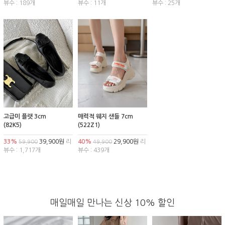
뷰수 : 189개
뷰수 : 11개
뷰수 : 25개
고급미 플랫 3cm
매력적 웨지 샌들 7cm
(82K5)
(522Z1)
33%
39,900원
리
40%
29,900원
리
59,900
49,900
뷰수 : 1,717개
뷰수 : 439개
매일매일 만나는 신상 10% 할인