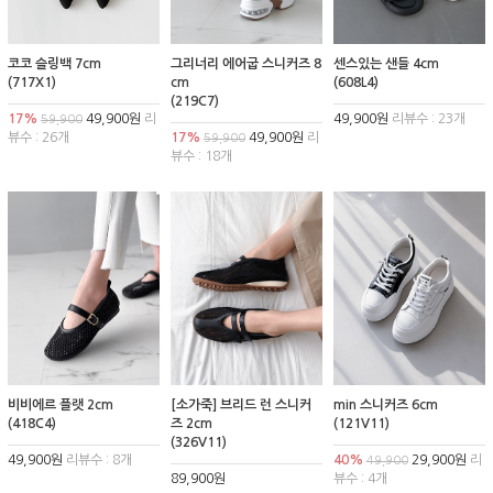
코코 슬링백 7cm
그리너리 에어굽 스니커즈 8
센스있는 샌들 4cm
(717X1)
cm
(608L4)
(219C7)
17%
49,900원
리
49,900원
리뷰수 : 23개
59,900
뷰수 : 26개
17%
49,900원
리
59,900
뷰수 : 18개
비비에르 플랫 2cm
[소가죽] 브리드 런 스니커
min 스니커즈 6cm
(418C4)
즈 2cm
(121V11)
(326V11)
49,900원
리뷰수 : 8개
40%
29,900원
리
49,900
89,900원
뷰수 : 4개