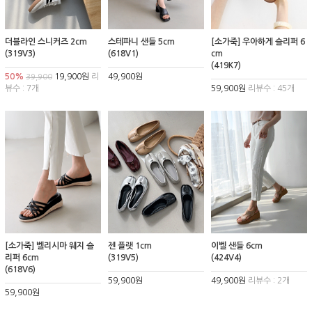
더블라인 스니커즈 2cm
스테파니 샌들 5cm
[소가죽] 우아하게 슬리퍼 6
(319V3)
(618V1)
cm
(419K7)
50%
19,900원
리
49,900원
39,900
뷰수 : 7개
59,900원
리뷰수 : 45개
[소가죽] 벨리시마 웨지 슬
젠 플랫 1cm
이벨 샌들 6cm
리퍼 6cm
(319V5)
(424V4)
(618V6)
59,900원
49,900원
리뷰수 : 2개
59,900원