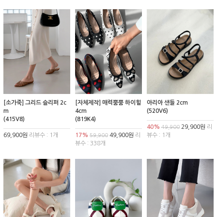
[소가죽] 그리드 슬리퍼 2c
[자체제작] 매력뿜뿜 하이힐
아리아 샌들 2cm
m
4cm
(520V6)
(415V8)
(819K4)
40%
29,900원
리
49,900
69,900원
리뷰수 : 1개
17%
49,900원
리
뷰수 : 1개
59,900
뷰수 : 338개