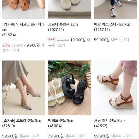
[양가죽] 역시고급 슬리퍼 1
코르니 슬립온 2cm
메탈 믹스 스니커즈 7cm
cm
(702C11)
(723C11)
(515Z4)
33%
19,900원
리
59,900원
리뷰수 : 5개
29,900
29%
49,900원
리
뷰수 : 22개
69,900
뷰수 : 17개
[소가죽] 오드리 샌들 5cm
빅히트 샌들 5cm
셔링 웨지 샌들 8cm
(323J9)
(430C4)
(426K2)
59,900원
리뷰수 : 55개
39,900원
리뷰수 : 38개
59,900원
리뷰수 : 26개