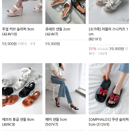
주얼 커브 슬리퍼 9cm
쥬레므 샌들 2cm
[소가죽] 러블리 스니커즈 1
(424V10)
(424V7)
cm
(821X1)
59,900원
리뷰수 : 4개
59,900원
33%
39,900원
리
59,900
뷰수 : 149개
에브리 통굽 샌들 8cm
페미 샌들 5cm
[OMPHALOS] 쿠션 슬리퍼
(409C9)
(507V7)
5cm (312V3)