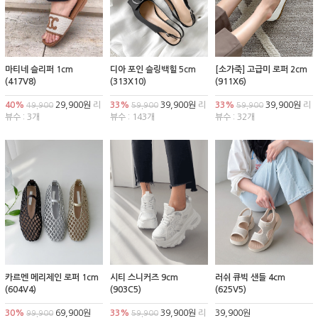
마티네 슬리퍼 1cm
디아 포인 슬링백힐 5cm
[소가죽] 고급미 로퍼 2cm
(417V8)
(313X10)
(911X6)
40%
29,900원
리
33%
39,900원
리
33%
39,900원
리
49,900
59,900
59,900
뷰수 : 3개
뷰수 : 143개
뷰수 : 32개
카르멘 메리제인 로퍼 1cm
시티 스니커즈 9cm
러쉬 큐빅 샌들 4cm
(604V4)
(903C5)
(625V5)
30%
69,900원
33%
39,900원
리
39,900원
99,900
59,900