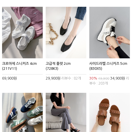
크로아제 스니커즈 4cm
고급적 플랫 2cm
사이드라벨 스니커즈 5cm
(211V11)
(728K3)
(830X5)
69,900원
29,900원
리뷰수 : 82개
30%
34,900원
리
49,900
뷰수 : 203개