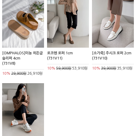
[OMPHALOS]미농 히든굽
로코헨 로퍼 1cm
[소가죽] 주시크 로퍼 2cm
슬리퍼 4cm
(731V11)
(731V10)
(731V8)
10%
59,900원
53,910원
10%
39,900원
35,910원
10%
29,900원
26,910원