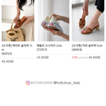
[소가죽] 케이트 슬리퍼 7c
메들리 스니커즈 2cm
[소가죽] 카모 슬리퍼 5cm
m
(723V1)
(404C6)
(625V2)
29,900원
29%
49,900원
69,900
69,900원
INSTARGRAM
@hollyshop_daily