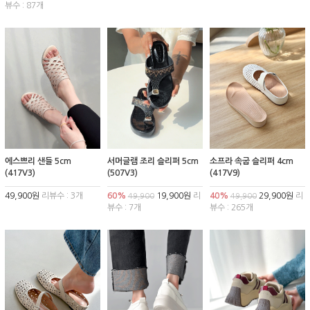
뷰수 : 87개
에스쁘리 샌들 5cm
서머글램 조리 슬리퍼 5cm
소프라 속굽 슬리퍼 4cm
(417V3)
(507V3)
(417V9)
49,900원
리뷰수 : 3개
60%
19,900원
리
40%
29,900원
리
49,900
49,900
뷰수 : 7개
뷰수 : 265개