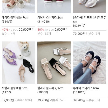
헤이즈 웨지 샌들 7cm
이브히 스니커즈 2cm
[소가죽] 리프트 스니커즈 7
(514V7)
(314C10)
cm
(402V12)
40%
29,900원
리
80%
9,900원
리
49,900
49,900
뷰수 : 14개
뷰수 : 88개
79,900원
리뷰수 : 5개
샤랄라 슬링백힐 5cm
릴리아 슬리퍼 2/4cm
루체아 스니커즈 6cm
(117L9)
(709C8)
(1010C6)
39,900원
리뷰수 : 109개
39,900원
리뷰수 : 5개
39,900원
리뷰수 : 3개