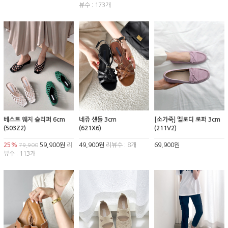
뷰수 : 173개
베스트 웨지 슬리퍼 6cm
네쥬 샌들 3cm
[소가죽] 멜로디 로퍼 3cm
(503Z2)
(621X6)
(211V2)
25%
59,900원
리
49,900원
리뷰수 : 8개
69,900원
79,900
뷰수 : 113개