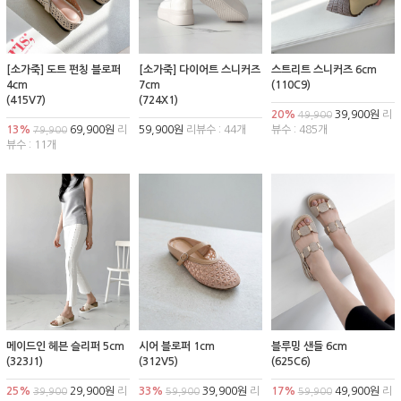
[소가죽] 도트 펀칭 블로퍼
[소가죽] 다이어트 스니커즈
스트리트 스니커즈 6cm
4cm
7cm
(110C9)
(415V7)
(724X1)
20%
39,900원
리
49,900
13%
69,900원
리
59,900원
리뷰수 : 44개
뷰수 : 485개
79,900
뷰수 : 11개
메이드인 헤븐 슬리퍼 5cm
시어 블로퍼 1cm
블루밍 샌들 6cm
(323J1)
(312V5)
(625C6)
25%
29,900원
리
33%
39,900원
리
17%
49,900원
리
39,900
59,900
59,900