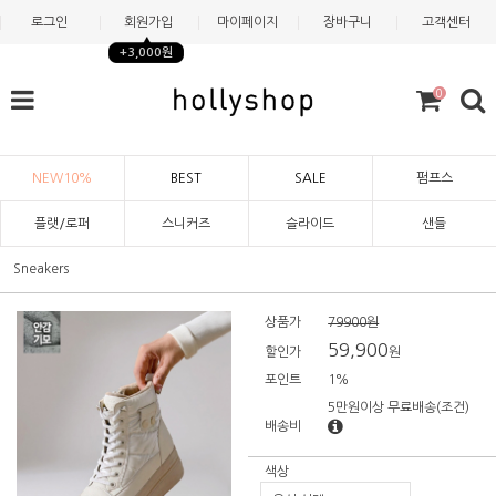
로그인
회원가입
마이페이지
장바구니
고객센터
+3,000원
0
NEW10%
BEST
SALE
펌프스
플랫/로퍼
스니커즈
슬라이드
샌들
Sneakers
상품가
79900원
59,900
할인가
원
포인트
1%
5만원이상 무료배송
(조건)
배송비
색상