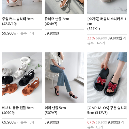
주얼 커브 슬리퍼 9cm
쥬레므 샌들 2cm
[소가죽] 러블리 스니커즈 1
(424V10)
(424V7)
cm
(821X1)
59,900원
리뷰수 : 4개
59,900원
33%
39,900원
리
59,900
뷰수 : 149개
에브리 통굽 샌들 8cm
페미 샌들 5cm
[OMPHALOS] 쿠션 슬리퍼
(409C9)
(507V7)
5cm (312V3)
69,900원
리뷰수 : 8개
59,900원
67%
9,900원
리
29,900
뷰수 : 82개