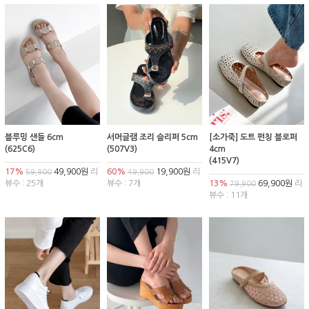
블루밍 샌들 6cm
서머글램 조리 슬리퍼 5cm
[소가죽] 도트 펀칭 블로퍼
(625C6)
(507V3)
4cm
(415V7)
17%
49,900원
리
60%
19,900원
리
59,900
49,900
뷰수 : 25개
뷰수 : 7개
13%
69,900원
리
79,900
뷰수 : 11개