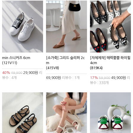
min 스니커즈 6cm
[소가죽] 그리드 슬리퍼 2c
[자체제작] 매력뿜뿜 하이힐
(121V11)
m
4cm
(415V8)
(819K4)
40%
29,900원
리
49,900
뷰수 : 4개
69,900원
리뷰수 : 1개
17%
49,900원
리
59,900
뷰수 : 338개