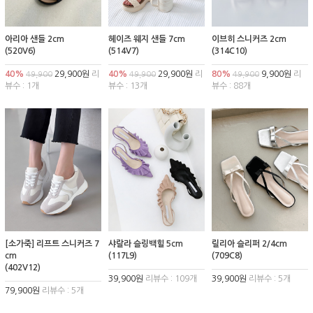
아리아 샌들 2cm
헤이즈 웨지 샌들 7cm
이브히 스니커즈 2cm
(520V6)
(514V7)
(314C10)
40%
29,900원
리
40%
29,900원
리
80%
9,900원
리
49,900
49,900
49,900
뷰수 : 1개
뷰수 : 13개
뷰수 : 88개
[소가죽] 리프트 스니커즈 7
샤랄라 슬링백힐 5cm
릴리아 슬리퍼 2/4cm
cm
(117L9)
(709C8)
(402V12)
39,900원
리뷰수 : 109개
39,900원
리뷰수 : 5개
79,900원
리뷰수 : 5개