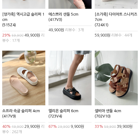
[양가죽] 역시고급 슬리퍼 1
에스쁘리 샌들 5cm
[소가죽] 다이어트 스니커즈
cm
(417V3)
7cm
(515Z4)
(724X1)
49,900원
리뷰수 : 3개
29%
49,900원
리
59,900원
리뷰수 : 44개
69,900
뷰수 : 17개
소프라 속굽 슬리퍼 4cm
엘리온 슬리퍼 6cm
셀비아 샌들 4cm
(417V9)
(723V4)
(702V10)
40%
29,900원
리
67%
9,900원
33%
39,900원
49,900
29,900
59,900
뷰수 : 262개