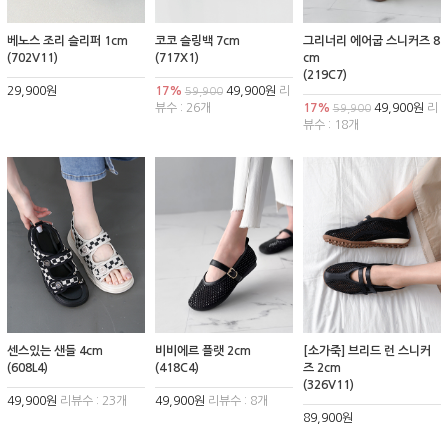
베노스 조리 슬리퍼 1cm
코코 슬링백 7cm
그리너리 에어굽 스니커즈 8
(702V11)
(717X1)
cm
(219C7)
29,900원
17%
49,900원
리
59,900
뷰수 : 26개
17%
49,900원
리
59,900
뷰수 : 18개
센스있는 샌들 4cm
비비에르 플랫 2cm
[소가죽] 브리드 런 스니커
(608L4)
(418C4)
즈 2cm
(326V11)
49,900원
리뷰수 : 23개
49,900원
리뷰수 : 8개
89,900원