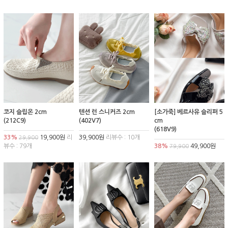
코지 슬립온 2cm
텐션 런 스니커즈 2cm
[소가죽] 베르사유 슬리퍼 5
(212C9)
(402V7)
cm
(618V9)
33%
19,900원
리
39,900원
리뷰수 : 10개
29,900
뷰수 : 79개
38%
49,900원
79,900