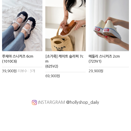
루체아 스니커즈 6cm
[소가죽] 케이트 슬리퍼 7c
메들리 스니커즈 2cm
(1010C6)
m
(723V1)
(625V2)
39,900원
리뷰수 : 3개
29,900원
69,900원
INSTARGRAM
@hollyshop_daily