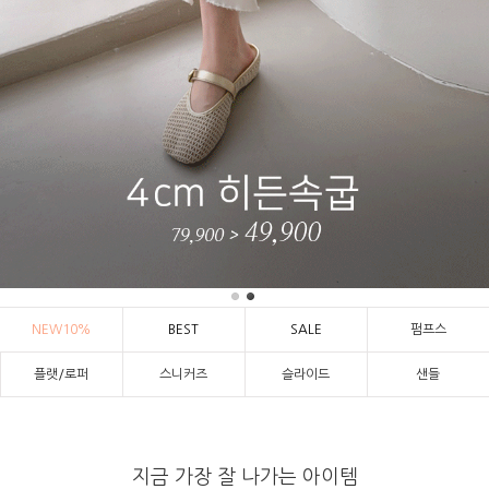
NEW10%
BEST
SALE
펌프스
플랫/로퍼
스니커즈
슬라이드
샌들
지금 가장 잘 나가는 아이템