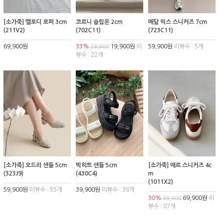
[소가죽] 멜로디 로퍼 3cm
코르니 슬립온 2cm
메탈 믹스 스니커즈 7cm
(211V2)
(702C11)
(723C11)
69,900원
33%
19,900원
리
59,900원
리뷰수 : 5개
29,900
뷰수 : 22개
[소가죽] 오드리 샌들 5cm
빅히트 샌들 5cm
[소가죽] 에르 스니커즈 4c
(323J9)
(430C4)
m
(1011X2)
59,900원
리뷰수 : 55개
39,900원
리뷰수 : 38개
30%
69,900원
리
99,900
뷰수 : 87개