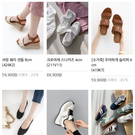
셔링 웨지 샌들 8cm
크로아제 스니커즈 4cm
[소가죽] 우아하게 슬리퍼 6
(426K2)
(211V11)
cm
(419K7)
59,900원
리뷰수 : 26개
69,900원
59,900원
리뷰수 : 45개