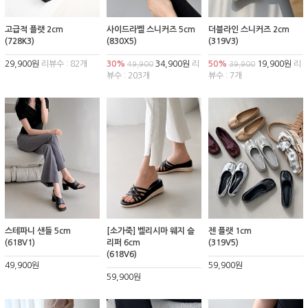
고급적 플랫 2cm
사이드라벨 스니커즈 5cm
더블라인 스니커즈 2cm
(728K3)
(830X5)
(319V3)
29,900원
리뷰수 : 82개
30%
34,900원
리
50%
19,900원
리
49,900
39,900
뷰수 : 203개
뷰수 : 7개
스테파니 샌들 5cm
[소가죽] 벨리시마 웨지 슬
젠 플랫 1cm
(618V1)
리퍼 6cm
(319V5)
(618V6)
49,900원
59,900원
59,900원