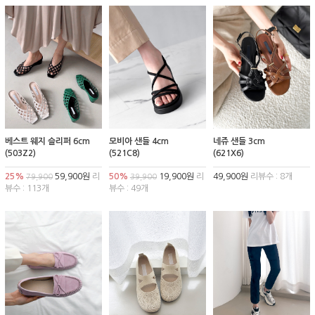
베스트 웨지 슬리퍼 6cm
모비아 샌들 4cm
네쥬 샌들 3cm
(503Z2)
(521C8)
(621X6)
25%
59,900원
리
50%
19,900원
리
49,900원
리뷰수 : 8개
79,900
39,900
뷰수 : 113개
뷰수 : 49개