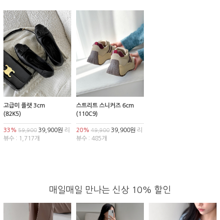
고급미 플랫 3cm
스트리트 스니커즈 6cm
(82K5)
(110C9)
33%
39,900원
리
20%
39,900원
리
59,900
49,900
뷰수 : 1,717개
뷰수 : 485개
매일매일 만나는 신상 10% 할인