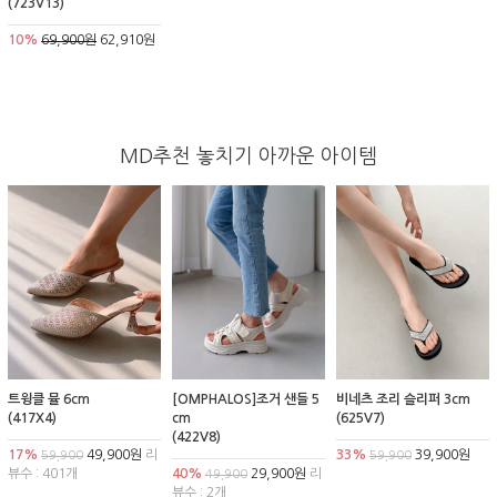
(723V13)
10%
69,900원
62,910원
MD추천 놓치기 아까운 아이템
트윙클 뮬 6cm
[OMPHALOS]조거 샌들 5
비네츠 조리 슬리퍼 3cm
(417X4)
cm
(625V7)
(422V8)
17%
49,900원
리
33%
39,900원
59,900
59,900
뷰수 : 401개
40%
29,900원
리
49,900
뷰수 : 2개