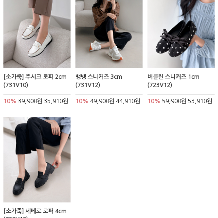
[소가죽] 주시크 로퍼 2cm
뱅뱅 스니커즈 3cm
버클린 스니커즈 1cm
(731V10)
(731V12)
(723V12)
10%
39,900원
35,910원
10%
49,900원
44,910원
10%
59,900원
53,910원
[소가죽] 세베로 로퍼 4cm