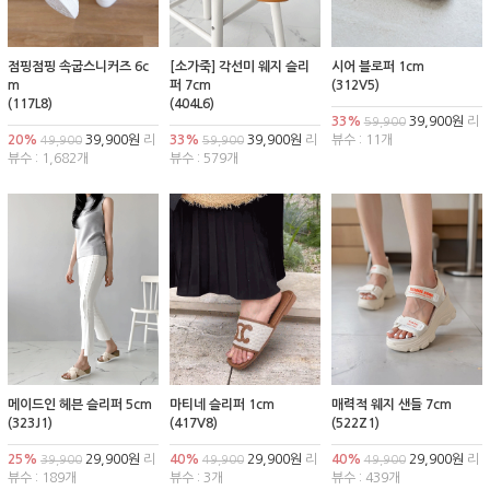
점핑점핑 속굽스니커즈 6c
[소가죽] 각선미 웨지 슬리
시어 블로퍼 1cm
m
퍼 7cm
(312V5)
(117L8)
(404L6)
33%
39,900원
리
59,900
20%
39,900원
리
33%
39,900원
리
뷰수 : 11개
49,900
59,900
뷰수 : 1,682개
뷰수 : 579개
메이드인 헤븐 슬리퍼 5cm
마티네 슬리퍼 1cm
매력적 웨지 샌들 7cm
(323J1)
(417V8)
(522Z1)
25%
29,900원
리
40%
29,900원
리
40%
29,900원
리
39,900
49,900
49,900
뷰수 : 189개
뷰수 : 3개
뷰수 : 439개