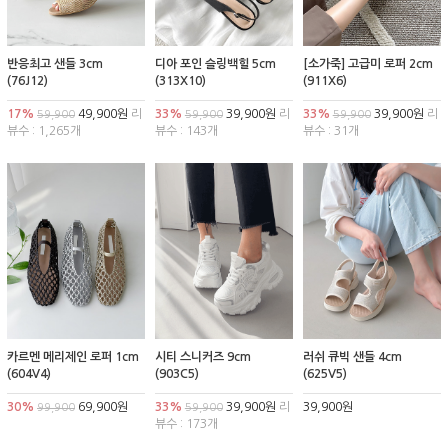
반응최고 샌들 3cm
디아 포인 슬링백힐 5cm
[소가죽] 고급미 로퍼 2cm
(76J12)
(313X10)
(911X6)
17%
49,900원
리
33%
39,900원
리
33%
39,900원
리
59,900
59,900
59,900
뷰수 : 1,265개
뷰수 : 143개
뷰수 : 31개
카르멘 메리제인 로퍼 1cm
시티 스니커즈 9cm
러쉬 큐빅 샌들 4cm
(604V4)
(903C5)
(625V5)
30%
69,900원
33%
39,900원
리
39,900원
99,900
59,900
뷰수 : 173개