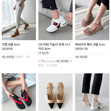
이벨 샌들 6cm
[소가죽] 키높이 천재 스니
베네치아 웨지 샌들 5cm
(424V4)
커즈 8cm
(430V10)
(112L7)
49,900원
리뷰수 : 2개
49,900원
17%
49,900원
리
59,900
뷰수 : 1,370개