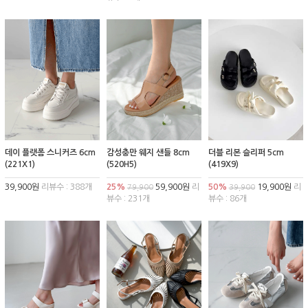
데이 플랫폼 스니커즈 6cm
감성충만 웨지 샌들 8cm
더블 리본 슬리퍼 5cm
(221X1)
(520H5)
(419X9)
39,900원
리뷰수 : 388개
25%
59,900원
리
50%
19,900원
리
79,900
39,900
뷰수 : 231개
뷰수 : 86개