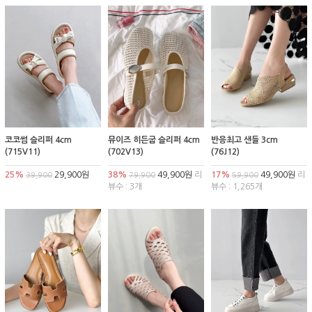
코코썸 슬리퍼 4cm
뮤이즈 히든굽 슬리퍼 4cm
반응최고 샌들 3cm
(715V11)
(702V13)
(76J12)
25%
29,900원
38%
49,900원
리
17%
49,900원
리
39,900
79,900
59,900
뷰수 : 3개
뷰수 : 1,265개