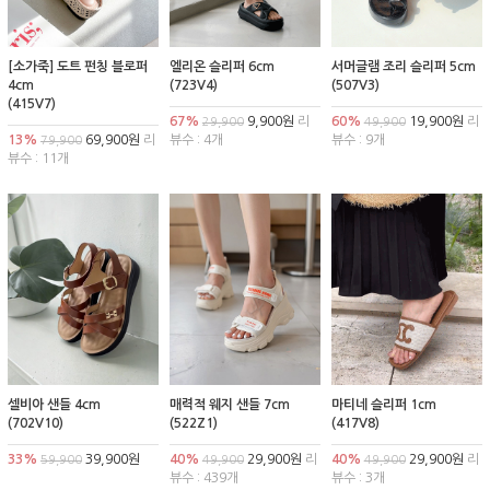
[소가죽] 도트 펀칭 블로퍼
엘리온 슬리퍼 6cm
서머글램 조리 슬리퍼 5cm
4cm
(723V4)
(507V3)
(415V7)
67%
9,900원
리
60%
19,900원
리
29,900
49,900
13%
69,900원
리
뷰수 : 4개
뷰수 : 9개
79,900
뷰수 : 11개
셀비아 샌들 4cm
매력적 웨지 샌들 7cm
마티네 슬리퍼 1cm
(702V10)
(522Z1)
(417V8)
33%
39,900원
40%
29,900원
리
40%
29,900원
리
59,900
49,900
49,900
뷰수 : 439개
뷰수 : 3개