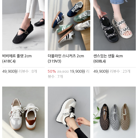
비비에르 플랫 2cm
더블라인 스니커즈 2cm
센스있는 샌들 4cm
(418C4)
(319V3)
(608L4)
49,900원
리뷰수 : 8개
50%
19,900원
리
49,900원
리뷰수 : 23개
39,900
뷰수 : 7개