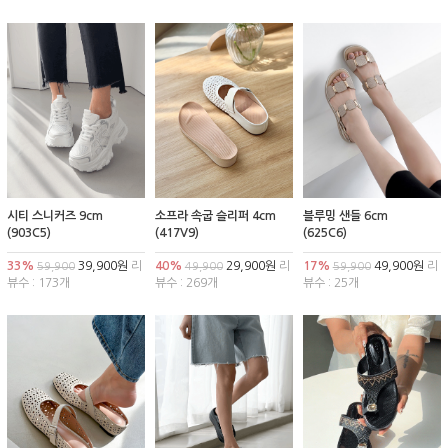
시티 스니커즈 9cm
소프라 속굽 슬리퍼 4cm
블루밍 샌들 6cm
(903C5)
(417V9)
(625C6)
33%
39,900원
리
40%
29,900원
리
17%
49,900원
리
59,900
49,900
59,900
뷰수 : 173개
뷰수 : 269개
뷰수 : 25개