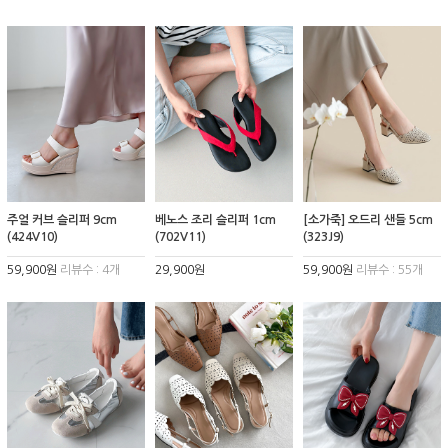
주얼 커브 슬리퍼 9cm
베노스 조리 슬리퍼 1cm
[소가죽] 오드리 샌들 5cm
(424V10)
(702V11)
(323J9)
59,900원
리뷰수 : 4개
29,900원
59,900원
리뷰수 : 55개