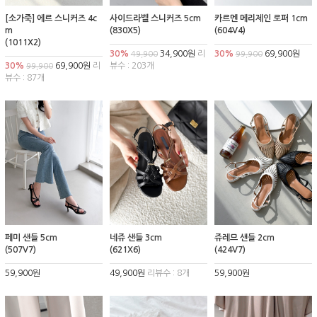
[소가죽] 에르 스니커즈 4c
사이드라벨 스니커즈 5cm
카르멘 메리제인 로퍼 1cm
m
(830X5)
(604V4)
(1011X2)
30%
34,900원
리
30%
69,900원
49,900
99,900
30%
69,900원
리
뷰수 : 203개
99,900
뷰수 : 87개
페미 샌들 5cm
네쥬 샌들 3cm
쥬레므 샌들 2cm
(507V7)
(621X6)
(424V7)
59,900원
49,900원
리뷰수 : 8개
59,900원