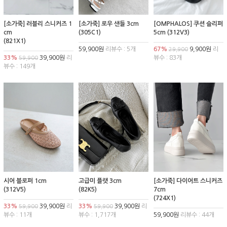
[소가죽] 러블리 스니커즈 1
[소가죽] 로우 샌들 3cm
[OMPHALOS] 쿠션 슬리퍼
cm
(305C1)
5cm (312V3)
(821X1)
59,900원
리뷰수 : 5개
67%
9,900원
리
29,900
33%
39,900원
리
뷰수 : 83개
59,900
뷰수 : 149개
시어 블로퍼 1cm
고급미 플랫 3cm
[소가죽] 다이어트 스니커즈
(312V5)
(82K5)
7cm
(724X1)
33%
39,900원
리
33%
39,900원
리
59,900
59,900
뷰수 : 11개
뷰수 : 1,717개
59,900원
리뷰수 : 44개