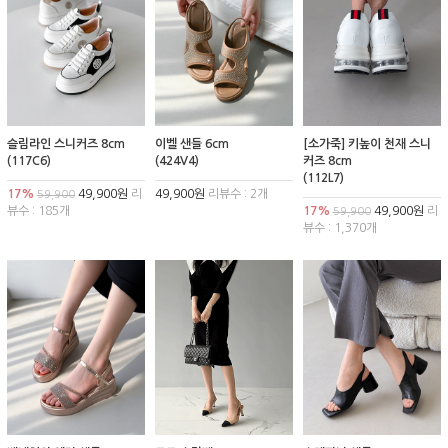
슬림라인 스니커즈 8cm
이벨 샌들 6cm
[소가죽] 키높이 천재 스니
(117C6)
(424V4)
커즈 8cm
(112L7)
17%
49,900원
리
49,900원
리뷰수 : 2개
59,900
뷰수 : 185개
17%
49,900원
리
59,900
뷰수 : 1,370개