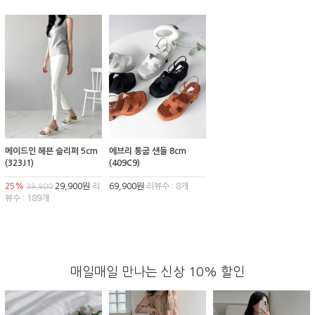
메이드인 헤븐 슬리퍼 5cm
에브리 통굽 샌들 8cm
(323J1)
(409C9)
25%
29,900원
리
69,900원
리뷰수 : 8개
39,900
뷰수 : 189개
매일매일 만나는 신상 10% 할인