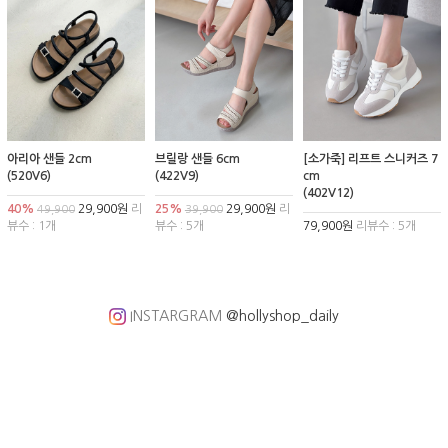
아리아 샌들 2cm
브릴랑 샌들 6cm
[소가죽] 리프트 스니커즈 7
(520V6)
(422V9)
cm
(402V12)
40%
29,900원
리
25%
29,900원
리
49,900
39,900
뷰수 : 1개
뷰수 : 5개
79,900원
리뷰수 : 5개
INSTARGRAM
@hollyshop_daily