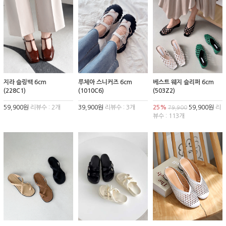
지라 슬링백 6cm
루체아 스니커즈 6cm
베스트 웨지 슬리퍼 6cm
(228C1)
(1010C6)
(503Z2)
59,900원
리뷰수 : 2개
39,900원
리뷰수 : 3개
25%
59,900원
리
79,900
뷰수 : 113개