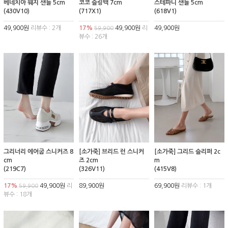
베네치아 웨지 샌들 5cm
코코 슬링백 7cm
스테파니 샌들 5cm
(430V10)
(717X1)
(618V1)
49,900원
리뷰수 : 2개
17%
49,900원
리
49,900원
59,900
뷰수 : 26개
그리너리 에어굽 스니커즈 8
[소가죽] 브리드 런 스니커
[소가죽] 그리드 슬리퍼 2c
cm
즈 2cm
m
(219C7)
(326V11)
(415V8)
17%
49,900원
리
89,900원
69,900원
리뷰수 : 1개
59,900
뷰수 : 18개