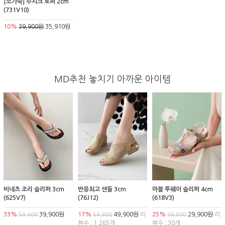
[소가죽] 주시크 로퍼 2cm
(731V10)
10%
39,900원
35,910원
MD추천 놓치기 아까운 아이템
비네츠 조리 슬리퍼 3cm
반응최고 샌들 3cm
마블 투웨이 슬리퍼 4cm
(625V7)
(76J12)
(618V3)
33%
39,900원
17%
49,900원
리
25%
29,900원
리
59,900
59,900
39,900
뷰수 : 1,265개
뷰수 : 30개