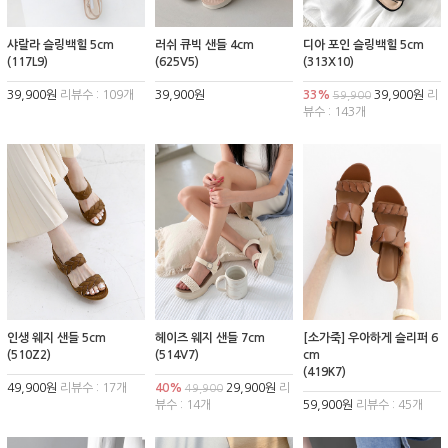
샤랄라 슬링백힐 5cm
러쉬 큐빅 샌들 4cm
디아 포인 슬링백힐 5cm
(117L9)
(625V5)
(313X10)
39,900원
리뷰수 : 109개
39,900원
33%
39,900원
리
59,900
뷰수 : 143개
인생 웨지 샌들 5cm
헤이즈 웨지 샌들 7cm
[소가죽] 우아하게 슬리퍼 6
(510Z2)
(514V7)
cm
(419K7)
49,900원
리뷰수 : 17개
40%
29,900원
리
49,900
뷰수 : 14개
59,900원
리뷰수 : 45개