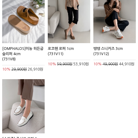
[OMPHALOS]미농 히든굽
로코헨 로퍼 1cm
뱅뱅 스니커즈 3cm
슬리퍼 4cm
(731V11)
(731V12)
(731V8)
10%
59,900원
53,910원
10%
49,900원
44,910원
10%
29,900원
26,910원