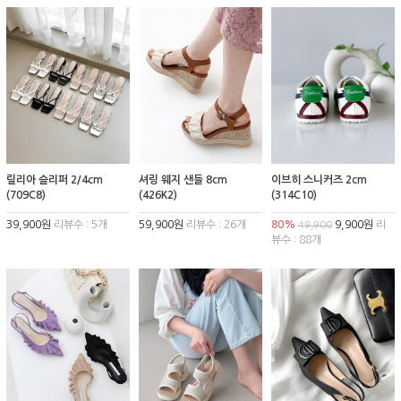
릴리아 슬리퍼 2/4cm
셔링 웨지 샌들 8cm
이브히 스니커즈 2cm
(709C8)
(426K2)
(314C10)
39,900원
리뷰수 : 5개
59,900원
리뷰수 : 26개
80%
9,900원
리
49,900
뷰수 : 88개