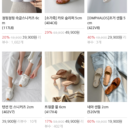
점핑점핑 속굽스니커즈 6c
[소가죽] 카모 슬리퍼 5cm
[OMPHALOS]조거 샌들 5
m
(404C6)
cm
(117L8)
(422V8)
29%
49,900원
69,900
20%
39,900원
리
40%
29,900원
리
49,900
49,900
뷰수 : 1,682개
뷰수 : 3개
텐션 런 스니커즈 2cm
트윙클 뮬 6cm
네아 샌들 2cm
(402V7)
(417X4)
(520V9)
39,900원
리뷰수 : 10개
17%
49,900원
리
60%
19,900원
59,900
49,900
뷰수 : 402개