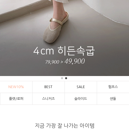
NEW10%
BEST
SALE
펌프스
플랫/로퍼
스니커즈
슬라이드
샌들
지금 가장 잘 나가는 아이템