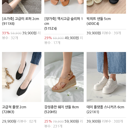
[소가죽] 고급미 로퍼 2cm
[양가죽] 역시고급 슬리퍼 1
빅히트 샌들 5cm
(911X6)
cm
(430C4)
(515Z4)
33%
39,900원
리
39,900원
리뷰수 : 39개
59,900
뷰수 : 32개
29%
49,900원
리
69,900
뷰수 : 17개
고급적 플랫 2cm
감성충만 웨지 샌들 8cm
데이 플랫폼 스니커즈 6cm
(728K3)
(520H5)
(221X1)
29,900원
리뷰수 : 82개
25%
59,900원
리
39,900원
리뷰수 : 388개
79,900
뷰수 : 231개