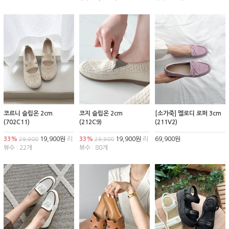
코르니 슬립온 2cm
코지 슬립온 2cm
[소가죽] 멜로디 로퍼 3cm
(702C11)
(212C9)
(211V2)
33%
19,900원
리
33%
19,900원
리
69,900원
29,900
29,900
뷰수 : 22개
뷰수 : 80개