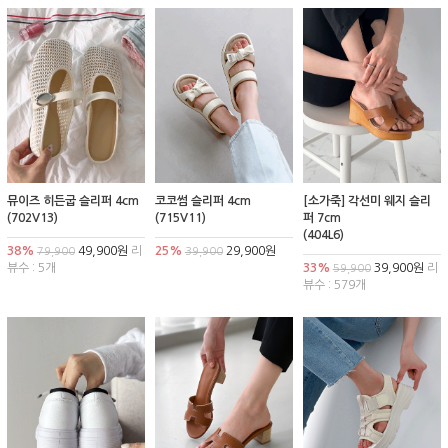
뮤이즈 히든굽 슬리퍼 4cm
코코썸 슬리퍼 4cm
[소가죽] 각선미 웨지 슬리
(702V13)
(715V11)
퍼 7cm
(404L6)
38%
49,900원
리
25%
29,900원
79,900
39,900
뷰수 : 5개
33%
39,900원
리
59,900
뷰수 : 579개