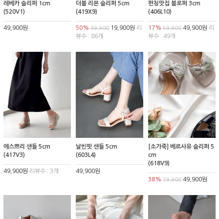
레베카 슬리퍼 1cm
더블 리본 슬리퍼 5cm
펀칭맛집 블로퍼 3cm
(520V1)
(419X9)
(406L10)
49,900원
50%
19,900원
리
17%
49,900원
리
39,900
59,900
뷰수 : 86개
뷰수 : 49개
에스쁘리 샌들 5cm
날씬핏 샌들 5cm
[소가죽] 베르사유 슬리퍼 5
(417V3)
(603L4)
cm
(618V9)
49,900원
리뷰수 : 3개
49,900원
38%
49,900원
79,900