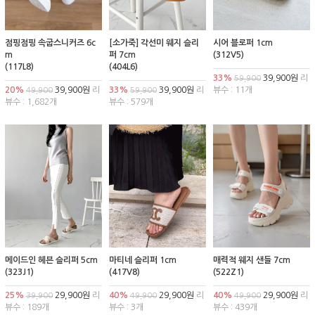
점핑점핑 속굽스니커즈 6c
[소가죽] 각선미 웨지 슬리
시어 블로퍼 1cm
m
퍼 7cm
(312V5)
(117L8)
(404L6)
33%
39,900원
리
59,900
20%
39,900원
리
33%
39,900원
리
뷰수 : 11개
49,900
59,900
뷰수 : 1,682개
뷰수 : 579개
메이드인 헤븐 슬리퍼 5cm
마티네 슬리퍼 1cm
매력적 웨지 샌들 7cm
(323J1)
(417V8)
(522Z1)
25%
29,900원
리
40%
29,900원
리
40%
29,900원
리
39,900
49,900
49,900
뷰수 : 189개
뷰수 : 3개
뷰수 : 439개