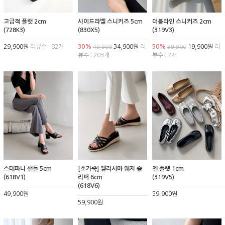
고급적 플랫 2cm
사이드라벨 스니커즈 5cm
더블라인 스니커즈 2cm
(728K3)
(830X5)
(319V3)
29,900원
리뷰수 : 82개
30%
34,900원
리
50%
19,900원
리
49,900
39,900
뷰수 : 203개
뷰수 : 7개
스테파니 샌들 5cm
[소가죽] 벨리시마 웨지 슬
젠 플랫 1cm
(618V1)
리퍼 6cm
(319V5)
(618V6)
49,900원
59,900원
59,900원