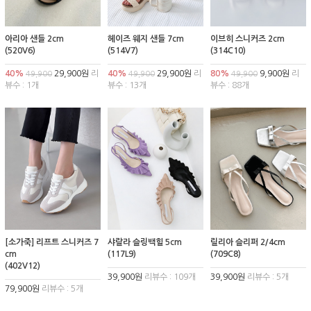
아리아 샌들 2cm
헤이즈 웨지 샌들 7cm
이브히 스니커즈 2cm
(520V6)
(514V7)
(314C10)
40%
29,900원
리
40%
29,900원
리
80%
9,900원
리
49,900
49,900
49,900
뷰수 : 1개
뷰수 : 13개
뷰수 : 88개
[소가죽] 리프트 스니커즈 7
샤랄라 슬링백힐 5cm
릴리아 슬리퍼 2/4cm
cm
(117L9)
(709C8)
(402V12)
39,900원
리뷰수 : 109개
39,900원
리뷰수 : 5개
79,900원
리뷰수 : 5개