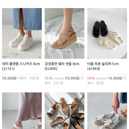
데이 플랫폼 스니커즈 6cm
감성충만 웨지 샌들 8cm
더블 리본 슬리퍼 5cm
(221X1)
(520H5)
(419X9)
39,900원
리뷰수 : 388개
25%
59,900원
리
50%
19,900원
리
79,900
39,900
뷰수 : 231개
뷰수 : 86개