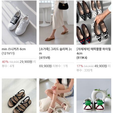
min 스니커즈 6cm
[소가죽] 그리드 슬리퍼 2c
[자체제작] 매력뿜뿜 하이힐
(121V11)
m
4cm
(415V8)
(819K4)
40%
29,900원
리
49,900
뷰수 : 4개
69,900원
리뷰수 : 1개
17%
49,900원
리
59,900
뷰수 : 338개