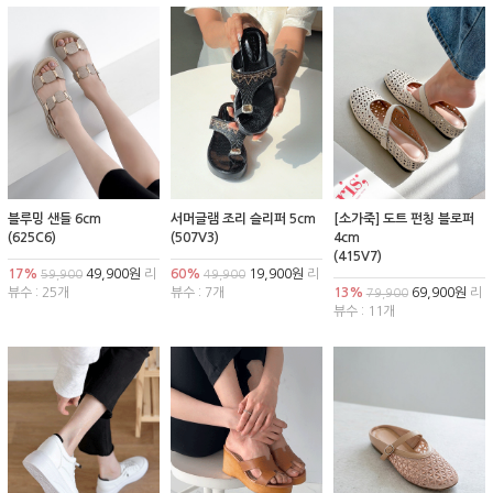
블루밍 샌들 6cm
서머글램 조리 슬리퍼 5cm
[소가죽] 도트 펀칭 블로퍼
(625C6)
(507V3)
4cm
(415V7)
17%
49,900원
리
60%
19,900원
리
59,900
49,900
뷰수 : 25개
뷰수 : 7개
13%
69,900원
리
79,900
뷰수 : 11개