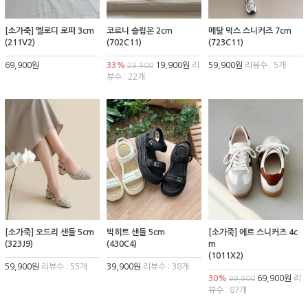
[소가죽] 멜로디 로퍼 3cm
코르니 슬립온 2cm
메탈 믹스 스니커즈 7cm
(211V2)
(702C11)
(723C11)
69,900원
33%
19,900원
리
59,900원
리뷰수 : 5개
29,900
뷰수 : 22개
[소가죽] 오드리 샌들 5cm
빅히트 샌들 5cm
[소가죽] 에르 스니커즈 4c
(323J9)
(430C4)
m
(1011X2)
59,900원
리뷰수 : 55개
39,900원
리뷰수 : 38개
30%
69,900원
리
99,900
뷰수 : 87개