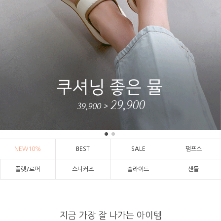
NEW10%
BEST
SALE
펌프스
플랫/로퍼
스니커즈
슬라이드
샌들
지금 가장 잘 나가는 아이템