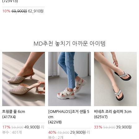
(723V13)
10%
69,900원
62,910원
MD추천 놓치기 아까운 아이템
트윙클 뮬 6cm
[OMPHALOS]조거 샌들 5
비네츠 조리 슬리퍼 3cm
(417X4)
cm
(625V7)
(422V8)
17%
49,900원
리
33%
39,900원
59,900
59,900
뷰수 : 401개
40%
29,900원
리
49,900
뷰수 : 2개