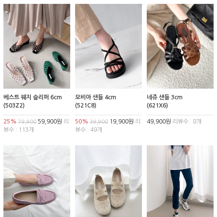
베스트 웨지 슬리퍼 6cm
모비아 샌들 4cm
네쥬 샌들 3cm
(503Z2)
(521C8)
(621X6)
25%
59,900원
리
50%
19,900원
리
49,900원
리뷰수 : 8개
79,900
39,900
뷰수 : 113개
뷰수 : 49개