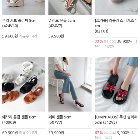
주얼 커브 슬리퍼 9cm
쥬레므 샌들 2cm
[소가죽] 러블리 스니커즈 1
(424V10)
(424V7)
cm
(821X1)
59,900원
리뷰수 : 4개
59,900원
33%
39,900원
리
59,900
뷰수 : 149개
에브리 통굽 샌들 8cm
페미 샌들 5cm
[OMPHALOS] 쿠션 슬리퍼
(409C9)
(507V7)
5cm (312V3)
69,900원
리뷰수 : 8개
59,900원
67%
9,900원
리
29,900
뷰수 : 82개