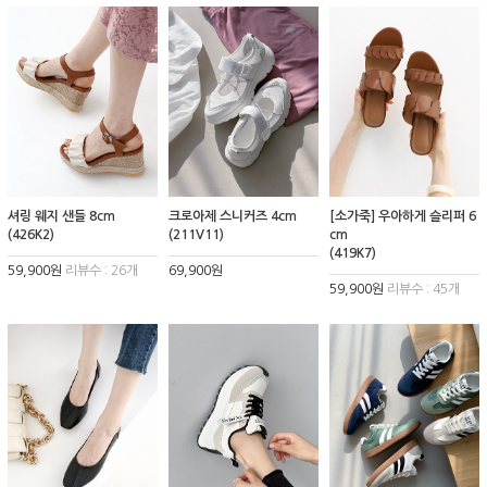
셔링 웨지 샌들 8cm
크로아제 스니커즈 4cm
[소가죽] 우아하게 슬리퍼 6
(426K2)
(211V11)
cm
(419K7)
59,900원
리뷰수 : 26개
69,900원
59,900원
리뷰수 : 45개