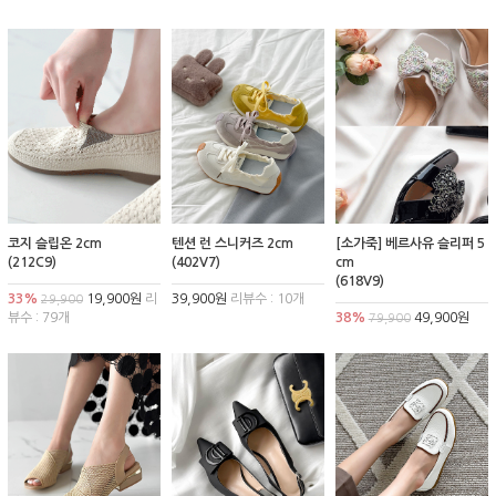
코지 슬립온 2cm
텐션 런 스니커즈 2cm
[소가죽] 베르사유 슬리퍼 5
(212C9)
(402V7)
cm
(618V9)
33%
19,900원
리
39,900원
리뷰수 : 10개
29,900
뷰수 : 79개
38%
49,900원
79,900