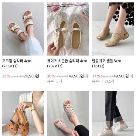
코코썸 슬리퍼 4cm
뮤이즈 히든굽 슬리퍼 4cm
반응최고 샌들 3cm
(715V11)
(702V13)
(76J12)
25%
29,900원
38%
49,900원
리
17%
49,900원
리
39,900
79,900
59,900
뷰수 : 3개
뷰수 : 1,265개