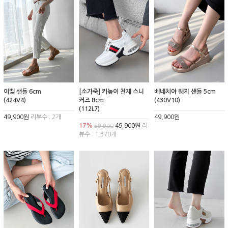
이벨 샌들 6cm
[소가죽] 키높이 천재 스니
베네치아 웨지 샌들 5cm
(424V4)
커즈 8cm
(430V10)
(112L7)
49,900원
리뷰수 : 2개
49,900원
17%
49,900원
리
59,900
뷰수 : 1,370개