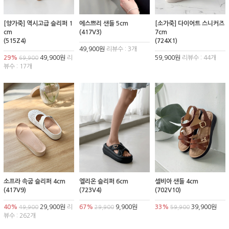
[양가죽] 역시고급 슬리퍼 1
에스쁘리 샌들 5cm
[소가죽] 다이어트 스니커즈
cm
(417V3)
7cm
(515Z4)
(724X1)
49,900원
리뷰수 : 3개
29%
49,900원
리
59,900원
리뷰수 : 44개
69,900
뷰수 : 17개
소프라 속굽 슬리퍼 4cm
엘리온 슬리퍼 6cm
셀비아 샌들 4cm
(417V9)
(723V4)
(702V10)
40%
29,900원
리
67%
9,900원
33%
39,900원
49,900
29,900
59,900
뷰수 : 262개