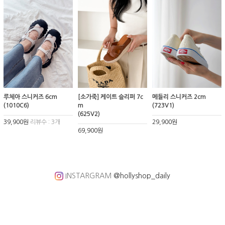
루체아 스니커즈 6cm
[소가죽] 케이트 슬리퍼 7c
메들리 스니커즈 2cm
(1010C6)
m
(723V1)
(625V2)
39,900원
리뷰수 : 3개
29,900원
69,900원
INSTARGRAM
@hollyshop_daily