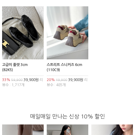
고급미 플랫 3cm
스트리트 스니커즈 6cm
(82K5)
(110C9)
33%
39,900원
리
20%
39,900원
리
59,900
49,900
뷰수 : 1,717개
뷰수 : 485개
매일매일 만나는 신상 10% 할인