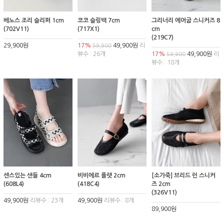
베노스 조리 슬리퍼 1cm
코코 슬링백 7cm
그리너리 에어굽 스니커즈 8
(702V11)
(717X1)
cm
(219C7)
29,900원
17%
49,900원
리
59,900
뷰수 : 26개
17%
49,900원
리
59,900
뷰수 : 18개
센스있는 샌들 4cm
비비에르 플랫 2cm
[소가죽] 브리드 런 스니커
(608L4)
(418C4)
즈 2cm
(326V11)
49,900원
리뷰수 : 23개
49,900원
리뷰수 : 8개
89,900원