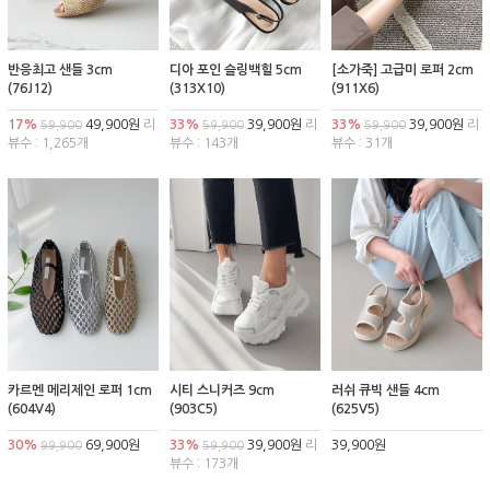
반응최고 샌들 3cm
디아 포인 슬링백힐 5cm
[소가죽] 고급미 로퍼 2cm
(76J12)
(313X10)
(911X6)
17%
49,900원
리
33%
39,900원
리
33%
39,900원
리
59,900
59,900
59,900
뷰수 : 1,265개
뷰수 : 143개
뷰수 : 31개
카르멘 메리제인 로퍼 1cm
시티 스니커즈 9cm
러쉬 큐빅 샌들 4cm
(604V4)
(903C5)
(625V5)
30%
69,900원
33%
39,900원
리
39,900원
99,900
59,900
뷰수 : 173개