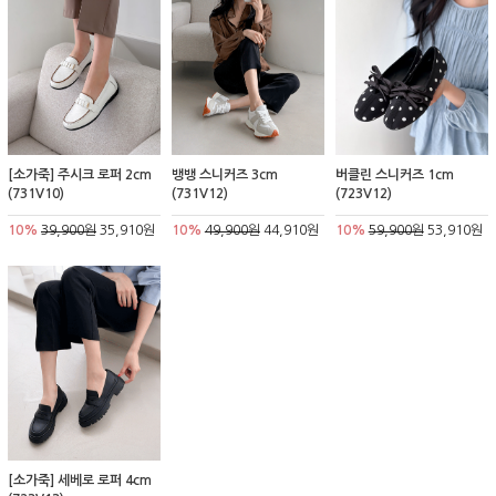
[소가죽] 주시크 로퍼 2cm
뱅뱅 스니커즈 3cm
버클린 스니커즈 1cm
(731V10)
(731V12)
(723V12)
10%
39,900원
35,910원
10%
49,900원
44,910원
10%
59,900원
53,910원
[소가죽] 세베로 로퍼 4cm