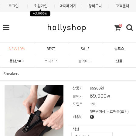
로그인
회원가입
마이페이지
장바구니
고객센터
+3,000원
0
NEW10%
BEST
SALE
펌프스
플랫/로퍼
스니커즈
슬라이드
샌들
Sneakers
상품가
99900원
69,900
할인가
원
포인트
1%
5만원이상 무료배송
(조건)
배송비
색상