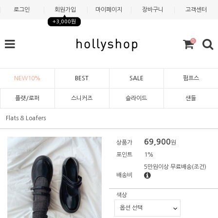
로그인
회원가입
마이페이지
장바구니
고객센터
+3,000원
0
NEW10%
BEST
SALE
펌프스
플랫/로퍼
스니커즈
슬라이드
샌들
Flats & Loafers
69,900
상품가
원
포인트
1%
5만원이상 무료배송
(조건)
배송비
색상