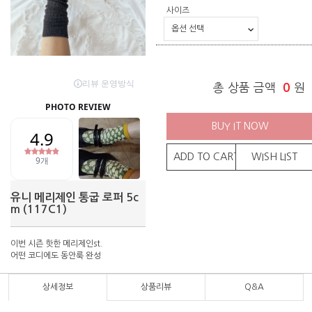
사이즈
총 상품 금액
0
원
BUY IT NOW
ADD TO CART
WISH LIST
유니 메리제인 통굽 로퍼 5c
m (117C1)
이번 시즌 핫한 메리제인st.
어떤 코디에도 동안룩 완성
상세정보
상품리뷰
Q&A