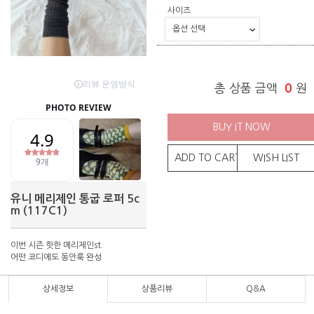
사이즈
총 상품 금액
0
원
BUY IT NOW
ADD TO CART
WISH LIST
유니 메리제인 통굽 로퍼 5c
m (117C1)
이번 시즌 핫한 메리제인st.
어떤 코디에도 동안룩 완성
상세정보
상품리뷰
Q&A