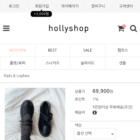
로그인
회원가입
마이페이지
장바구니
고객센터
+3,000원
0
NEW10%
BEST
SALE
펌프스
플랫/로퍼
스니커즈
슬라이드
샌들
Flats & Loafers
69,900
상품가
원
포인트
1%
5만원이상 무료배송
(조건)
배송비
색상