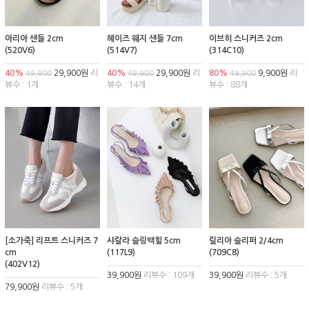
아리아 샌들 2cm
헤이즈 웨지 샌들 7cm
이브히 스니커즈 2cm
(520V6)
(514V7)
(314C10)
40%
29,900원
리
40%
29,900원
리
80%
9,900원
리
49,900
49,900
49,900
뷰수 : 1개
뷰수 : 14개
뷰수 : 88개
[소가죽] 리프트 스니커즈 7
샤랄라 슬링백힐 5cm
릴리아 슬리퍼 2/4cm
cm
(117L9)
(709C8)
(402V12)
39,900원
리뷰수 : 109개
39,900원
리뷰수 : 5개
79,900원
리뷰수 : 5개