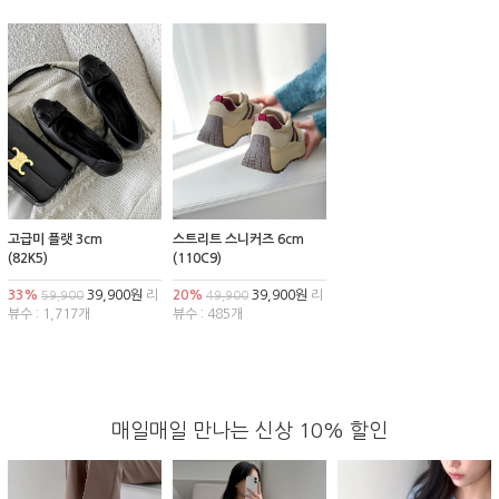
고급미 플랫 3cm
스트리트 스니커즈 6cm
(82K5)
(110C9)
33%
39,900원
리
20%
39,900원
리
59,900
49,900
뷰수 : 1,717개
뷰수 : 485개
매일매일 만나는 신상 10% 할인