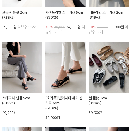
고급적 플랫 2cm
사이드라벨 스니커즈 5cm
더블라인 스니커즈 2cm
(728K3)
(830X5)
(319V3)
29,900원
리뷰수 : 82개
30%
34,900원
리
50%
19,900원
리
49,900
39,900
뷰수 : 203개
뷰수 : 7개
스테파니 샌들 5cm
[소가죽] 벨리시마 웨지 슬
젠 플랫 1cm
(618V1)
리퍼 6cm
(319V5)
(618V6)
49,900원
59,900원
59,900원