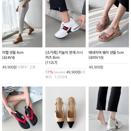
이벨 샌들 6cm
[소가죽] 키높이 천재 스니
베네치아 웨지 샌들 5cm
(424V4)
커즈 8cm
(430V10)
(112L7)
49,900원
리뷰수 : 2개
49,900원
17%
49,900원
리
59,900
뷰수 : 1,370개