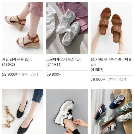
셔링 웨지 샌들 8cm
크로아제 스니커즈 4cm
[소가죽] 우아하게 슬리퍼 6
(426K2)
(211V11)
cm
(419K7)
59,900원
리뷰수 : 26개
69,900원
59,900원
리뷰수 : 45개