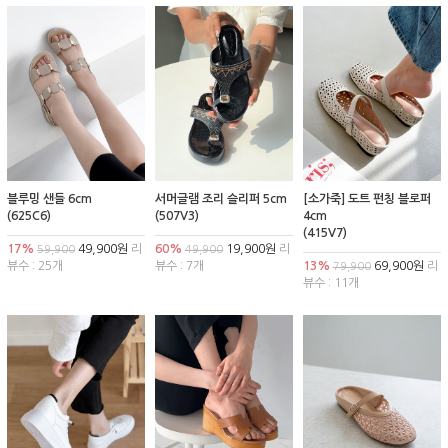
블루밍 샌들 6cm
서머글램 조리 슬리퍼 5cm
[소가죽] 도트 펀칭 블로퍼
(625C6)
(507V3)
4cm
(415V7)
17%
49,900원
리
60%
19,900원
리
59,900
49,900
뷰수 : 25개
뷰수 : 7개
13%
69,900원
리
79,900
뷰수 : 11개