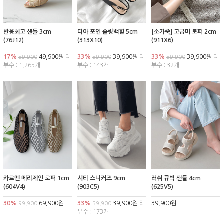
반응최고 샌들 3cm
디아 포인 슬링백힐 5cm
[소가죽] 고급미 로퍼 2cm
(76J12)
(313X10)
(911X6)
17%
49,900원
리
33%
39,900원
리
33%
39,900원
리
59,900
59,900
59,900
뷰수 : 1,265개
뷰수 : 143개
뷰수 : 32개
카르멘 메리제인 로퍼 1cm
시티 스니커즈 9cm
러쉬 큐빅 샌들 4cm
(604V4)
(903C5)
(625V5)
30%
69,900원
33%
39,900원
리
39,900원
99,900
59,900
뷰수 : 173개