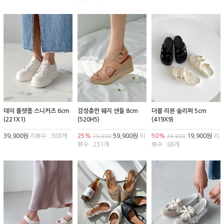
데이 플랫폼 스니커즈 6cm
감성충만 웨지 샌들 8cm
더블 리본 슬리퍼 5cm
(221X1)
(520H5)
(419X9)
39,900원
리뷰수 : 388개
25%
59,900원
리
50%
19,900원
리
79,900
39,900
뷰수 : 231개
뷰수 : 86개