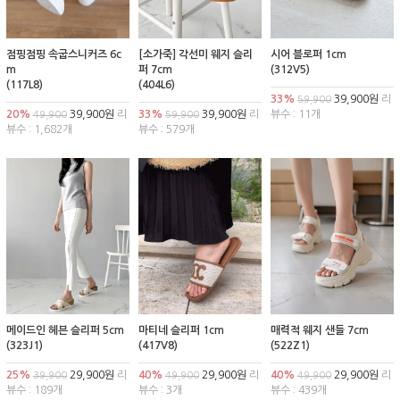
점핑점핑 속굽스니커즈 6c
[소가죽] 각선미 웨지 슬리
시어 블로퍼 1cm
m
퍼 7cm
(312V5)
(117L8)
(404L6)
33%
39,900원
리
59,900
20%
39,900원
리
33%
39,900원
리
뷰수 : 11개
49,900
59,900
뷰수 : 1,682개
뷰수 : 579개
메이드인 헤븐 슬리퍼 5cm
마티네 슬리퍼 1cm
매력적 웨지 샌들 7cm
(323J1)
(417V8)
(522Z1)
25%
29,900원
리
40%
29,900원
리
40%
29,900원
리
39,900
49,900
49,900
뷰수 : 189개
뷰수 : 3개
뷰수 : 439개