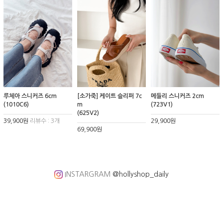
루체아 스니커즈 6cm
[소가죽] 케이트 슬리퍼 7c
메들리 스니커즈 2cm
(1010C6)
m
(723V1)
(625V2)
39,900원
리뷰수 : 3개
29,900원
69,900원
INSTARGRAM
@hollyshop_daily