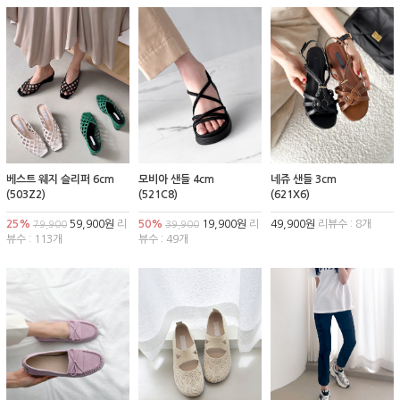
베스트 웨지 슬리퍼 6cm
모비아 샌들 4cm
네쥬 샌들 3cm
(503Z2)
(521C8)
(621X6)
25%
59,900원
리
50%
19,900원
리
49,900원
리뷰수 : 8개
79,900
39,900
뷰수 : 113개
뷰수 : 49개