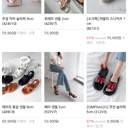
주얼 커브 슬리퍼 9cm
쥬레므 샌들 2cm
[소가죽] 러블리 스니커즈 1
(424V10)
(424V7)
cm
(821X1)
59,900원
리뷰수 : 4개
59,900원
33%
39,900원
리
59,900
뷰수 : 149개
에브리 통굽 샌들 8cm
페미 샌들 5cm
[OMPHALOS] 쿠션 슬리퍼
(409C9)
(507V7)
5cm (312V3)
69,900원
리뷰수 : 8개
59,900원
67%
9,900원
리
29,900
뷰수 : 82개