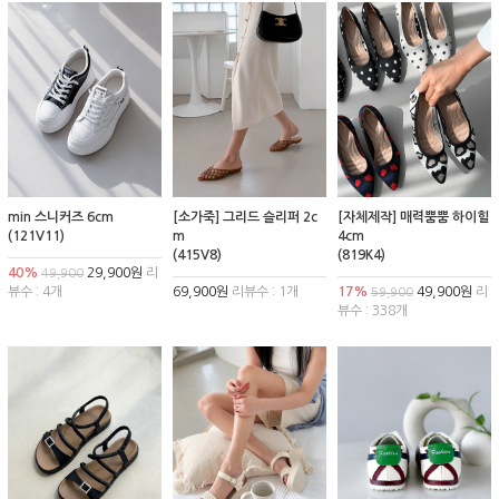
min 스니커즈 6cm
[소가죽] 그리드 슬리퍼 2c
[자체제작] 매력뿜뿜 하이힐
(121V11)
m
4cm
(415V8)
(819K4)
40%
29,900원
리
49,900
뷰수 : 4개
69,900원
리뷰수 : 1개
17%
49,900원
리
59,900
뷰수 : 338개