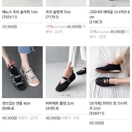
베노스 조리 슬리퍼 1cm
코코 슬링백 7cm
그리너리 에어굽 스니커즈 8
(702V11)
(717X1)
cm
(219C7)
29,900원
17%
49,900원
리
59,900
뷰수 : 26개
17%
49,900원
리
59,900
뷰수 : 18개
센스있는 샌들 4cm
비비에르 플랫 2cm
[소가죽] 브리드 런 스니커
(608L4)
(418C4)
즈 2cm
(326V11)
49,900원
리뷰수 : 23개
49,900원
리뷰수 : 8개
89,900원