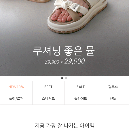
NEW10%
BEST
SALE
펌프스
플랫/로퍼
스니커즈
슬라이드
샌들
지금 가장 잘 나가는 아이템