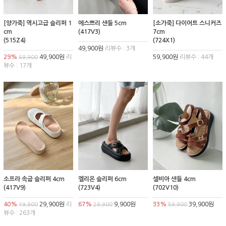
[양가죽] 역시고급 슬리퍼 1
에스쁘리 샌들 5cm
[소가죽] 다이어트 스니커즈
cm
(417V3)
7cm
(515Z4)
(724X1)
49,900원
리뷰수 : 3개
29%
49,900원
리
59,900원
리뷰수 : 44개
69,900
뷰수 : 17개
소프라 속굽 슬리퍼 4cm
엘리온 슬리퍼 6cm
셀비아 샌들 4cm
(417V9)
(723V4)
(702V10)
40%
29,900원
리
67%
9,900원
33%
39,900원
49,900
29,900
59,900
뷰수 : 263개