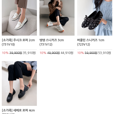
[소가죽] 주시크 로퍼 2cm
뱅뱅 스니커즈 3cm
버클린 스니커즈 1cm
(731V10)
(731V12)
(723V12)
10%
39,900원
35,910원
10%
49,900원
44,910원
10%
59,900원
53,910원
[소가죽] 세베로 로퍼 4cm