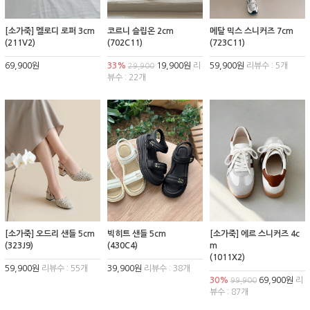
[소가죽] 멜로디 로퍼 3cm
코르니 슬립온 2cm
메탈 믹스 스니커즈 7cm
(211V2)
(702C11)
(723C11)
69,900원
33%
19,900원
리
59,900원
리뷰수 : 5개
29,900
뷰수 : 22개
[소가죽] 오드리 샌들 5cm
빅히트 샌들 5cm
[소가죽] 에르 스니커즈 4c
(323J9)
(430C4)
m
(1011X2)
59,900원
리뷰수 : 55개
39,900원
리뷰수 : 38개
30%
69,900원
리
99,900
뷰수 : 87개