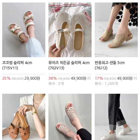
코코썸 슬리퍼 4cm
뮤이즈 히든굽 슬리퍼 4cm
반응최고 샌들 3cm
(715V11)
(702V13)
(76J12)
25%
29,900원
38%
49,900원
리
17%
49,900원
리
39,900
79,900
59,900
뷰수 : 3개
뷰수 : 1,265개