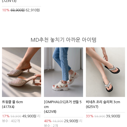
(723V13)
10%
69,900원
62,910원
MD추천 놓치기 아까운 아이템
트윙클 뮬 6cm
[OMPHALOS]조거 샌들 5
비네츠 조리 슬리퍼 3cm
(417X4)
cm
(625V7)
(422V8)
17%
49,900원
리
33%
39,900원
59,900
59,900
뷰수 : 402개
40%
29,900원
리
49,900
뷰수 : 2개