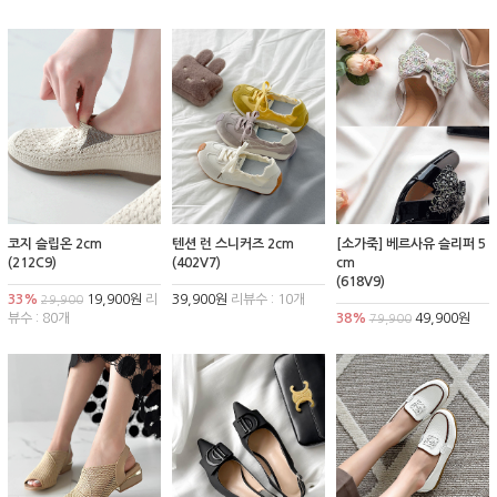
코지 슬립온 2cm
텐션 런 스니커즈 2cm
[소가죽] 베르사유 슬리퍼 5
(212C9)
(402V7)
cm
(618V9)
33%
19,900원
리
39,900원
리뷰수 : 10개
29,900
뷰수 : 80개
38%
49,900원
79,900