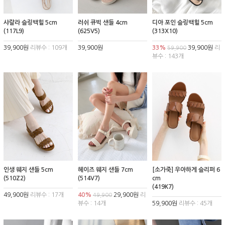
샤랄라 슬링백힐 5cm
러쉬 큐빅 샌들 4cm
디아 포인 슬링백힐 5cm
(117L9)
(625V5)
(313X10)
39,900원
리뷰수 : 109개
39,900원
33%
39,900원
리
59,900
뷰수 : 143개
인생 웨지 샌들 5cm
헤이즈 웨지 샌들 7cm
[소가죽] 우아하게 슬리퍼 6
(510Z2)
(514V7)
cm
(419K7)
49,900원
리뷰수 : 17개
40%
29,900원
리
49,900
뷰수 : 14개
59,900원
리뷰수 : 45개