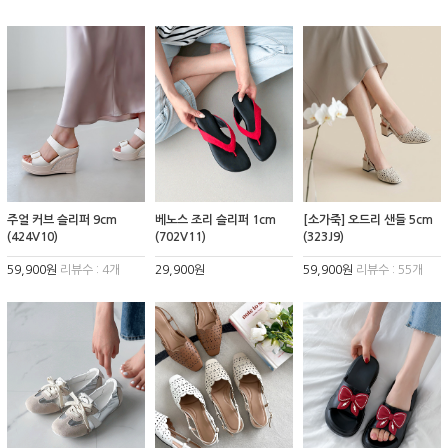
주얼 커브 슬리퍼 9cm
베노스 조리 슬리퍼 1cm
[소가죽] 오드리 샌들 5cm
(424V10)
(702V11)
(323J9)
59,900원
리뷰수 : 4개
29,900원
59,900원
리뷰수 : 55개