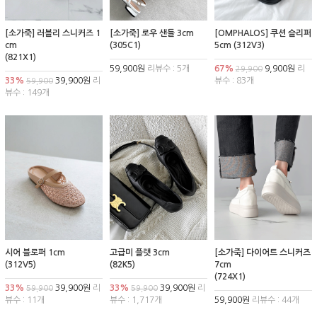
[소가죽] 러블리 스니커즈 1
[소가죽] 로우 샌들 3cm
[OMPHALOS] 쿠션 슬리퍼
cm
(305C1)
5cm (312V3)
(821X1)
59,900원
리뷰수 : 5개
67%
9,900원
리
29,900
33%
39,900원
리
뷰수 : 83개
59,900
뷰수 : 149개
시어 블로퍼 1cm
고급미 플랫 3cm
[소가죽] 다이어트 스니커즈
(312V5)
(82K5)
7cm
(724X1)
33%
39,900원
리
33%
39,900원
리
59,900
59,900
뷰수 : 11개
뷰수 : 1,717개
59,900원
리뷰수 : 44개