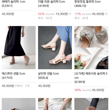
레베카 슬리퍼 1cm
더블 리본 슬리퍼 5cm
펀칭맛집 블로퍼 3cm
(520V1)
(419X9)
(406L10)
49,900원
50%
19,900원
리
17%
49,900원
리
39,900
59,900
뷰수 : 86개
뷰수 : 49개
에스쁘리 샌들 5cm
날씬핏 샌들 5cm
[소가죽] 베르사유 슬리퍼 5
(417V3)
(603L4)
cm
(618V9)
49,900원
리뷰수 : 3개
49,900원
38%
49,900원
79,900