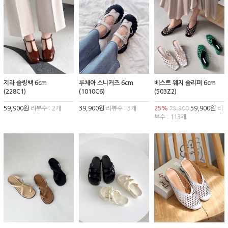
지라 슬링백 6cm
루체아 스니커즈 6cm
베스트 웨지 슬리퍼 6cm
(228C1)
(1010C6)
(503Z2)
59,900원
리뷰수 : 2개
39,900원
리뷰수 : 3개
25%
59,900원
리
79,900
뷰수 : 113개