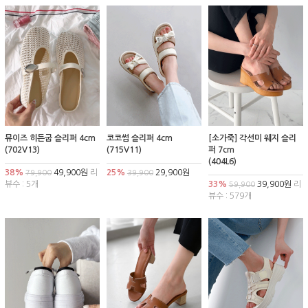
뮤이즈 히든굽 슬리퍼 4cm
코코썸 슬리퍼 4cm
[소가죽] 각선미 웨지 슬리
(702V13)
(715V11)
퍼 7cm
(404L6)
38%
49,900원
리
25%
29,900원
79,900
39,900
뷰수 : 5개
33%
39,900원
리
59,900
뷰수 : 579개