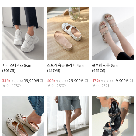
시티 스니커즈 9cm
소프라 속굽 슬리퍼 4cm
블루밍 샌들 6cm
(903C5)
(417V9)
(625C6)
33%
39,900원
리
40%
29,900원
리
17%
49,900원
리
59,900
49,900
59,900
뷰수 : 173개
뷰수 : 269개
뷰수 : 25개