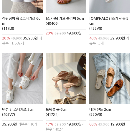
점핑점핑 속굽스니커즈 6c
[소가죽] 카모 슬리퍼 5cm
[OMPHALOS]조거 샌들 5
m
(404C6)
cm
(117L8)
(422V8)
29%
49,900원
69,900
20%
39,900원
리
40%
29,900원
리
49,900
49,900
뷰수 : 1,682개
뷰수 : 3개
텐션 런 스니커즈 2cm
트윙클 뮬 6cm
네아 샌들 2cm
(402V7)
(417X4)
(520V9)
39,900원
리뷰수 : 10개
17%
49,900원
리
60%
19,900원
59,900
49,900
뷰수 : 402개