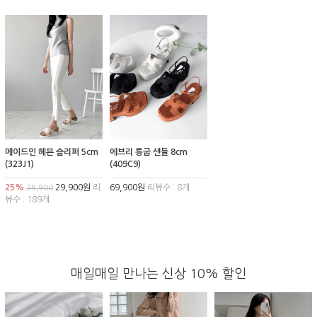
메이드인 헤븐 슬리퍼 5cm
에브리 통굽 샌들 8cm
(323J1)
(409C9)
25%
29,900원
리
69,900원
리뷰수 : 8개
39,900
뷰수 : 189개
매일매일 만나는 신상 10% 할인