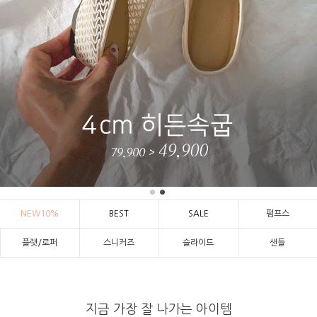
NEW10%
BEST
SALE
펌프스
플랫/로퍼
스니커즈
슬라이드
샌들
지금 가장 잘 나가는 아이템