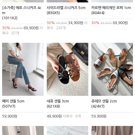
[소가죽] 에르 스니커즈 4c
사이드라벨 스니커즈 5cm
카르멘 메리제인 로퍼 1cm
m
(830X5)
(604V4)
(1011X2)
30%
34,900원
리
30%
69,900원
49,900
99,900
30%
69,900원
리
뷰수 : 203개
99,900
뷰수 : 87개
페미 샌들 5cm
네쥬 샌들 3cm
쥬레므 샌들 2cm
(507V7)
(621X6)
(424V7)
59,900원
49,900원
리뷰수 : 8개
59,900원