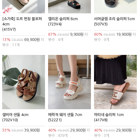
[소가죽] 도트 펀칭 블로퍼
엘리온 슬리퍼 6cm
서머글램 조리 슬리퍼 5cm
4cm
(723V4)
(507V3)
(415V7)
67%
9,900원
리
60%
19,900원
리
29,900
49,900
13%
69,900원
리
뷰수 : 4개
뷰수 : 9개
79,900
뷰수 : 11개
셀비아 샌들 4cm
매력적 웨지 샌들 7cm
마티네 슬리퍼 1cm
(702V10)
(522Z1)
(417V8)
33%
39,900원
40%
29,900원
리
40%
29,900원
리
59,900
49,900
49,900
뷰수 : 439개
뷰수 : 3개