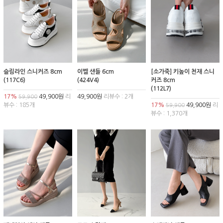
슬림라인 스니커즈 8cm
이벨 샌들 6cm
[소가죽] 키높이 천재 스니
(117C6)
(424V4)
커즈 8cm
(112L7)
17%
49,900원
리
49,900원
리뷰수 : 2개
59,900
뷰수 : 185개
17%
49,900원
리
59,900
뷰수 : 1,370개