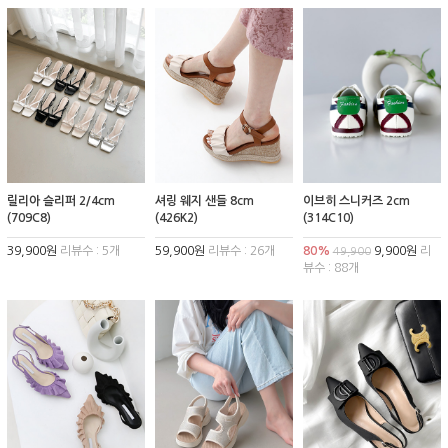
릴리아 슬리퍼 2/4cm
셔링 웨지 샌들 8cm
이브히 스니커즈 2cm
(709C8)
(426K2)
(314C10)
39,900원
리뷰수 : 5개
59,900원
리뷰수 : 26개
80%
9,900원
리
49,900
뷰수 : 88개