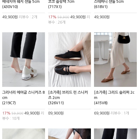
베네치아 웨지 샌들 5cm
코코 슬링백 7cm
스테파니 샌들 5cm
(430V10)
(717X1)
(618V1)
49,900원
리뷰수 : 2개
17%
49,900원
리
49,900원
59,900
뷰수 : 26개
그리너리 에어굽 스니커즈 8
[소가죽] 브리드 런 스니커
[소가죽] 그리드 슬리퍼 2c
cm
즈 2cm
m
(219C7)
(326V11)
(415V8)
17%
49,900원
리
89,900원
69,900원
리뷰수 : 1개
59,900
뷰수 : 18개