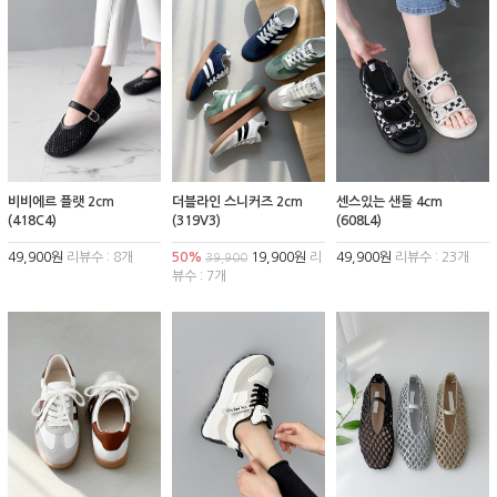
비비에르 플랫 2cm
더블라인 스니커즈 2cm
센스있는 샌들 4cm
(418C4)
(319V3)
(608L4)
49,900원
리뷰수 : 8개
50%
19,900원
리
49,900원
리뷰수 : 23개
39,900
뷰수 : 7개