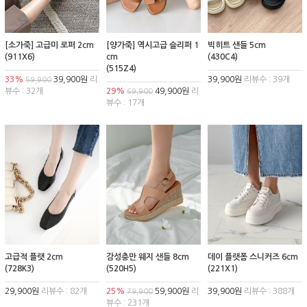
[소가죽] 고급미 로퍼 2cm
[양가죽] 역시고급 슬리퍼 1
빅히트 샌들 5cm
(911X6)
cm
(430C4)
(515Z4)
33%
39,900원
리
39,900원
리뷰수 : 39개
59,900
뷰수 : 32개
29%
49,900원
리
69,900
뷰수 : 17개
고급적 플랫 2cm
감성충만 웨지 샌들 8cm
데이 플랫폼 스니커즈 6cm
(728K3)
(520H5)
(221X1)
29,900원
리뷰수 : 82개
25%
59,900원
리
39,900원
리뷰수 : 388개
79,900
뷰수 : 231개