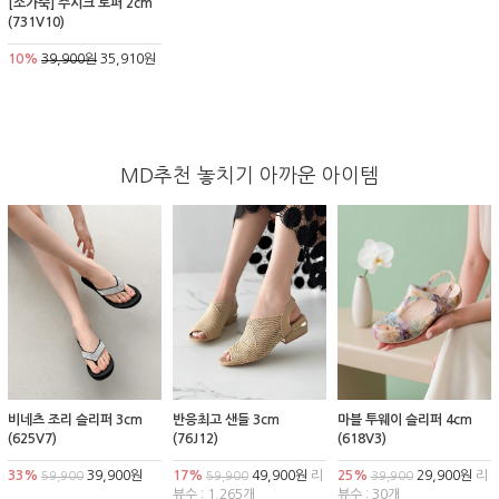
[소가죽] 주시크 로퍼 2cm
(731V10)
10%
39,900원
35,910원
MD추천 놓치기 아까운 아이템
비네츠 조리 슬리퍼 3cm
반응최고 샌들 3cm
마블 투웨이 슬리퍼 4cm
(625V7)
(76J12)
(618V3)
33%
39,900원
17%
49,900원
리
25%
29,900원
리
59,900
59,900
39,900
뷰수 : 1,265개
뷰수 : 30개