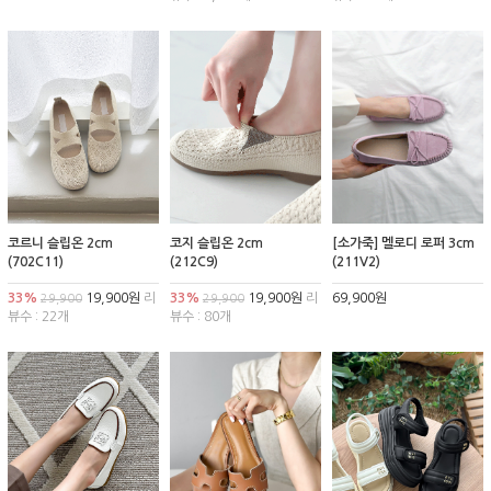
코르니 슬립온 2cm
코지 슬립온 2cm
[소가죽] 멜로디 로퍼 3cm
(702C11)
(212C9)
(211V2)
33%
19,900원
리
33%
19,900원
리
69,900원
29,900
29,900
뷰수 : 22개
뷰수 : 80개