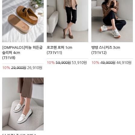
[OMPHALOS]미농 히든굽
로코헨 로퍼 1cm
뱅뱅 스니커즈 3cm
슬리퍼 4cm
(731V11)
(731V12)
(731V8)
10%
59,900원
53,910원
10%
49,900원
44,910원
10%
29,900원
26,910원