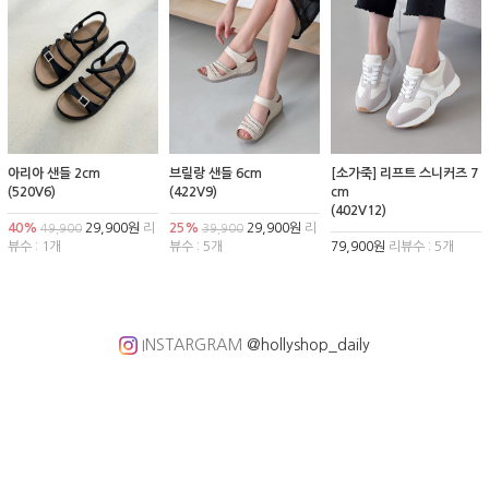
아리아 샌들 2cm
브릴랑 샌들 6cm
[소가죽] 리프트 스니커즈 7
(520V6)
(422V9)
cm
(402V12)
40%
29,900원
리
25%
29,900원
리
49,900
39,900
뷰수 : 1개
뷰수 : 5개
79,900원
리뷰수 : 5개
INSTARGRAM
@hollyshop_daily