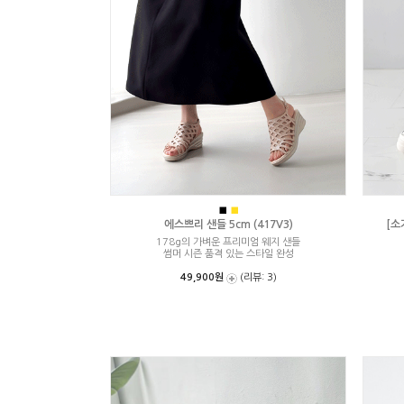
■
■
에스쁘리 샌들 5cm (417V3)
[소
178g의 가벼운 프리미엄 웨지 샌들
썸머 시즌 품격 있는 스타일 완성
49,900원
(리뷰: 3)