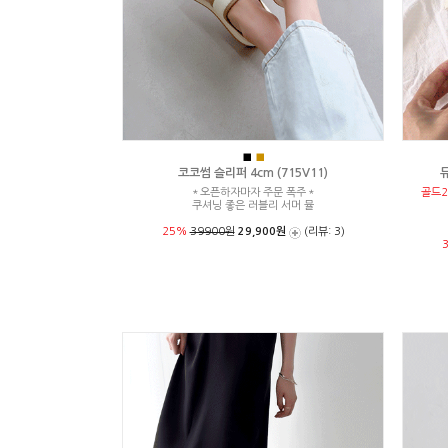
■
■
코코썸 슬리퍼 4cm (715V11)
뮤
＊오픈하자마자 주문 폭주＊
골드2
쿠셔닝 좋은 러블리 서머 뮬
25%
39900원
29,900원
(리뷰: 3)