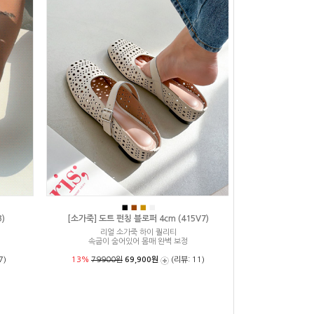
■
■
■
■
)
[소가죽] 도트 펀칭 블로퍼 4cm (415V7)
리얼 소가죽 하이 퀄리티
속굽이 숨어있어 몸매 완벽 보정
7)
13%
79900원
69,900원
(리뷰: 11)