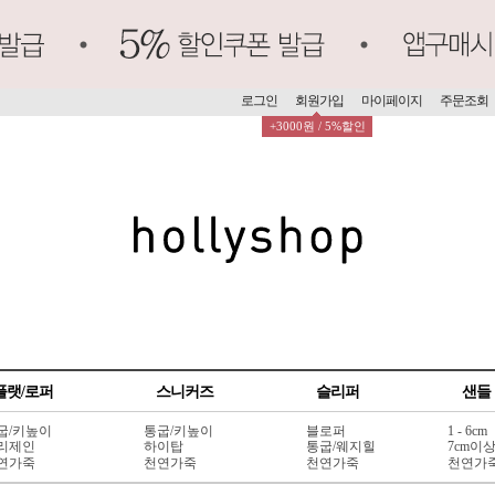
로그인
회원가입
마이페이지
주문조회
+3000원 / 5%할인
플랫/로퍼
스니커즈
슬리퍼
샌들
굽/키높이
통굽/키높이
블로퍼
1 - 6cm
리제인
하이탑
통굽/웨지힐
7cm이
연가죽
천연가죽
천연가죽
천연가