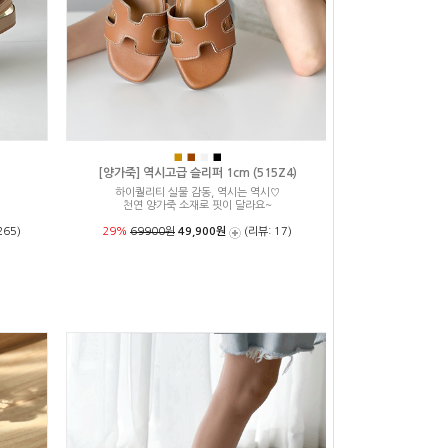
■
■
■
■
[양가죽] 역시고급 슬리퍼 1cm (515Z4)
하이퀄리티 실물 감동, 역시는 역시♡
천연 양가죽 소재로 핏이 달라요~
265)
29%
69900원
49,900원
(리뷰: 17)