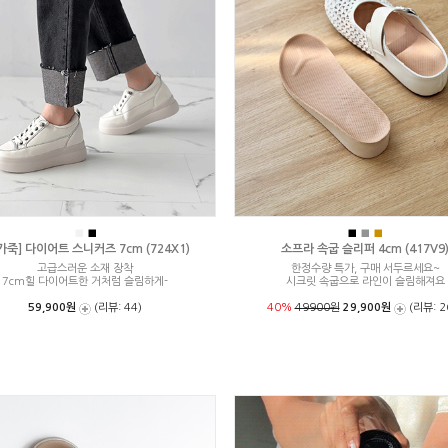
■
■
■
■
■
가죽] 다이어트 스니커즈 7cm (724X1)
소프라 속굽 슬리퍼 4cm (417V9
고급스러운 소재 장착
한정수량 특가, 구매 서두르세요~
7cm힐 다이어트한 거처럼 슬림하게-
시크릿 속굽으로 라인이 슬림해져요
59,900원
(리뷰: 44)
40%
49900원
29,900원
(리뷰: 2