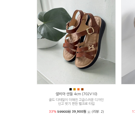
■
■
■
■
셀비아 샌들 4cm (702V10)
골드 디테일이 더해진 고급스러운 디자인
신고 벗기 편한 벨크로 타입
33%
59900원
39,900원
(리뷰: 2)
1