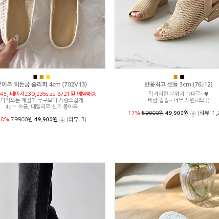
■
■
■
■
■
이즈 히든굽 슬리퍼 4cm (702V13)
반응최고 샌들 3cm (76J12)
45, 베이지230,235size 8/21일 예약배송
럭셔리한 분위기 그대로~♥
다가오는 계절에 누구보다 사랑스럽게
바람 솔솔~ 너무 시원해요:))
4cm 속굽, 데일리로 신기 좋아요
17%
59900원
49,900원
(리뷰: 1,
38%
79900원
49,900원
(리뷰: 3)