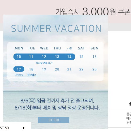
SPECIAL
펌프스
신상 10%
3 - 6cm
통
BEST 50
7cm 이상
메
SALE
천연가죽
천
오늘 하루 보지않기
닫기