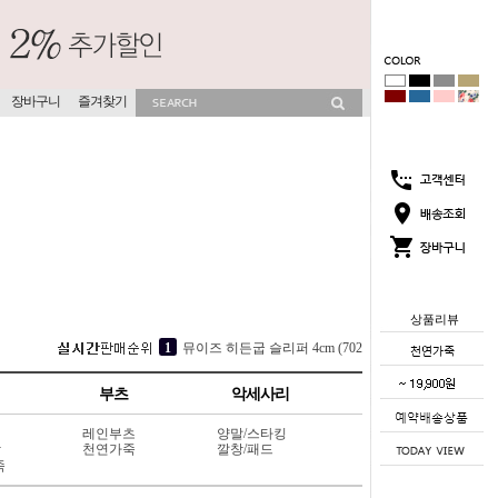
장바구니
즐겨찾기
상품리뷰
3
소프라 속굽 슬리퍼 4cm (417V9)
4
[소가죽] 각선미 웨지 슬리퍼 7cm (404L6)
부츠
악세사리
5
서머글램 조리 슬리퍼 5cm (507V3)
레인부츠
양말/스타킹
1
뮤이즈 히든굽 슬리퍼 4cm (702V13)
상
천연가죽
깔창/패드
죽
2
코코썸 슬리퍼 4cm (715V11)