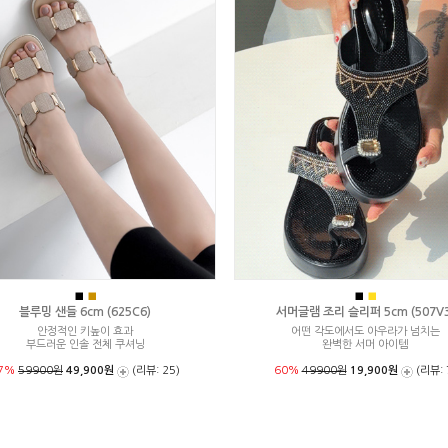
■
■
■
■
블루밍 샌들 6cm (625C6)
서머글램 조리 슬리퍼 5cm (507V3
안정적인 키높이 효과
어떤 각도에서도 아우라가 넘치는
부드러운 인솔 전체 쿠셔닝
완벽한 서머 아이템
7%
59900원
49,900원
(리뷰: 25)
60%
49900원
19,900원
(리뷰: 