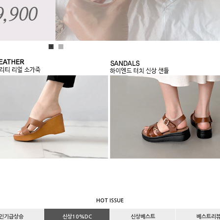
1
2
HOT ISSUE
인기급상승
신상10%DC
신상베스트
베스트리