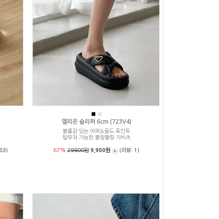
■
■
)
엘리온 슬리퍼 6cm (723V4)
볼륨감 있는 어퍼&골드 포인트
탈부착 가능한 블링블링 지비츠
63)
67%
29900원
9,900원
(리뷰: 1)