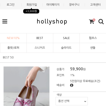
로그인
회원가입
마이페이지
장바구니
고객센터
+3,000원
0
NEW10%
BEST
SALE
펌프스
플랫/로퍼
스니커즈
슬라이드
샌들
BEST 50
59,900
상품가
원
포인트
1%
5만원이상 무료배송
(조건)
배송비
색상