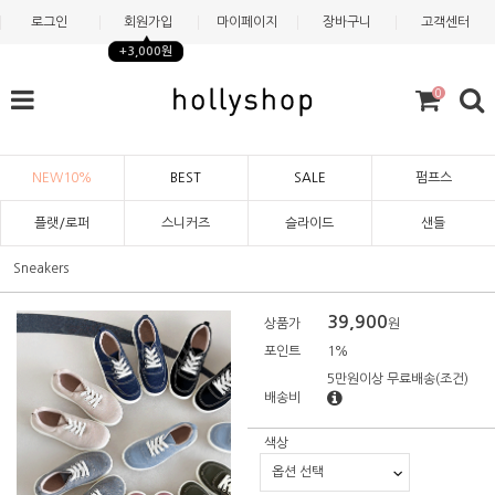
로그인
회원가입
마이페이지
장바구니
고객센터
+3,000원
0
NEW10%
BEST
SALE
펌프스
플랫/로퍼
스니커즈
슬라이드
샌들
Sneakers
39,900
상품가
원
포인트
1%
5만원이상 무료배송
(조건)
배송비
색상