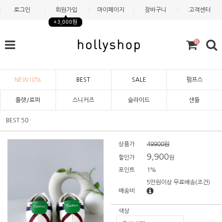
로그인
회원가입
마이페이지
장바구니
고객센터
+3,000원
0
NEW10%
BEST
SALE
펌프스
플랫/로퍼
스니커즈
슬라이드
샌들
BEST 50
상품가
49900원
9,900
할인가
원
포인트
1%
5만원이상 무료배송
(조건)
배송비
색상