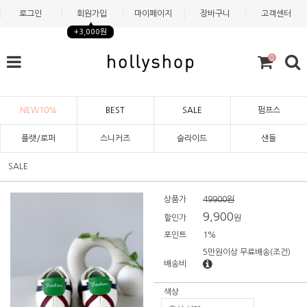
로그인
회원가입
마이페이지
장바구니
고객센터
+3,000원
0
NEW10%
BEST
SALE
펌프스
플랫/로퍼
스니커즈
슬라이드
샌들
SALE
상품가
49900원
9,900
할인가
원
포인트
1%
5만원이상 무료배송
(조건)
배송비
색상