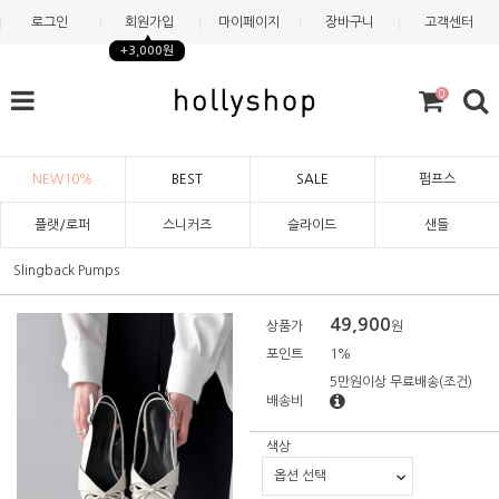
로그인
회원가입
마이페이지
장바구니
고객센터
+3,000원
0
NEW10%
BEST
SALE
펌프스
플랫/로퍼
스니커즈
슬라이드
샌들
Slingback Pumps
49,900
상품가
원
포인트
1%
5만원이상 무료배송
(조건)
배송비
색상