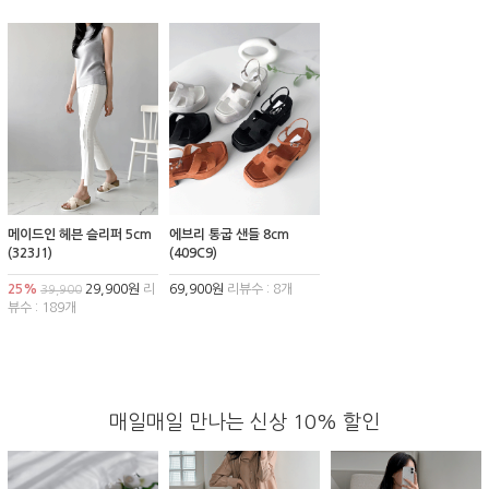
메이드인 헤븐 슬리퍼 5cm
에브리 통굽 샌들 8cm
(323J1)
(409C9)
25%
29,900원
리
69,900원
리뷰수 : 8개
39,900
뷰수 : 189개
매일매일 만나는 신상 10% 할인