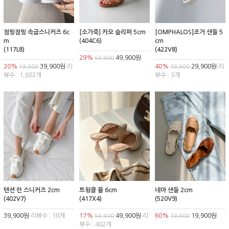
점핑점핑 속굽스니커즈 6c
[소가죽] 카모 슬리퍼 5cm
[OMPHALOS]조거 샌들 5
m
(404C6)
cm
(117L8)
(422V8)
29%
49,900원
69,900
20%
39,900원
리
40%
29,900원
리
49,900
49,900
뷰수 : 1,682개
뷰수 : 3개
텐션 런 스니커즈 2cm
트윙클 뮬 6cm
네아 샌들 2cm
(402V7)
(417X4)
(520V9)
39,900원
리뷰수 : 10개
17%
49,900원
리
60%
19,900원
59,900
49,900
뷰수 : 402개