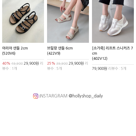
아리아 샌들 2cm
브릴랑 샌들 6cm
[소가죽] 리프트 스니커즈 7
(520V6)
(422V9)
cm
(402V12)
40%
29,900원
리
25%
29,900원
리
49,900
39,900
뷰수 : 1개
뷰수 : 5개
79,900원
리뷰수 : 5개
INSTARGRAM
@hollyshop_daily