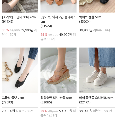
[소가죽] 고급미 로퍼 2cm
[양가죽] 역시고급 슬리퍼 1
빅히트 샌들 5cm
(911X6)
cm
(430C4)
(515Z4)
33%
39,900원
리
39,900원
리뷰수 : 39개
59,900
뷰수 : 32개
29%
49,900원
리
69,900
뷰수 : 17개
고급적 플랫 2cm
감성충만 웨지 샌들 8cm
데이 플랫폼 스니커즈 6cm
(728K3)
(520H5)
(221X1)
29,900원
리뷰수 : 82개
25%
59,900원
리
39,900원
리뷰수 : 388개
79,900
뷰수 : 231개