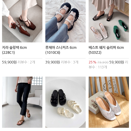
지라 슬링백 6cm
루체아 스니커즈 6cm
베스트 웨지 슬리퍼 6cm
(228C1)
(1010C6)
(503Z2)
59,900원
리뷰수 : 2개
39,900원
리뷰수 : 3개
25%
59,900원
리
79,900
뷰수 : 113개