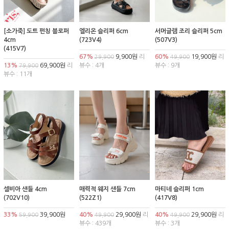
[소가죽] 도트 펀칭 블로퍼
엘리온 슬리퍼 6cm
서머글램 조리 슬리퍼 5cm
4cm
(723V4)
(507V3)
(415V7)
67%
9,900원
리
60%
19,900원
리
29,900
49,900
13%
69,900원
리
뷰수 : 4개
뷰수 : 9개
79,900
뷰수 : 11개
셀비아 샌들 4cm
매력적 웨지 샌들 7cm
마티네 슬리퍼 1cm
(702V10)
(522Z1)
(417V8)
33%
39,900원
40%
29,900원
리
40%
29,900원
리
59,900
49,900
49,900
뷰수 : 439개
뷰수 : 3개