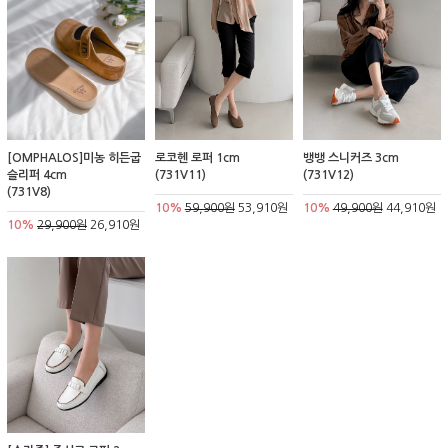
[OMPHALOS]미농 히든굽
로코헨 로퍼 1cm
뱅뱅 스니커즈 3cm
슬리퍼 4cm
(731V11)
(731V12)
(731V8)
10%
59,900원
53,910원
10%
49,900원
44,910원
10%
29,900원
26,910원