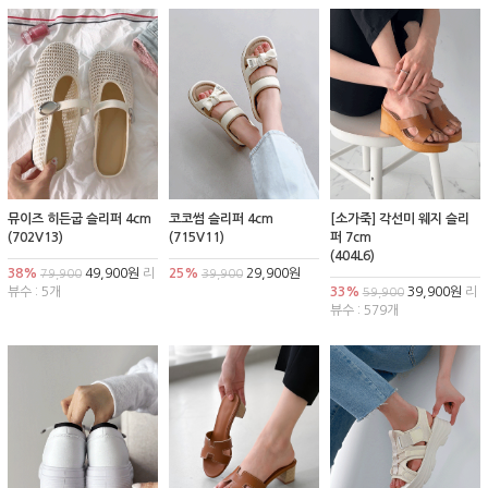
뮤이즈 히든굽 슬리퍼 4cm
코코썸 슬리퍼 4cm
[소가죽] 각선미 웨지 슬리
(702V13)
(715V11)
퍼 7cm
(404L6)
38%
49,900원
리
25%
29,900원
79,900
39,900
뷰수 : 5개
33%
39,900원
리
59,900
뷰수 : 579개