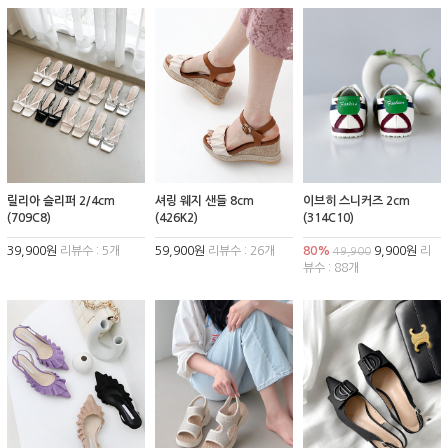
릴리아 슬리퍼 2/4cm
셔링 웨지 샌들 8cm
이브히 스니커즈 2cm
(709C8)
(426K2)
(314C10)
39,900원
리뷰수 : 5개
59,900원
리뷰수 : 26개
80%
9,900원
리
49,900
뷰수 : 88개