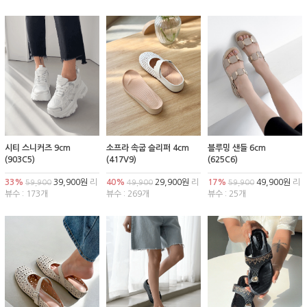
시티 스니커즈 9cm
소프라 속굽 슬리퍼 4cm
블루밍 샌들 6cm
(903C5)
(417V9)
(625C6)
33%
39,900원
리
40%
29,900원
리
17%
49,900원
리
59,900
49,900
59,900
뷰수 : 173개
뷰수 : 269개
뷰수 : 25개