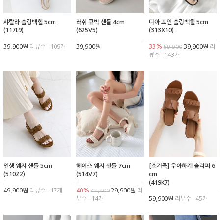
샤랄라 슬링백힐 5cm
러쉬 큐빅 샌들 4cm
디아 포인 슬링백힐 5cm
(117L9)
(625V5)
(313X10)
39,900원
리뷰수 : 109개
39,900원
33%
39,900원
리
59,900
뷰수 : 143개
인생 웨지 샌들 5cm
헤이즈 웨지 샌들 7cm
[소가죽] 우아하게 슬리퍼 6
(510Z2)
(514V7)
cm
(419K7)
49,900원
리뷰수 : 17개
40%
29,900원
리
49,900
뷰수 : 14개
59,900원
리뷰수 : 45개