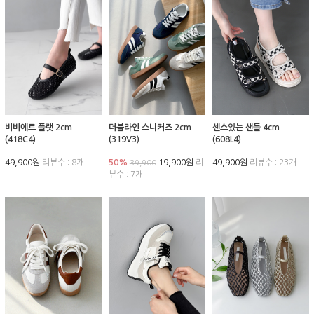
비비에르 플랫 2cm
더블라인 스니커즈 2cm
센스있는 샌들 4cm
(418C4)
(319V3)
(608L4)
49,900원
리뷰수 : 8개
50%
19,900원
리
49,900원
리뷰수 : 23개
39,900
뷰수 : 7개