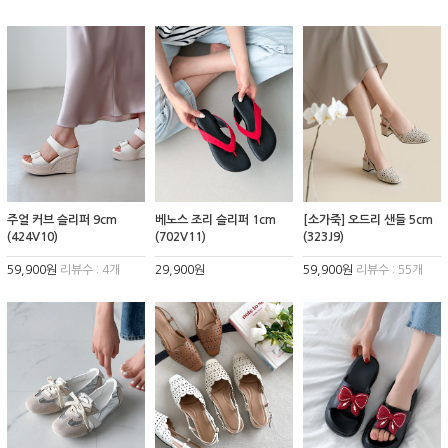
주얼 커브 슬리퍼 9cm
베노스 조리 슬리퍼 1cm
[소가죽] 오드리 샌들 5cm
(424V10)
(702V11)
(323J9)
59,900원
리뷰수 : 4개
29,900원
59,900원
리뷰수 : 55개