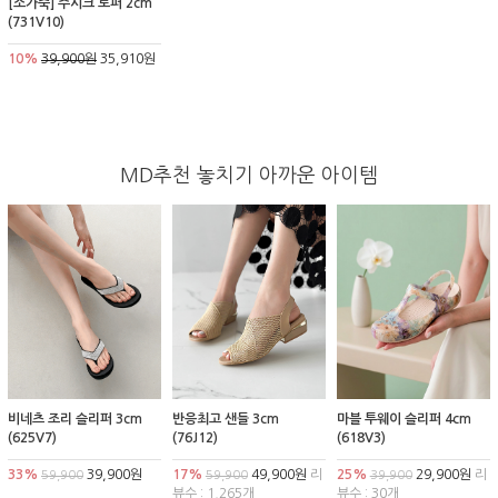
[소가죽] 주시크 로퍼 2cm
(731V10)
10%
39,900원
35,910원
MD추천 놓치기 아까운 아이템
비네츠 조리 슬리퍼 3cm
반응최고 샌들 3cm
마블 투웨이 슬리퍼 4cm
(625V7)
(76J12)
(618V3)
33%
39,900원
17%
49,900원
리
25%
29,900원
리
59,900
59,900
39,900
뷰수 : 1,265개
뷰수 : 30개