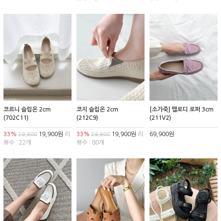
코르니 슬립온 2cm
코지 슬립온 2cm
[소가죽] 멜로디 로퍼 3cm
(702C11)
(212C9)
(211V2)
33%
19,900원
리
33%
19,900원
리
69,900원
29,900
29,900
뷰수 : 22개
뷰수 : 80개