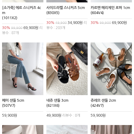
[소가죽] 에르 스니커즈 4c
사이드라벨 스니커즈 5cm
카르멘 메리제인 로퍼 1cm
m
(830X5)
(604V4)
(1011X2)
30%
34,900원
리
30%
69,900원
49,900
99,900
30%
69,900원
리
뷰수 : 203개
99,900
뷰수 : 87개
페미 샌들 5cm
네쥬 샌들 3cm
쥬레므 샌들 2cm
(507V7)
(621X6)
(424V7)
59,900원
49,900원
리뷰수 : 8개
59,900원