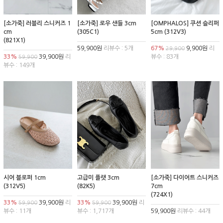
[소가죽] 러블리 스니커즈 1
[소가죽] 로우 샌들 3cm
[OMPHALOS] 쿠션 슬리퍼
cm
(305C1)
5cm (312V3)
(821X1)
59,900원
리뷰수 : 5개
67%
9,900원
리
29,900
33%
39,900원
리
뷰수 : 83개
59,900
뷰수 : 149개
시어 블로퍼 1cm
고급미 플랫 3cm
[소가죽] 다이어트 스니커즈
(312V5)
(82K5)
7cm
(724X1)
33%
39,900원
리
33%
39,900원
리
59,900
59,900
뷰수 : 11개
뷰수 : 1,717개
59,900원
리뷰수 : 44개