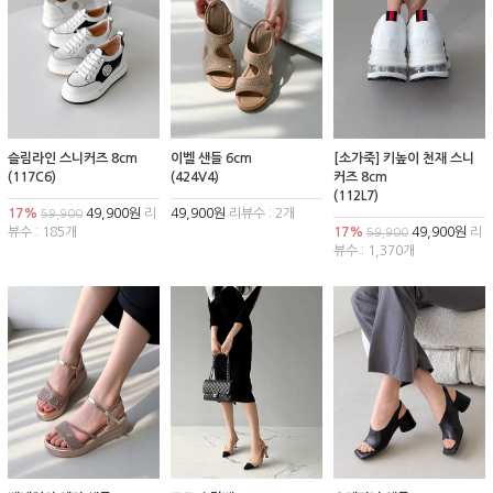
슬림라인 스니커즈 8cm
이벨 샌들 6cm
[소가죽] 키높이 천재 스니
(117C6)
(424V4)
커즈 8cm
(112L7)
17%
49,900원
리
49,900원
리뷰수 : 2개
59,900
뷰수 : 185개
17%
49,900원
리
59,900
뷰수 : 1,370개