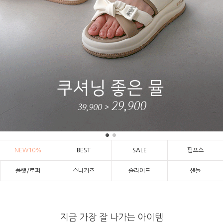
NEW10%
BEST
SALE
펌프스
플랫/로퍼
스니커즈
슬라이드
샌들
지금 가장 잘 나가는 아이템