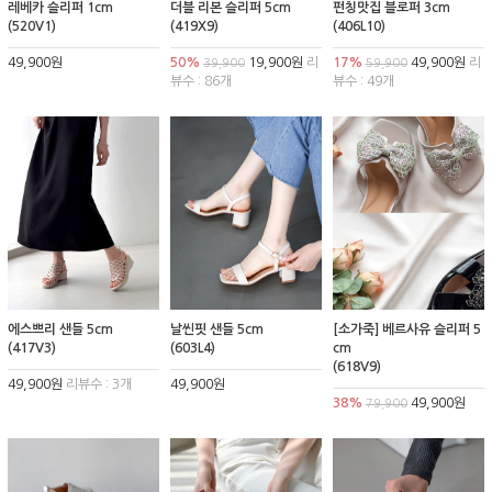
레베카 슬리퍼 1cm
더블 리본 슬리퍼 5cm
펀칭맛집 블로퍼 3cm
(520V1)
(419X9)
(406L10)
49,900원
50%
19,900원
리
17%
49,900원
리
39,900
59,900
뷰수 : 86개
뷰수 : 49개
에스쁘리 샌들 5cm
날씬핏 샌들 5cm
[소가죽] 베르사유 슬리퍼 5
(417V3)
(603L4)
cm
(618V9)
49,900원
리뷰수 : 3개
49,900원
38%
49,900원
79,900