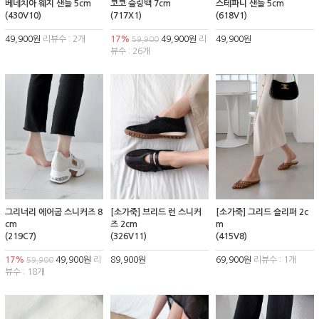
베네치아 웨지 샌들 5cm
코코 슬링백 7cm
스테파니 샌들 5cm
(430V10)
(717X1)
(618V1)
49,900원
리뷰수 : 2개
17%
49,900원
리
49,900원
59,900
뷰수 : 26개
그리너리 에어굽 스니커즈 8
[소가죽] 브리드 런 스니커
[소가죽] 그리드 슬리퍼 2c
cm
즈 2cm
m
(219C7)
(326V11)
(415V8)
17%
49,900원
리
89,900원
69,900원
리뷰수 : 1개
59,900
뷰수 : 18개