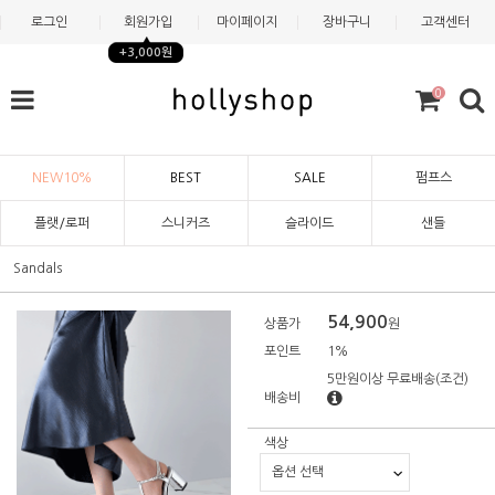
로그인
회원가입
마이페이지
장바구니
고객센터
+3,000원
0
NEW10%
BEST
SALE
펌프스
플랫/로퍼
스니커즈
슬라이드
샌들
Sandals
54,900
상품가
원
포인트
1%
5만원이상 무료배송
(조건)
배송비
색상