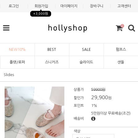
로그인
회원가입
마이페이지
장바구니
고객센터
+3,000원
0
NEW10%
BEST
SALE
펌프스
플랫/로퍼
스니커즈
슬라이드
샌들
Slides
상품가
59900원
29,900
할인가
원
포인트
1%
5만원이상 무료배송
(조건)
배송비
색상