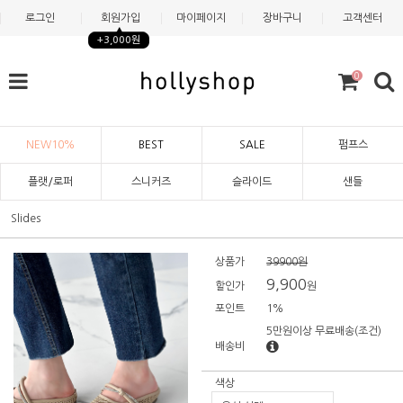
로그인
회원가입
마이페이지
장바구니
고객센터
+3,000원
0
NEW10%
BEST
SALE
펌프스
플랫/로퍼
스니커즈
슬라이드
샌들
Slides
상품가
39900원
9,900
할인가
원
포인트
1%
5만원이상 무료배송
(조건)
배송비
색상