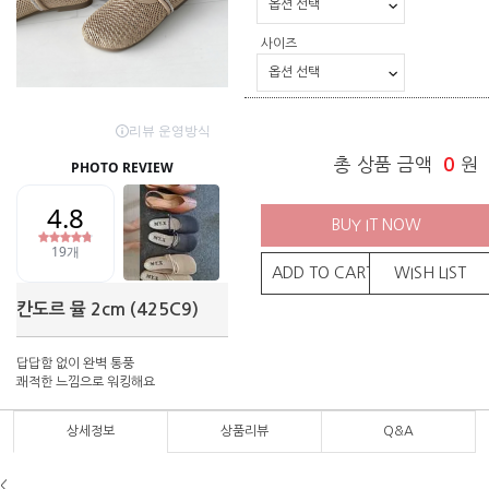
사이즈
총 상품 금액
0
원
BUY IT NOW
ADD TO CART
WISH LIST
칸도르 뮬 2cm (425C9)
답답함 없이 완벽 통풍
쾌적한 느낌으로 워킹해요
상세정보
상품리뷰
Q&A
<