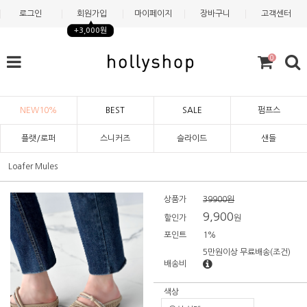
로그인
회원가입
마이페이지
장바구니
고객센터
+3,000원
0
NEW10%
BEST
SALE
펌프스
플랫/로퍼
스니커즈
슬라이드
샌들
Loafer Mules
상품가
39900원
9,900
할인가
원
포인트
1%
5만원이상 무료배송
(조건)
배송비
색상