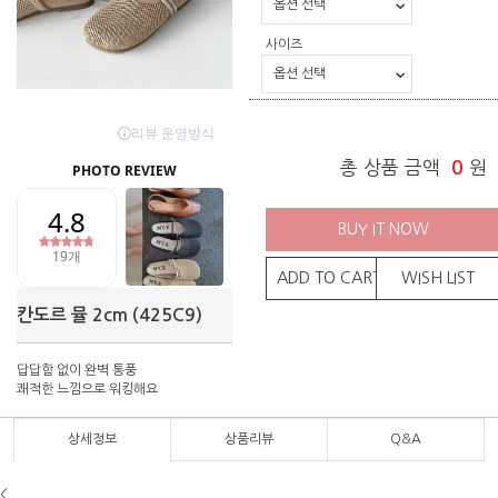
사이즈
총 상품 금액
0
원
BUY IT NOW
ADD TO CART
WISH LIST
칸도르 뮬 2cm (425C9)
답답함 없이 완벽 통풍
쾌적한 느낌으로 워킹해요
상세정보
상품리뷰
Q&A
<