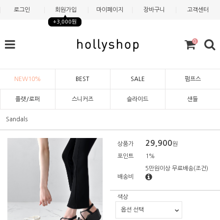
로그인
회원가입
마이페이지
장바구니
고객센터
+3,000원
0
NEW10%
BEST
SALE
펌프스
플랫/로퍼
스니커즈
슬라이드
샌들
Sandals
29,900
상품가
원
포인트
1%
5만원이상 무료배송
(조건)
배송비
색상