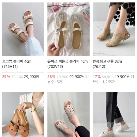
코코썸 슬리퍼 4cm
뮤이즈 히든굽 슬리퍼 4cm
반응최고 샌들 3cm
(715V11)
(702V13)
(76J12)
25%
29,900원
38%
49,900원
리
17%
49,900원
리
39,900
79,900
59,900
뷰수 : 3개
뷰수 : 1,265개