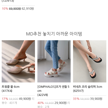
(723V13)
10%
69,900원
62,910원
MD추천 놓치기 아까운 아이템
트윙클 뮬 6cm
[OMPHALOS]조거 샌들 5
비네츠 조리 슬리퍼 3cm
(417X4)
cm
(625V7)
(422V8)
17%
49,900원
리
33%
39,900원
59,900
59,900
뷰수 : 401개
40%
29,900원
리
49,900
뷰수 : 2개