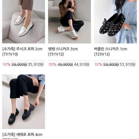
[소가죽] 주시크 로퍼 2cm
뱅뱅 스니커즈 3cm
버클린 스니커즈 1cm
(731V10)
(731V12)
(723V12)
10%
39,900원
35,910원
10%
49,900원
44,910원
10%
59,900원
53,910원
[소가죽] 세베로 로퍼 4cm