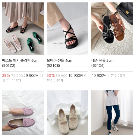
베스트 웨지 슬리퍼 6cm
모비아 샌들 4cm
네쥬 샌들 3cm
(503Z2)
(521C8)
(621X6)
25%
59,900원
리
50%
19,900원
리
49,900원
리뷰수 : 8개
79,900
39,900
뷰수 : 113개
뷰수 : 49개