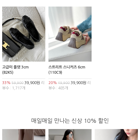
고급미 플랫 3cm
스트리트 스니커즈 6cm
(82K5)
(110C9)
33%
39,900원
리
20%
39,900원
리
59,900
49,900
뷰수 : 1,717개
뷰수 : 485개
매일매일 만나는 신상 10% 할인