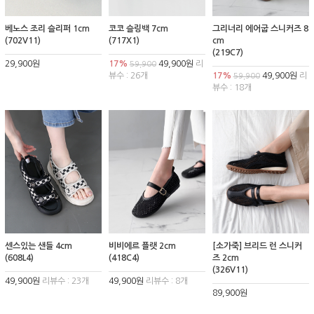
베노스 조리 슬리퍼 1cm
코코 슬링백 7cm
그리너리 에어굽 스니커즈 8
(702V11)
(717X1)
cm
(219C7)
29,900원
17%
49,900원
리
59,900
뷰수 : 26개
17%
49,900원
리
59,900
뷰수 : 18개
센스있는 샌들 4cm
비비에르 플랫 2cm
[소가죽] 브리드 런 스니커
(608L4)
(418C4)
즈 2cm
(326V11)
49,900원
리뷰수 : 23개
49,900원
리뷰수 : 8개
89,900원