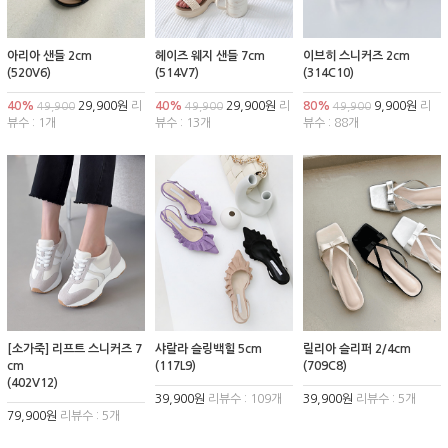
아리아 샌들 2cm
헤이즈 웨지 샌들 7cm
이브히 스니커즈 2cm
(520V6)
(514V7)
(314C10)
40%
29,900원
리
40%
29,900원
리
80%
9,900원
리
49,900
49,900
49,900
뷰수 : 1개
뷰수 : 13개
뷰수 : 88개
[소가죽] 리프트 스니커즈 7
샤랄라 슬링백힐 5cm
릴리아 슬리퍼 2/4cm
cm
(117L9)
(709C8)
(402V12)
39,900원
리뷰수 : 109개
39,900원
리뷰수 : 5개
79,900원
리뷰수 : 5개