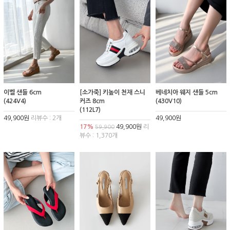
이벨 샌들 6cm
[소가죽] 키높이 천재 스니
베네치아 웨지 샌들 5cm
(424V4)
커즈 8cm
(430V10)
(112L7)
49,900원
리뷰수 : 2개
49,900원
17%
49,900원
리
59,900
뷰수 : 1,370개