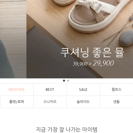
NEW10%
BEST
SALE
펌프스
플랫/로퍼
스니커즈
슬라이드
샌들
지금 가장 잘 나가는 아이템