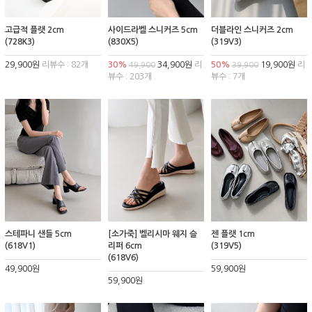
고급적 플랫 2cm
사이드라벨 스니커즈 5cm
더블라인 스니커즈 2cm
(728K3)
(830X5)
(319V3)
29,900원
리뷰수 : 82개
30%
34,900원
리
50%
19,900원
리
49,900
39,900
뷰수 : 203개
뷰수 : 7개
스테파니 샌들 5cm
[소가죽] 벨리시마 웨지 슬
젠 플랫 1cm
(618V1)
리퍼 6cm
(319V5)
(618V6)
49,900원
59,900원
59,900원