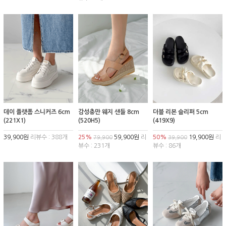
데이 플랫폼 스니커즈 6cm
감성충만 웨지 샌들 8cm
더블 리본 슬리퍼 5cm
(221X1)
(520H5)
(419X9)
39,900원
리뷰수 : 388개
25%
59,900원
리
50%
19,900원
리
79,900
39,900
뷰수 : 231개
뷰수 : 86개