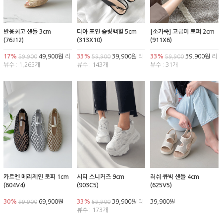
반응최고 샌들 3cm
디아 포인 슬링백힐 5cm
[소가죽] 고급미 로퍼 2cm
(76J12)
(313X10)
(911X6)
17%
49,900원
리
33%
39,900원
리
33%
39,900원
리
59,900
59,900
59,900
뷰수 : 1,265개
뷰수 : 143개
뷰수 : 31개
카르멘 메리제인 로퍼 1cm
시티 스니커즈 9cm
러쉬 큐빅 샌들 4cm
(604V4)
(903C5)
(625V5)
30%
69,900원
33%
39,900원
리
39,900원
99,900
59,900
뷰수 : 173개