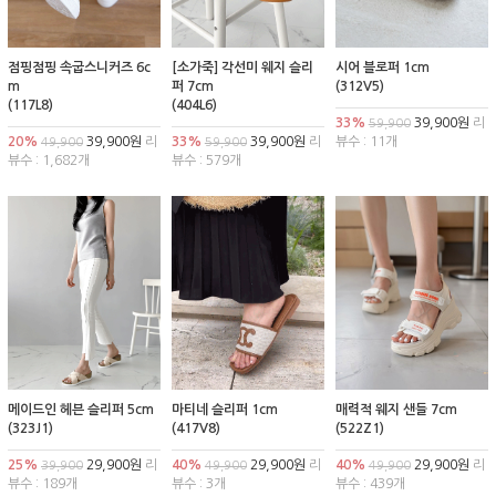
점핑점핑 속굽스니커즈 6c
[소가죽] 각선미 웨지 슬리
시어 블로퍼 1cm
m
퍼 7cm
(312V5)
(117L8)
(404L6)
33%
39,900원
리
59,900
20%
39,900원
리
33%
39,900원
리
뷰수 : 11개
49,900
59,900
뷰수 : 1,682개
뷰수 : 579개
메이드인 헤븐 슬리퍼 5cm
마티네 슬리퍼 1cm
매력적 웨지 샌들 7cm
(323J1)
(417V8)
(522Z1)
25%
29,900원
리
40%
29,900원
리
40%
29,900원
리
39,900
49,900
49,900
뷰수 : 189개
뷰수 : 3개
뷰수 : 439개