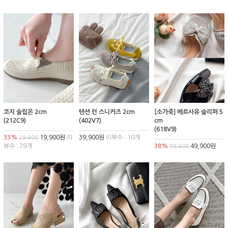
코지 슬립온 2cm
텐션 런 스니커즈 2cm
[소가죽] 베르사유 슬리퍼 5
(212C9)
(402V7)
cm
(618V9)
33%
19,900원
리
39,900원
리뷰수 : 10개
29,900
뷰수 : 79개
38%
49,900원
79,900