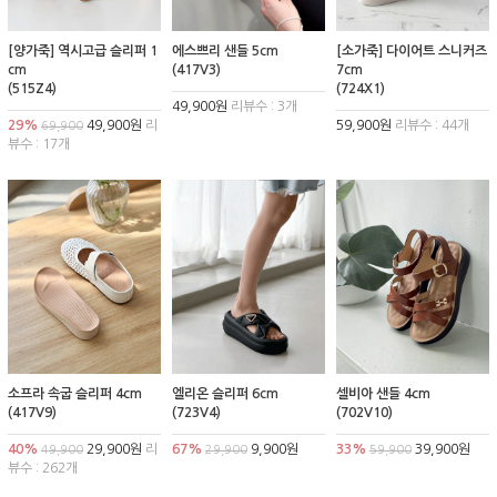
[양가죽] 역시고급 슬리퍼 1
에스쁘리 샌들 5cm
[소가죽] 다이어트 스니커즈
cm
(417V3)
7cm
(515Z4)
(724X1)
49,900원
리뷰수 : 3개
29%
49,900원
리
59,900원
리뷰수 : 44개
69,900
뷰수 : 17개
소프라 속굽 슬리퍼 4cm
엘리온 슬리퍼 6cm
셀비아 샌들 4cm
(417V9)
(723V4)
(702V10)
40%
29,900원
리
67%
9,900원
33%
39,900원
49,900
29,900
59,900
뷰수 : 262개