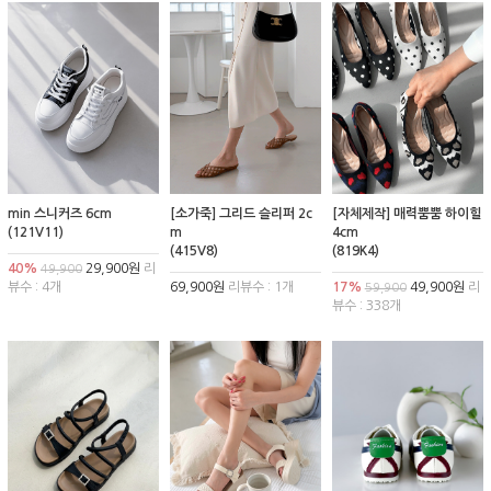
min 스니커즈 6cm
[소가죽] 그리드 슬리퍼 2c
[자체제작] 매력뿜뿜 하이힐
(121V11)
m
4cm
(415V8)
(819K4)
40%
29,900원
리
49,900
뷰수 : 4개
69,900원
리뷰수 : 1개
17%
49,900원
리
59,900
뷰수 : 338개