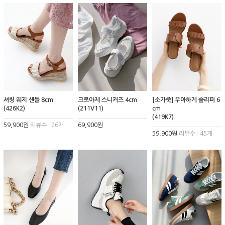
셔링 웨지 샌들 8cm
크로아제 스니커즈 4cm
[소가죽] 우아하게 슬리퍼 6
(426K2)
(211V11)
cm
(419K7)
59,900원
리뷰수 : 26개
69,900원
59,900원
리뷰수 : 45개