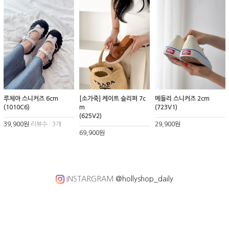
루체아 스니커즈 6cm
[소가죽] 케이트 슬리퍼 7c
메들리 스니커즈 2cm
(1010C6)
m
(723V1)
(625V2)
39,900원
리뷰수 : 3개
29,900원
69,900원
INSTARGRAM
@hollyshop_daily