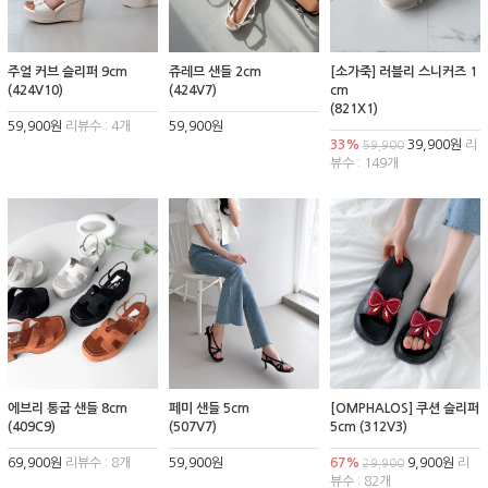
주얼 커브 슬리퍼 9cm
쥬레므 샌들 2cm
[소가죽] 러블리 스니커즈 1
(424V10)
(424V7)
cm
(821X1)
59,900원
리뷰수 : 4개
59,900원
33%
39,900원
리
59,900
뷰수 : 149개
에브리 통굽 샌들 8cm
페미 샌들 5cm
[OMPHALOS] 쿠션 슬리퍼
(409C9)
(507V7)
5cm (312V3)
69,900원
리뷰수 : 8개
59,900원
67%
9,900원
리
29,900
뷰수 : 82개