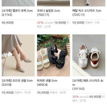
[소가죽] 멜로디 로퍼 3cm
코르니 슬립온 2cm
메탈 믹스 스니커즈 7cm
(211V2)
(702C11)
(723C11)
69,900원
33%
19,900원
리
59,900원
리뷰수 : 5개
29,900
뷰수 : 22개
[소가죽] 오드리 샌들 5cm
빅히트 샌들 5cm
[소가죽] 에르 스니커즈 4c
(323J9)
(430C4)
m
(1011X2)
59,900원
리뷰수 : 55개
39,900원
리뷰수 : 38개
30%
69,900원
리
99,900
뷰수 : 87개