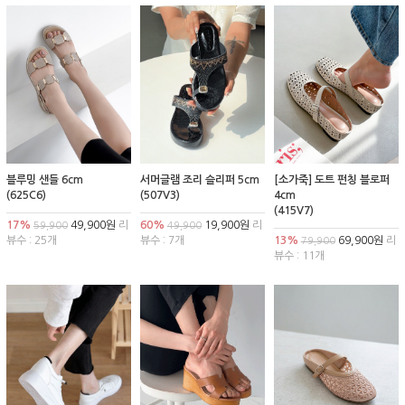
블루밍 샌들 6cm
서머글램 조리 슬리퍼 5cm
[소가죽] 도트 펀칭 블로퍼
(625C6)
(507V3)
4cm
(415V7)
17%
49,900원
리
60%
19,900원
리
59,900
49,900
뷰수 : 25개
뷰수 : 7개
13%
69,900원
리
79,900
뷰수 : 11개