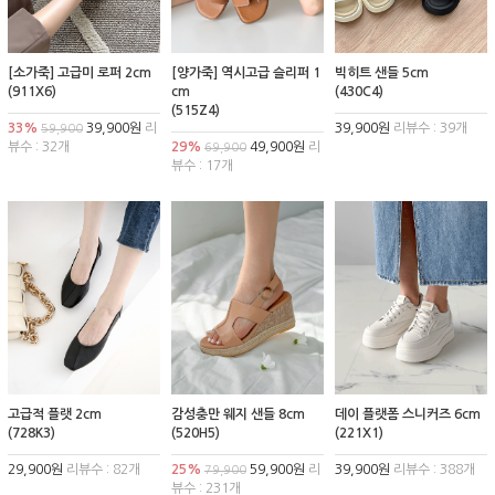
[소가죽] 고급미 로퍼 2cm
[양가죽] 역시고급 슬리퍼 1
빅히트 샌들 5cm
(911X6)
cm
(430C4)
(515Z4)
33%
39,900원
리
39,900원
리뷰수 : 39개
59,900
뷰수 : 32개
29%
49,900원
리
69,900
뷰수 : 17개
고급적 플랫 2cm
감성충만 웨지 샌들 8cm
데이 플랫폼 스니커즈 6cm
(728K3)
(520H5)
(221X1)
29,900원
리뷰수 : 82개
25%
59,900원
리
39,900원
리뷰수 : 388개
79,900
뷰수 : 231개