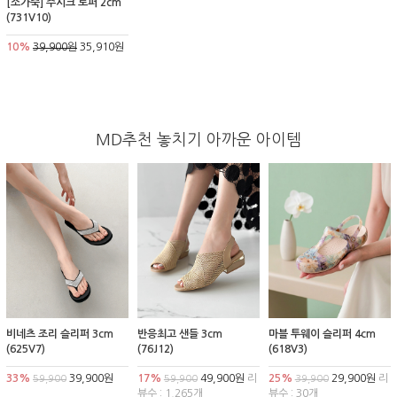
[소가죽] 주시크 로퍼 2cm
(731V10)
10%
39,900원
35,910원
MD추천 놓치기 아까운 아이템
비네츠 조리 슬리퍼 3cm
반응최고 샌들 3cm
마블 투웨이 슬리퍼 4cm
(625V7)
(76J12)
(618V3)
33%
39,900원
17%
49,900원
리
25%
29,900원
리
59,900
59,900
39,900
뷰수 : 1,265개
뷰수 : 30개