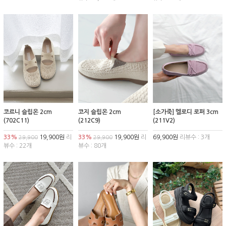
코르니 슬립온 2cm
코지 슬립온 2cm
[소가죽] 멜로디 로퍼 3cm
(702C11)
(212C9)
(211V2)
33%
19,900원
리
33%
19,900원
리
69,900원
리뷰수 : 3개
29,900
29,900
뷰수 : 22개
뷰수 : 80개