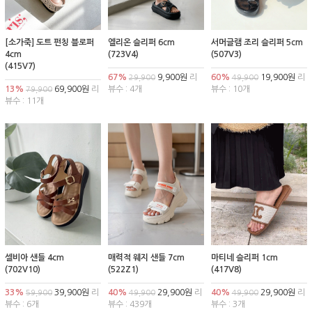
[소가죽] 도트 펀칭 블로퍼
엘리온 슬리퍼 6cm
서머글램 조리 슬리퍼 5cm
4cm
(723V4)
(507V3)
(415V7)
67%
9,900원
리
60%
19,900원
리
29,900
49,900
13%
69,900원
리
뷰수 : 4개
뷰수 : 10개
79,900
뷰수 : 11개
셀비아 샌들 4cm
매력적 웨지 샌들 7cm
마티네 슬리퍼 1cm
(702V10)
(522Z1)
(417V8)
33%
39,900원
리
40%
29,900원
리
40%
29,900원
리
59,900
49,900
49,900
뷰수 : 6개
뷰수 : 439개
뷰수 : 3개