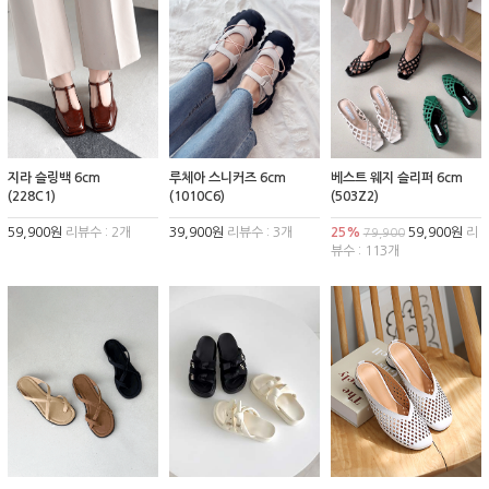
지라 슬링백 6cm
루체아 스니커즈 6cm
베스트 웨지 슬리퍼 6cm
(228C1)
(1010C6)
(503Z2)
59,900원
리뷰수 : 2개
39,900원
리뷰수 : 3개
25%
59,900원
리
79,900
뷰수 : 113개