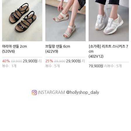
아리아 샌들 2cm
브릴랑 샌들 6cm
[소가죽] 리프트 스니커즈 7
(520V6)
(422V9)
cm
(402V12)
40%
29,900원
리
25%
29,900원
리
49,900
39,900
뷰수 : 1개
뷰수 : 5개
79,900원
리뷰수 : 5개
INSTARGRAM
@hollyshop_daily