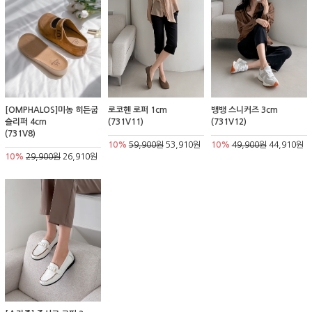
[OMPHALOS]미농 히든굽
로코헨 로퍼 1cm
뱅뱅 스니커즈 3cm
슬리퍼 4cm
(731V11)
(731V12)
(731V8)
10%
59,900원
53,910원
10%
49,900원
44,910원
10%
29,900원
26,910원