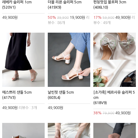
레베카 슬리퍼 1cm
더블 리본 슬리퍼 5cm
펀칭맛집 블로퍼 3cm
(520V1)
(419X9)
(406L10)
49,900원
50%
19,900원
리
17%
49,900원
리
39,900
59,900
뷰수 : 86개
뷰수 : 49개
에스쁘리 샌들 5cm
날씬핏 샌들 5cm
[소가죽] 베르사유 슬리퍼 5
(417V3)
(603L4)
cm
(618V9)
49,900원
리뷰수 : 3개
49,900원
38%
49,900원
79,900