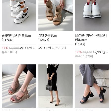
슬림라인 스니커즈 8cm
이벨 샌들 6cm
[소가죽] 키높이 천재 스니
(117C6)
(424V4)
커즈 8cm
(112L7)
17%
49,900원
리
49,900원
리뷰수 : 2개
59,900
뷰수 : 185개
17%
49,900원
리
59,900
뷰수 : 1,370개