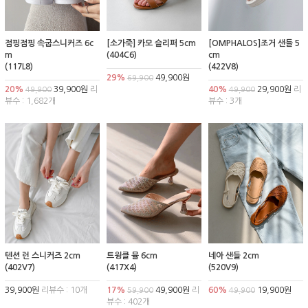
점핑점핑 속굽스니커즈 6c
[소가죽] 카모 슬리퍼 5cm
[OMPHALOS]조거 샌들 5
m
(404C6)
cm
(117L8)
(422V8)
29%
49,900원
69,900
20%
39,900원
리
40%
29,900원
리
49,900
49,900
뷰수 : 1,682개
뷰수 : 3개
텐션 런 스니커즈 2cm
트윙클 뮬 6cm
네아 샌들 2cm
(402V7)
(417X4)
(520V9)
39,900원
리뷰수 : 10개
17%
49,900원
리
60%
19,900원
59,900
49,900
뷰수 : 402개