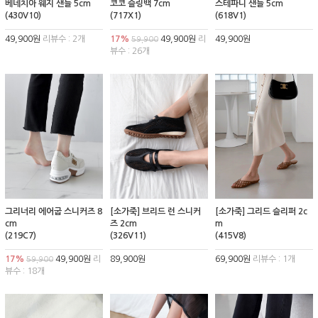
베네치아 웨지 샌들 5cm
코코 슬링백 7cm
스테파니 샌들 5cm
(430V10)
(717X1)
(618V1)
49,900원
리뷰수 : 2개
17%
49,900원
리
49,900원
59,900
뷰수 : 26개
그리너리 에어굽 스니커즈 8
[소가죽] 브리드 런 스니커
[소가죽] 그리드 슬리퍼 2c
cm
즈 2cm
m
(219C7)
(326V11)
(415V8)
17%
49,900원
리
89,900원
69,900원
리뷰수 : 1개
59,900
뷰수 : 18개