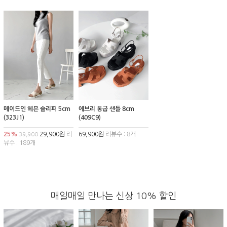
메이드인 헤븐 슬리퍼 5cm
에브리 통굽 샌들 8cm
(323J1)
(409C9)
25%
29,900원
리
69,900원
리뷰수 : 8개
39,900
뷰수 : 189개
매일매일 만나는 신상 10% 할인