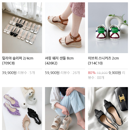
릴리아 슬리퍼 2/4cm
셔링 웨지 샌들 8cm
이브히 스니커즈 2cm
(709C8)
(426K2)
(314C10)
39,900원
리뷰수 : 5개
59,900원
리뷰수 : 26개
80%
9,900원
리
49,900
뷰수 : 88개