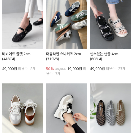
비비에르 플랫 2cm
더블라인 스니커즈 2cm
센스있는 샌들 4cm
(418C4)
(319V3)
(608L4)
49,900원
리뷰수 : 8개
50%
19,900원
리
49,900원
리뷰수 : 23개
39,900
뷰수 : 7개