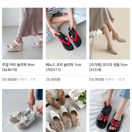
주얼 커브 슬리퍼 9cm
베노스 조리 슬리퍼 1cm
[소가죽] 오드리 샌들 5cm
(424V10)
(702V11)
(323J9)
59,900원
리뷰수 : 5개
29,900원
59,900원
리뷰수 : 56개