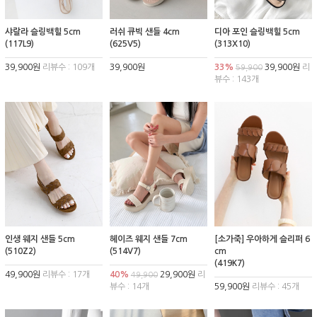
샤랄라 슬링백힐 5cm
러쉬 큐빅 샌들 4cm
디아 포인 슬링백힐 5cm
(117L9)
(625V5)
(313X10)
39,900원
리뷰수 : 109개
39,900원
33%
39,900원
리
59,900
뷰수 : 143개
인생 웨지 샌들 5cm
헤이즈 웨지 샌들 7cm
[소가죽] 우아하게 슬리퍼 6
(510Z2)
(514V7)
cm
(419K7)
49,900원
리뷰수 : 17개
40%
29,900원
리
49,900
뷰수 : 14개
59,900원
리뷰수 : 45개