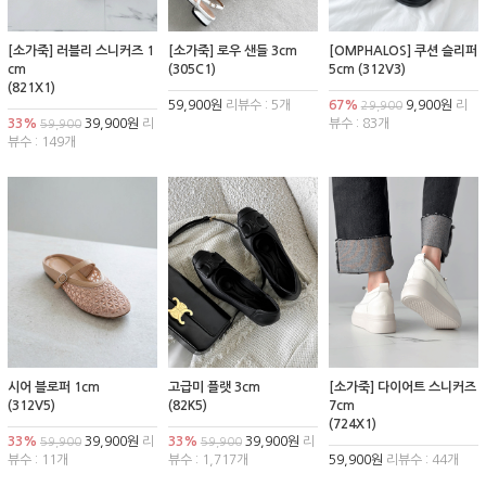
[소가죽] 러블리 스니커즈 1
[소가죽] 로우 샌들 3cm
[OMPHALOS] 쿠션 슬리퍼
cm
(305C1)
5cm (312V3)
(821X1)
59,900원
리뷰수 : 5개
67%
9,900원
리
29,900
33%
39,900원
리
뷰수 : 83개
59,900
뷰수 : 149개
시어 블로퍼 1cm
고급미 플랫 3cm
[소가죽] 다이어트 스니커즈
(312V5)
(82K5)
7cm
(724X1)
33%
39,900원
리
33%
39,900원
리
59,900
59,900
뷰수 : 11개
뷰수 : 1,717개
59,900원
리뷰수 : 44개