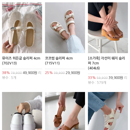
뮤이즈 히든굽 슬리퍼 4cm
코코썸 슬리퍼 4cm
[소가죽] 각선미 웨지 슬리
(702V13)
(715V11)
퍼 7cm
(404L6)
38%
49,900원
리
25%
29,900원
79,900
39,900
뷰수 : 5개
33%
39,900원
리
59,900
뷰수 : 579개