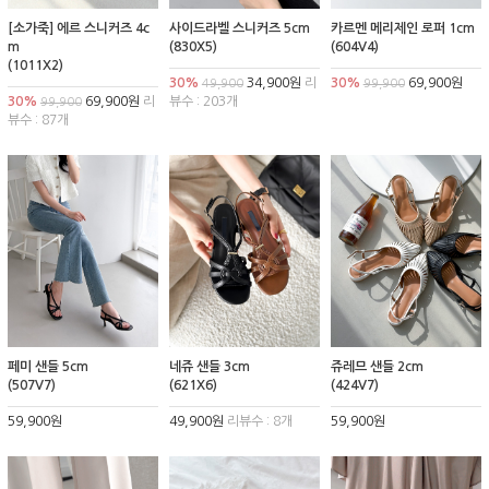
[소가죽] 에르 스니커즈 4c
사이드라벨 스니커즈 5cm
카르멘 메리제인 로퍼 1cm
m
(830X5)
(604V4)
(1011X2)
30%
34,900원
리
30%
69,900원
49,900
99,900
30%
69,900원
리
뷰수 : 203개
99,900
뷰수 : 87개
페미 샌들 5cm
네쥬 샌들 3cm
쥬레므 샌들 2cm
(507V7)
(621X6)
(424V7)
59,900원
49,900원
리뷰수 : 8개
59,900원