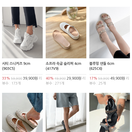
시티 스니커즈 9cm
소프라 속굽 슬리퍼 4cm
블루밍 샌들 6cm
(903C5)
(417V9)
(625C6)
33%
39,900원
리
40%
29,900원
리
17%
49,900원
리
59,900
49,900
59,900
뷰수 : 173개
뷰수 : 271개
뷰수 : 25개