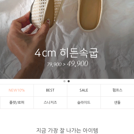
NEW10%
BEST
SALE
펌프스
플랫/로퍼
스니커즈
슬라이드
샌들
지금 가장 잘 나가는 아이템