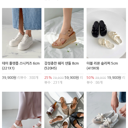
데이 플랫폼 스니커즈 6cm
감성충만 웨지 샌들 8cm
더블 리본 슬리퍼 5cm
(221X1)
(520H5)
(419X9)
39,900원
리뷰수 : 388개
25%
59,900원
리
50%
19,900원
리
79,900
39,900
뷰수 : 231개
뷰수 : 86개