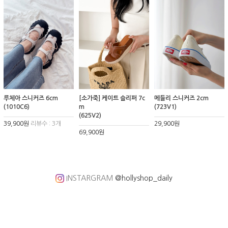
루체아 스니커즈 6cm
[소가죽] 케이트 슬리퍼 7c
메들리 스니커즈 2cm
(1010C6)
m
(723V1)
(625V2)
39,900원
리뷰수 : 3개
29,900원
69,900원
INSTARGRAM
@hollyshop_daily