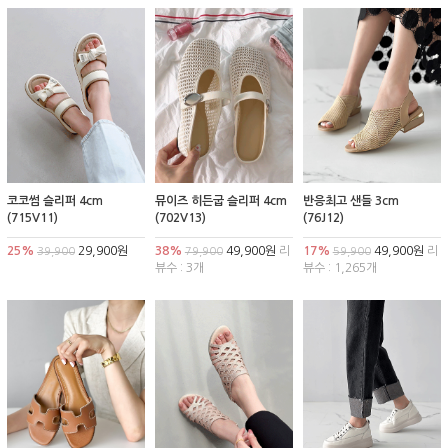
코코썸 슬리퍼 4cm
뮤이즈 히든굽 슬리퍼 4cm
반응최고 샌들 3cm
(715V11)
(702V13)
(76J12)
25%
29,900원
38%
49,900원
리
17%
49,900원
리
39,900
79,900
59,900
뷰수 : 3개
뷰수 : 1,265개