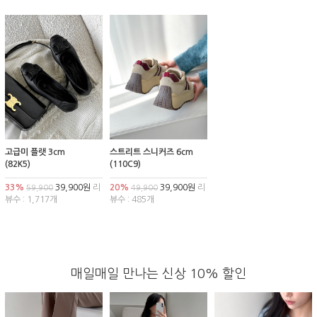
고급미 플랫 3cm
스트리트 스니커즈 6cm
(82K5)
(110C9)
33%
39,900원
리
20%
39,900원
리
59,900
49,900
뷰수 : 1,717개
뷰수 : 485개
매일매일 만나는 신상 10% 할인