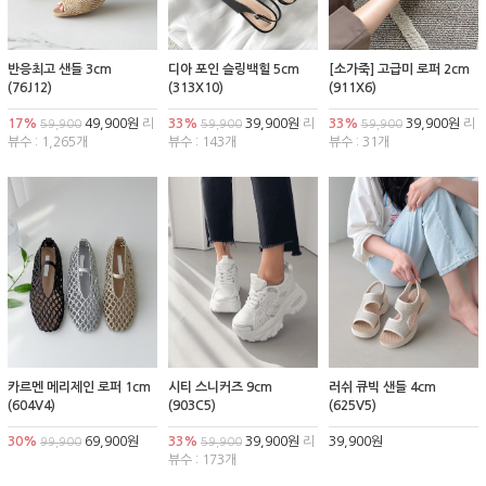
반응최고 샌들 3cm
디아 포인 슬링백힐 5cm
[소가죽] 고급미 로퍼 2cm
(76J12)
(313X10)
(911X6)
17%
49,900원
리
33%
39,900원
리
33%
39,900원
리
59,900
59,900
59,900
뷰수 : 1,265개
뷰수 : 143개
뷰수 : 31개
카르멘 메리제인 로퍼 1cm
시티 스니커즈 9cm
러쉬 큐빅 샌들 4cm
(604V4)
(903C5)
(625V5)
30%
69,900원
33%
39,900원
리
39,900원
99,900
59,900
뷰수 : 173개