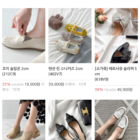
코지 슬립온 2cm
텐션 런 스니커즈 2cm
[소가죽] 베르사유 슬리퍼 5
(212C9)
(402V7)
cm
(618V9)
33%
19,900원
리
39,900원
리뷰수 : 10개
29,900
뷰수 : 79개
38%
49,900원
79,900