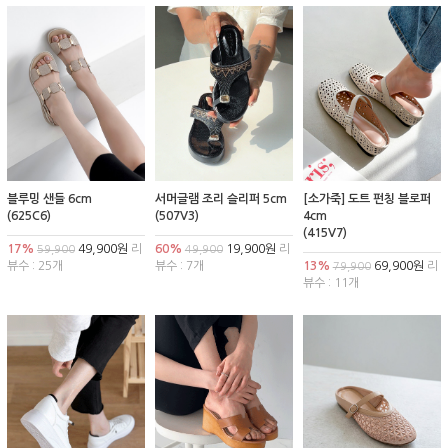
블루밍 샌들 6cm
서머글램 조리 슬리퍼 5cm
[소가죽] 도트 펀칭 블로퍼
(625C6)
(507V3)
4cm
(415V7)
17%
49,900원
리
60%
19,900원
리
59,900
49,900
뷰수 : 25개
뷰수 : 7개
13%
69,900원
리
79,900
뷰수 : 11개