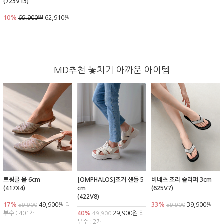
(723V13)
10%
69,900원
62,910원
MD추천 놓치기 아까운 아이템
트윙클 뮬 6cm
[OMPHALOS]조거 샌들 5
비네츠 조리 슬리퍼 3cm
(417X4)
cm
(625V7)
(422V8)
17%
49,900원
리
33%
39,900원
59,900
59,900
뷰수 : 401개
40%
29,900원
리
49,900
뷰수 : 2개