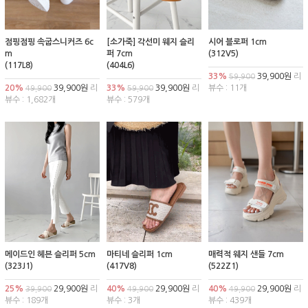
점핑점핑 속굽스니커즈 6c
[소가죽] 각선미 웨지 슬리
시어 블로퍼 1cm
m
퍼 7cm
(312V5)
(117L8)
(404L6)
33%
39,900원
리
59,900
20%
39,900원
리
33%
39,900원
리
뷰수 : 11개
49,900
59,900
뷰수 : 1,682개
뷰수 : 579개
메이드인 헤븐 슬리퍼 5cm
마티네 슬리퍼 1cm
매력적 웨지 샌들 7cm
(323J1)
(417V8)
(522Z1)
25%
29,900원
리
40%
29,900원
리
40%
29,900원
리
39,900
49,900
49,900
뷰수 : 189개
뷰수 : 3개
뷰수 : 439개