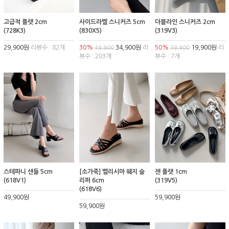
고급적 플랫 2cm
사이드라벨 스니커즈 5cm
더블라인 스니커즈 2cm
(728K3)
(830X5)
(319V3)
29,900원
리뷰수 : 82개
30%
34,900원
리
50%
19,900원
리
49,900
39,900
뷰수 : 203개
뷰수 : 7개
스테파니 샌들 5cm
[소가죽] 벨리시마 웨지 슬
젠 플랫 1cm
(618V1)
리퍼 6cm
(319V5)
(618V6)
49,900원
59,900원
59,900원