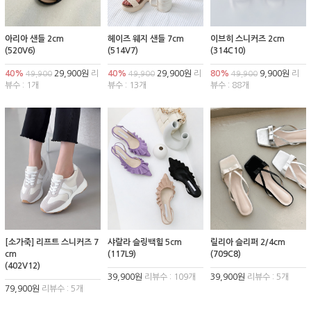
아리아 샌들 2cm
헤이즈 웨지 샌들 7cm
이브히 스니커즈 2cm
(520V6)
(514V7)
(314C10)
40%
29,900원
리
40%
29,900원
리
80%
9,900원
리
49,900
49,900
49,900
뷰수 : 1개
뷰수 : 13개
뷰수 : 88개
[소가죽] 리프트 스니커즈 7
샤랄라 슬링백힐 5cm
릴리아 슬리퍼 2/4cm
cm
(117L9)
(709C8)
(402V12)
39,900원
리뷰수 : 109개
39,900원
리뷰수 : 5개
79,900원
리뷰수 : 5개