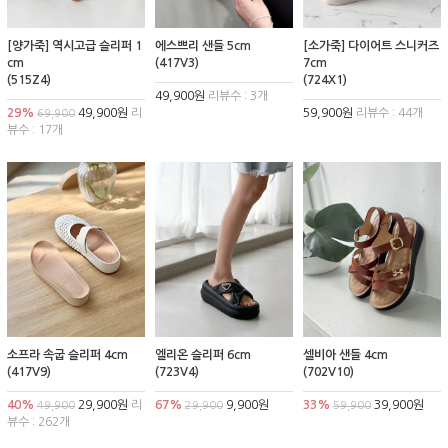
[양가죽] 역시고급 슬리퍼 1
에스쁘리 샌들 5cm
[소가죽] 다이어트 스니커즈
cm
(417V3)
7cm
(515Z4)
(724X1)
49,900원
리뷰수 : 3개
29%
49,900원
리
59,900원
리뷰수 : 44개
69,900
뷰수 : 17개
소프라 속굽 슬리퍼 4cm
엘리온 슬리퍼 6cm
셀비아 샌들 4cm
(417V9)
(723V4)
(702V10)
40%
29,900원
리
67%
9,900원
33%
39,900원
49,900
29,900
59,900
뷰수 : 262개