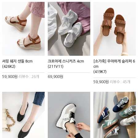
셔링 웨지 샌들 8cm
크로아제 스니커즈 4cm
[소가죽] 우아하게 슬리퍼 6
(426K2)
(211V11)
cm
(419K7)
59,900원
리뷰수 : 26개
69,900원
59,900원
리뷰수 : 45개