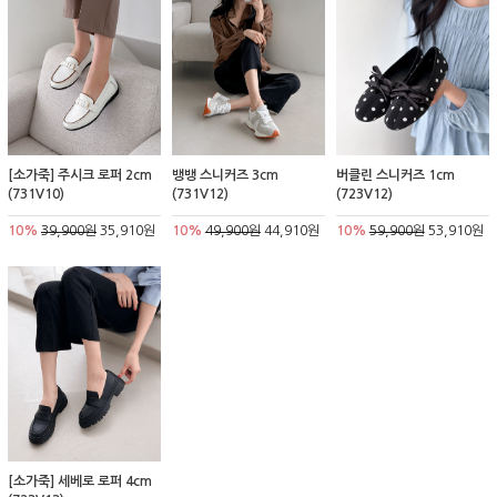
[소가죽] 주시크 로퍼 2cm
뱅뱅 스니커즈 3cm
버클린 스니커즈 1cm
(731V10)
(731V12)
(723V12)
10%
39,900원
35,910원
10%
49,900원
44,910원
10%
59,900원
53,910원
[소가죽] 세베로 로퍼 4cm