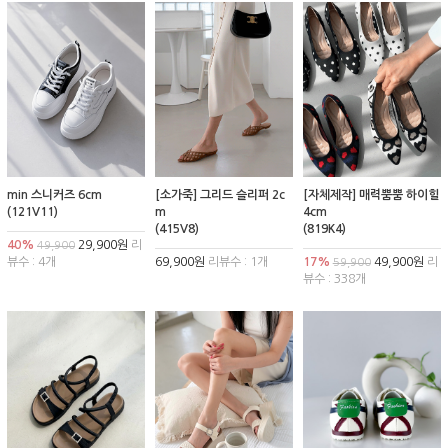
min 스니커즈 6cm
[소가죽] 그리드 슬리퍼 2c
[자체제작] 매력뿜뿜 하이힐
(121V11)
m
4cm
(415V8)
(819K4)
40%
29,900원
리
49,900
뷰수 : 4개
69,900원
리뷰수 : 1개
17%
49,900원
리
59,900
뷰수 : 338개