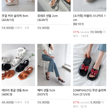
주얼 커브 슬리퍼 9cm
쥬레므 샌들 2cm
[소가죽] 러블리 스니커즈 1
(424V10)
(424V7)
cm
(821X1)
59,900원
리뷰수 : 4개
59,900원
33%
39,900원
리
59,900
뷰수 : 149개
에브리 통굽 샌들 8cm
페미 샌들 5cm
[OMPHALOS] 쿠션 슬리퍼
(409C9)
(507V7)
5cm (312V3)
69,900원
리뷰수 : 8개
59,900원
67%
9,900원
리
29,900
뷰수 : 82개