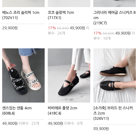
베노스 조리 슬리퍼 1cm
코코 슬링백 7cm
그리너리 에어굽 스니커즈 8
(702V11)
(717X1)
cm
(219C7)
29,900원
17%
49,900원
리
59,900
뷰수 : 26개
17%
49,900원
리
59,900
뷰수 : 18개
센스있는 샌들 4cm
비비에르 플랫 2cm
[소가죽] 브리드 런 스니커
(608L4)
(418C4)
즈 2cm
(326V11)
49,900원
리뷰수 : 23개
49,900원
리뷰수 : 8개
89,900원