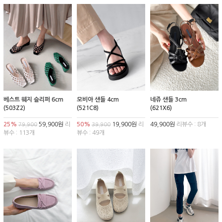
베스트 웨지 슬리퍼 6cm
모비아 샌들 4cm
네쥬 샌들 3cm
(503Z2)
(521C8)
(621X6)
25%
59,900원
리
50%
19,900원
리
49,900원
리뷰수 : 8개
79,900
39,900
뷰수 : 113개
뷰수 : 49개