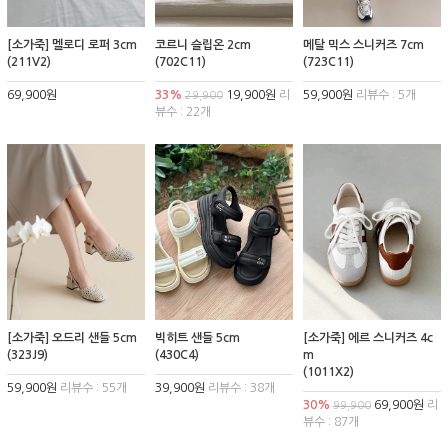
[소가죽] 멜로디 로퍼 3cm
코르니 슬립온 2cm
메탈 믹스 스니커즈 7cm
(211V2)
(702C11)
(723C11)
69,900원
33%
19,900원
리
59,900원
리뷰수 : 5개
29,900
뷰수 : 22개
[소가죽] 오드리 샌들 5cm
빅히트 샌들 5cm
[소가죽] 에르 스니커즈 4c
(323J9)
(430C4)
m
(1011X2)
59,900원
리뷰수 : 55개
39,900원
리뷰수 : 38개
30%
69,900원
리
99,900
뷰수 : 87개