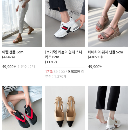
이벨 샌들 6cm
[소가죽] 키높이 천재 스니
베네치아 웨지 샌들 5cm
(424V4)
커즈 8cm
(430V10)
(112L7)
49,900원
리뷰수 : 2개
49,900원
17%
49,900원
리
59,900
뷰수 : 1,370개