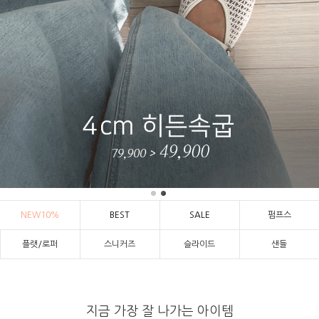
NEW10%
BEST
SALE
펌프스
플랫/로퍼
스니커즈
슬라이드
샌들
지금 가장 잘 나가는 아이템