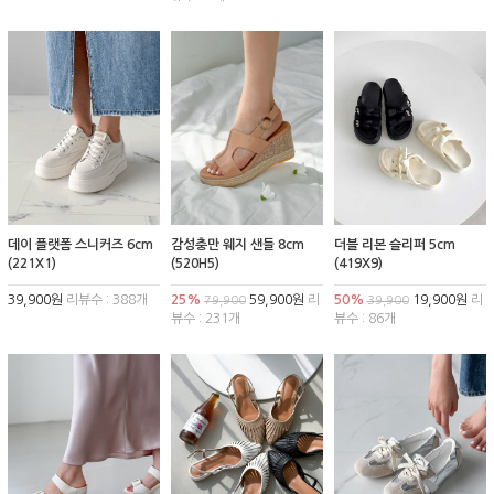
데이 플랫폼 스니커즈 6cm
감성충만 웨지 샌들 8cm
더블 리본 슬리퍼 5cm
(221X1)
(520H5)
(419X9)
39,900원
리뷰수 : 388개
25%
59,900원
리
50%
19,900원
리
79,900
39,900
뷰수 : 231개
뷰수 : 86개