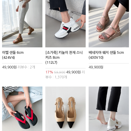
이벨 샌들 6cm
[소가죽] 키높이 천재 스니
베네치아 웨지 샌들 5cm
(424V4)
커즈 8cm
(430V10)
(112L7)
49,900원
리뷰수 : 2개
49,900원
17%
49,900원
리
59,900
뷰수 : 1,370개