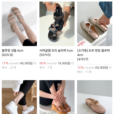
블루밍 샌들 6cm
서머글램 조리 슬리퍼 5cm
[소가죽] 도트 펀칭 블로퍼
(625C6)
(507V3)
4cm
(415V7)
17%
49,900원
리
60%
19,900원
리
59,900
49,900
뷰수 : 25개
뷰수 : 7개
13%
69,900원
리
79,900
뷰수 : 11개