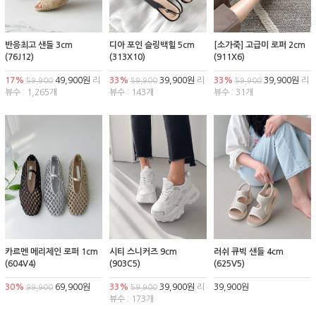
반응최고 샌들 3cm
디아 포인 슬링백힐 5cm
[소가죽] 고급미 로퍼 2cm
(76J12)
(313X10)
(911X6)
17%
49,900원
리
33%
39,900원
리
33%
39,900원
리
59,900
59,900
59,900
뷰수 : 1,265개
뷰수 : 143개
뷰수 : 31개
카르멘 메리제인 로퍼 1cm
시티 스니커즈 9cm
러쉬 큐빅 샌들 4cm
(604V4)
(903C5)
(625V5)
30%
69,900원
33%
39,900원
리
39,900원
99,900
59,900
뷰수 : 173개