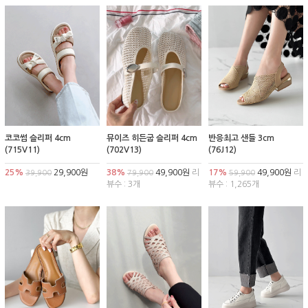
코코썸 슬리퍼 4cm
뮤이즈 히든굽 슬리퍼 4cm
반응최고 샌들 3cm
(715V11)
(702V13)
(76J12)
25%
29,900원
38%
49,900원
리
17%
49,900원
리
39,900
79,900
59,900
뷰수 : 3개
뷰수 : 1,265개