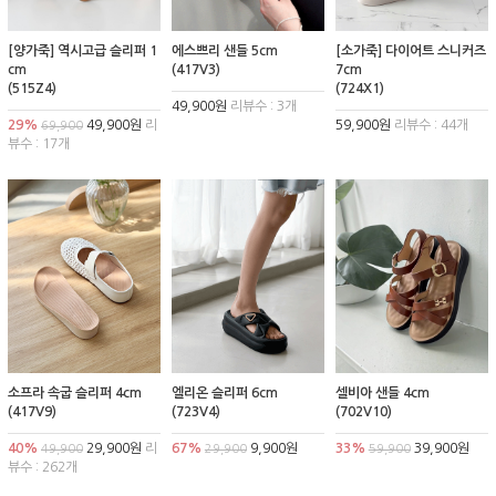
[양가죽] 역시고급 슬리퍼 1
에스쁘리 샌들 5cm
[소가죽] 다이어트 스니커즈
cm
(417V3)
7cm
(515Z4)
(724X1)
49,900원
리뷰수 : 3개
29%
49,900원
리
59,900원
리뷰수 : 44개
69,900
뷰수 : 17개
소프라 속굽 슬리퍼 4cm
엘리온 슬리퍼 6cm
셀비아 샌들 4cm
(417V9)
(723V4)
(702V10)
40%
29,900원
리
67%
9,900원
33%
39,900원
49,900
29,900
59,900
뷰수 : 262개