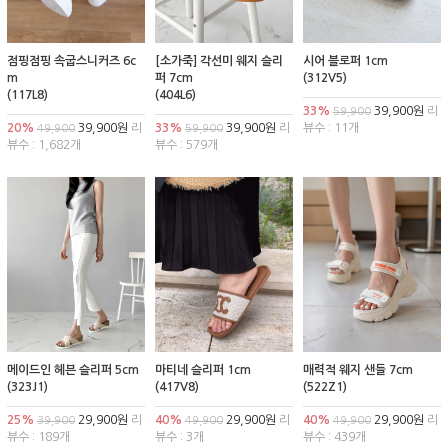
점핑점핑 속굽스니커즈 6c
[소가죽] 각선미 웨지 슬리
시어 블로퍼 1cm
m
퍼 7cm
(312V5)
(117L8)
(404L6)
33%
39,900원
리
59,900
20%
39,900원
리
33%
39,900원
리
뷰수 : 11개
49,900
59,900
뷰수 : 1,682개
뷰수 : 579개
메이드인 헤븐 슬리퍼 5cm
마티네 슬리퍼 1cm
매력적 웨지 샌들 7cm
(323J1)
(417V8)
(522Z1)
25%
29,900원
리
40%
29,900원
리
40%
29,900원
리
39,900
49,900
49,900
뷰수 : 189개
뷰수 : 3개
뷰수 : 439개