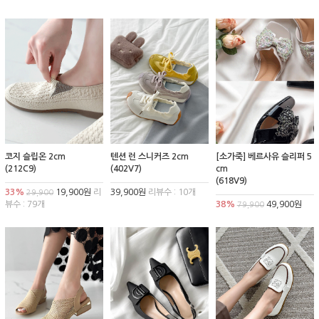
코지 슬립온 2cm
텐션 런 스니커즈 2cm
[소가죽] 베르사유 슬리퍼 5
(212C9)
(402V7)
cm
(618V9)
33%
19,900원
리
39,900원
리뷰수 : 10개
29,900
뷰수 : 79개
38%
49,900원
79,900