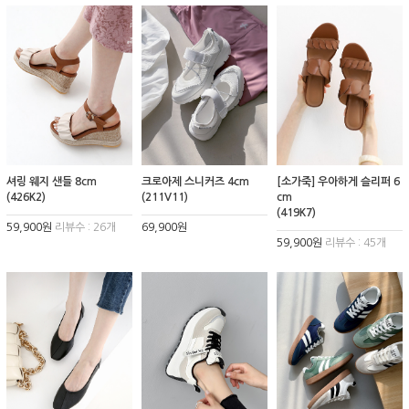
셔링 웨지 샌들 8cm
크로아제 스니커즈 4cm
[소가죽] 우아하게 슬리퍼 6
(426K2)
(211V11)
cm
(419K7)
59,900원
리뷰수 : 26개
69,900원
59,900원
리뷰수 : 45개