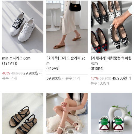
min 스니커즈 6cm
[소가죽] 그리드 슬리퍼 2c
[자체제작] 매력뿜뿜 하이힐
(121V11)
m
4cm
(415V8)
(819K4)
40%
29,900원
리
49,900
뷰수 : 4개
69,900원
리뷰수 : 1개
17%
49,900원
리
59,900
뷰수 : 338개