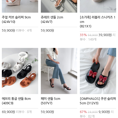
주얼 커브 슬리퍼 9cm
쥬레므 샌들 2cm
[소가죽] 러블리 스니커즈 1
(424V10)
(424V7)
cm
(821X1)
59,900원
리뷰수 : 4개
59,900원
33%
39,900원
리
59,900
뷰수 : 149개
에브리 통굽 샌들 8cm
페미 샌들 5cm
[OMPHALOS] 쿠션 슬리퍼
(409C9)
(507V7)
5cm (312V3)
69,900원
리뷰수 : 8개
59,900원
67%
9,900원
리
29,900
뷰수 : 82개