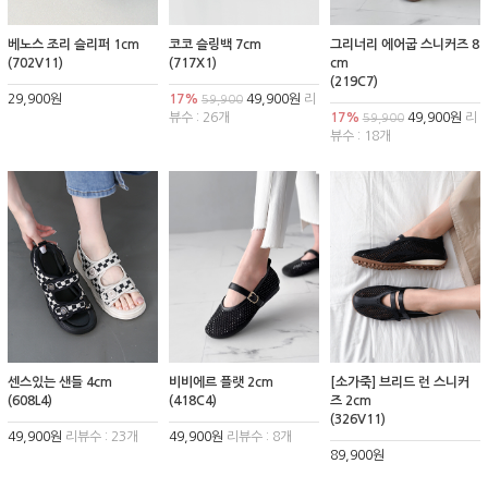
베노스 조리 슬리퍼 1cm
코코 슬링백 7cm
그리너리 에어굽 스니커즈 8
(702V11)
(717X1)
cm
(219C7)
29,900원
17%
49,900원
리
59,900
뷰수 : 26개
17%
49,900원
리
59,900
뷰수 : 18개
센스있는 샌들 4cm
비비에르 플랫 2cm
[소가죽] 브리드 런 스니커
(608L4)
(418C4)
즈 2cm
(326V11)
49,900원
리뷰수 : 23개
49,900원
리뷰수 : 8개
89,900원