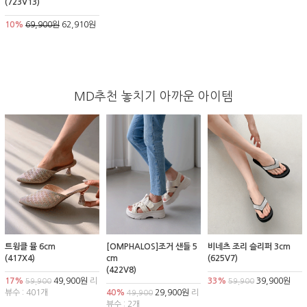
(723V13)
10%
69,900원
62,910원
MD추천 놓치기 아까운 아이템
트윙클 뮬 6cm
[OMPHALOS]조거 샌들 5
비네츠 조리 슬리퍼 3cm
(417X4)
cm
(625V7)
(422V8)
17%
49,900원
리
33%
39,900원
59,900
59,900
뷰수 : 401개
40%
29,900원
리
49,900
뷰수 : 2개