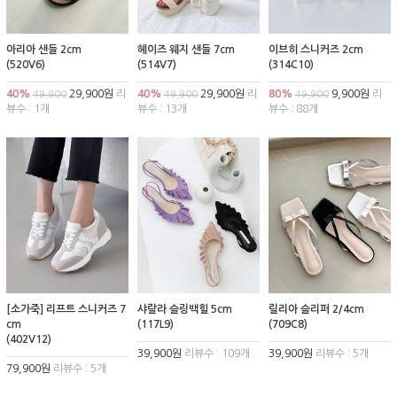
아리아 샌들 2cm
헤이즈 웨지 샌들 7cm
이브히 스니커즈 2cm
(520V6)
(514V7)
(314C10)
40%
29,900원
리
40%
29,900원
리
80%
9,900원
리
49,900
49,900
49,900
뷰수 : 1개
뷰수 : 13개
뷰수 : 88개
[소가죽] 리프트 스니커즈 7
샤랄라 슬링백힐 5cm
릴리아 슬리퍼 2/4cm
cm
(117L9)
(709C8)
(402V12)
39,900원
리뷰수 : 109개
39,900원
리뷰수 : 5개
79,900원
리뷰수 : 5개