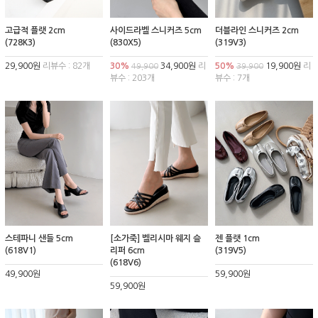
고급적 플랫 2cm
사이드라벨 스니커즈 5cm
더블라인 스니커즈 2cm
(728K3)
(830X5)
(319V3)
29,900원
리뷰수 : 82개
30%
34,900원
리
50%
19,900원
리
49,900
39,900
뷰수 : 203개
뷰수 : 7개
스테파니 샌들 5cm
[소가죽] 벨리시마 웨지 슬
젠 플랫 1cm
(618V1)
리퍼 6cm
(319V5)
(618V6)
49,900원
59,900원
59,900원