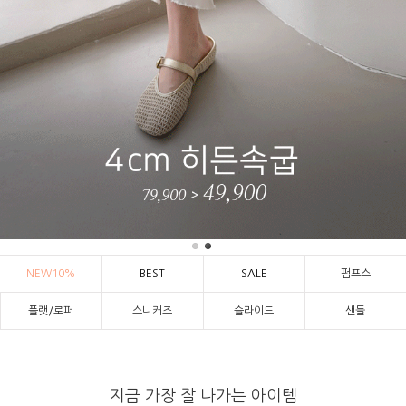
NEW10%
BEST
SALE
펌프스
플랫/로퍼
스니커즈
슬라이드
샌들
지금 가장 잘 나가는 아이템