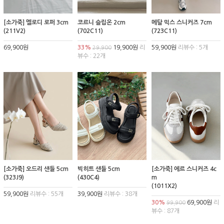
[소가죽] 멜로디 로퍼 3cm
코르니 슬립온 2cm
메탈 믹스 스니커즈 7cm
(211V2)
(702C11)
(723C11)
69,900원
33%
19,900원
리
59,900원
리뷰수 : 5개
29,900
뷰수 : 22개
[소가죽] 오드리 샌들 5cm
빅히트 샌들 5cm
[소가죽] 에르 스니커즈 4c
(323J9)
(430C4)
m
(1011X2)
59,900원
리뷰수 : 55개
39,900원
리뷰수 : 38개
30%
69,900원
리
99,900
뷰수 : 87개