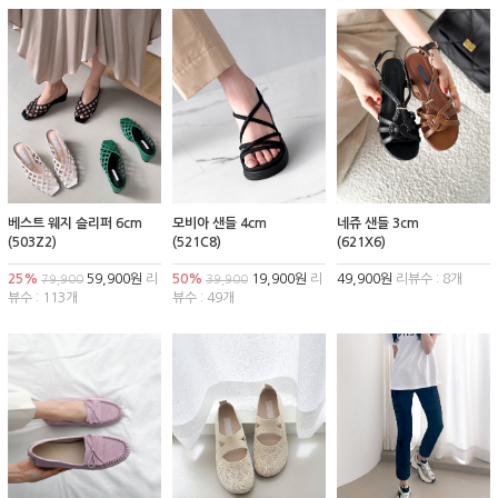
베스트 웨지 슬리퍼 6cm
모비아 샌들 4cm
네쥬 샌들 3cm
(503Z2)
(521C8)
(621X6)
25%
59,900원
리
50%
19,900원
리
49,900원
리뷰수 : 8개
79,900
39,900
뷰수 : 113개
뷰수 : 49개