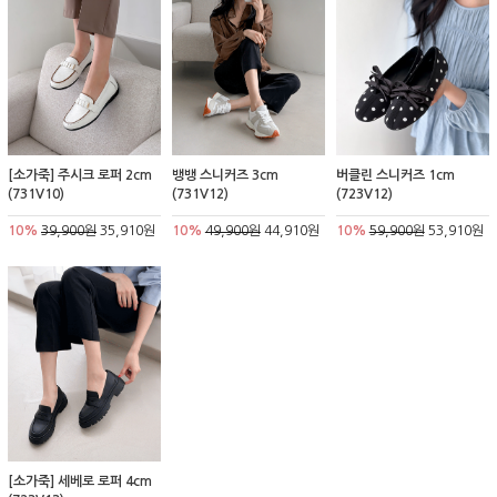
[소가죽] 주시크 로퍼 2cm
뱅뱅 스니커즈 3cm
버클린 스니커즈 1cm
(731V10)
(731V12)
(723V12)
10%
39,900원
35,910원
10%
49,900원
44,910원
10%
59,900원
53,910원
[소가죽] 세베로 로퍼 4cm