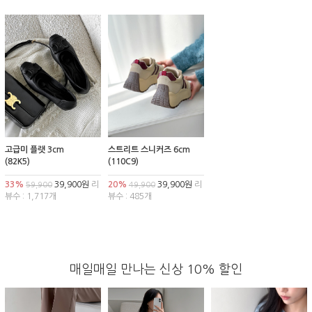
고급미 플랫 3cm
스트리트 스니커즈 6cm
(82K5)
(110C9)
33%
39,900원
리
20%
39,900원
리
59,900
49,900
뷰수 : 1,717개
뷰수 : 485개
매일매일 만나는 신상 10% 할인