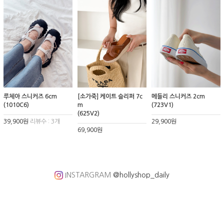
루체아 스니커즈 6cm
[소가죽] 케이트 슬리퍼 7c
메들리 스니커즈 2cm
(1010C6)
m
(723V1)
(625V2)
39,900원
리뷰수 : 3개
29,900원
69,900원
INSTARGRAM
@hollyshop_daily