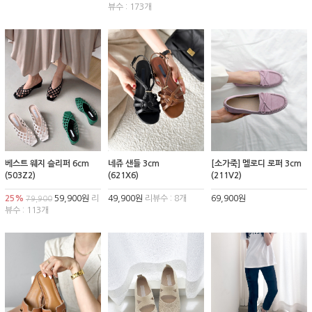
뷰수 : 173개
베스트 웨지 슬리퍼 6cm
네쥬 샌들 3cm
[소가죽] 멜로디 로퍼 3cm
(503Z2)
(621X6)
(211V2)
25%
59,900원
리
49,900원
리뷰수 : 8개
69,900원
79,900
뷰수 : 113개