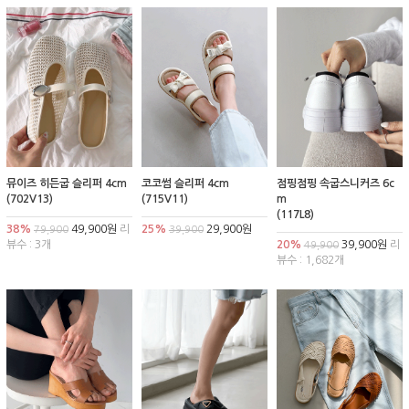
뮤이즈 히든굽 슬리퍼 4cm
코코썸 슬리퍼 4cm
점핑점핑 속굽스니커즈 6c
(702V13)
(715V11)
m
(117L8)
38%
49,900원
리
25%
29,900원
79,900
39,900
뷰수 : 3개
20%
39,900원
리
49,900
뷰수 : 1,682개