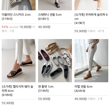
더블라인 스니커즈 2cm
스테파니 샌들 5cm
[소가죽] 우아하게 슬리퍼 6
(319V3)
(618V1)
cm
(419K7)
50%
19,900원
리
49,900원
39,900
뷰수 : 7개
59,900원
리뷰수 : 45개
[소가죽] 벨리시마 웨지 슬
젠 플랫 1cm
이벨 샌들 6cm
리퍼 6cm
(319V5)
(424V4)
(618V6)
59,900원
49,900원
리뷰수 : 2개
59,900원