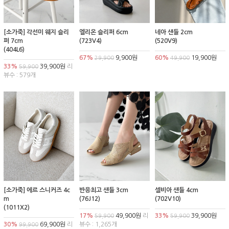
[소가죽] 각선미 웨지 슬리
엘리온 슬리퍼 6cm
네아 샌들 2cm
퍼 7cm
(723V4)
(520V9)
(404L6)
67%
9,900원
60%
19,900원
29,900
49,900
33%
39,900원
리
59,900
뷰수 : 579개
[소가죽] 에르 스니커즈 4c
반응최고 샌들 3cm
셀비아 샌들 4cm
m
(76J12)
(702V10)
(1011X2)
17%
49,900원
리
33%
39,900원
59,900
59,900
30%
69,900원
리
뷰수 : 1,265개
99,900