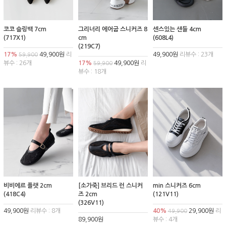
코코 슬링백 7cm
그리너리 에어굽 스니커즈 8
센스있는 샌들 4cm
(717X1)
cm
(608L4)
(219C7)
17%
49,900원
리
49,900원
리뷰수 : 23개
59,900
뷰수 : 26개
17%
49,900원
리
59,900
뷰수 : 18개
비비에르 플랫 2cm
[소가죽] 브리드 런 스니커
min 스니커즈 6cm
(418C4)
즈 2cm
(121V11)
(326V11)
49,900원
리뷰수 : 8개
40%
29,900원
리
49,900
89,900원
뷰수 : 4개