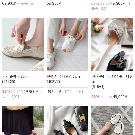
69,900원
리뷰수 : 8개
59,900원
67%
9,900원
리
29,900
뷰수 : 82개
코지 슬립온 2cm
텐션 런 스니커즈 2cm
[소가죽] 베르사유 슬리퍼 5
(212C9)
(402V7)
cm
(618V9)
33%
19,900원
리
39,900원
리뷰수 : 10개
29,900
뷰수 : 80개
38%
49,900원
79,900