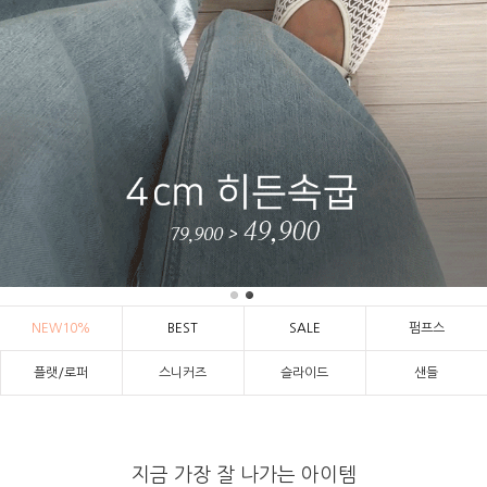
NEW10%
BEST
SALE
펌프스
플랫/로퍼
스니커즈
슬라이드
샌들
지금 가장 잘 나가는 아이템