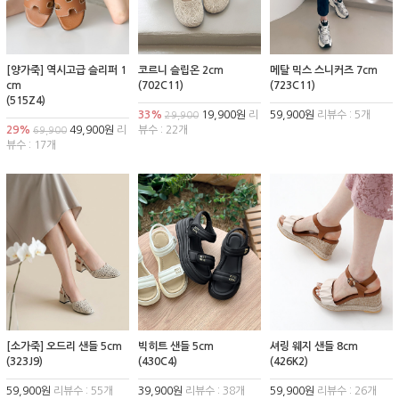
[양가죽] 역시고급 슬리퍼 1
코르니 슬립온 2cm
메탈 믹스 스니커즈 7cm
cm
(702C11)
(723C11)
(515Z4)
33%
19,900원
리
59,900원
리뷰수 : 5개
29,900
29%
49,900원
리
뷰수 : 22개
69,900
뷰수 : 17개
[소가죽] 오드리 샌들 5cm
빅히트 샌들 5cm
셔링 웨지 샌들 8cm
(323J9)
(430C4)
(426K2)
59,900원
리뷰수 : 55개
39,900원
리뷰수 : 38개
59,900원
리뷰수 : 26개