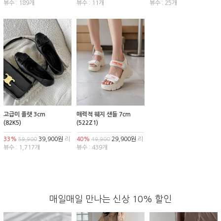
뷰수 : 189개
뷰수 : 11개
뷰수 : 25개
고급미 플랫 3cm
매력적 웨지 샌들 7cm
(82K5)
(522Z1)
33%
39,900원
리
40%
29,900원
리
59,900
49,900
뷰수 : 1,717개
뷰수 : 439개
매일매일 만나는 신상 10% 할인