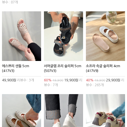
뷰수 : 87개
에스쁘리 샌들 5cm
서머글램 조리 슬리퍼 5cm
소프라 속굽 슬리퍼 4cm
(417V3)
(507V3)
(417V9)
49,900원
리뷰수 : 3개
60%
19,900원
리
40%
29,900원
리
49,900
49,900
뷰수 : 7개
뷰수 : 265개