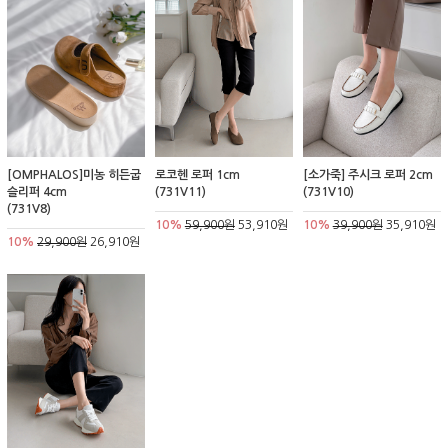
[OMPHALOS]미농 히든굽
로코헨 로퍼 1cm
[소가죽] 주시크 로퍼 2cm
슬리퍼 4cm
(731V11)
(731V10)
(731V8)
10%
59,900원
53,910원
10%
39,900원
35,910원
10%
29,900원
26,910원