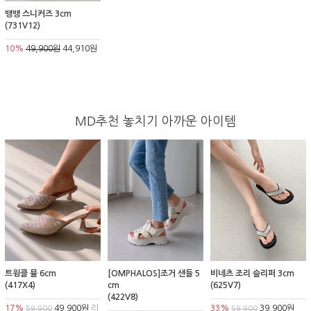
뱅뱅 스니커즈 3cm
(731V12)
10%
49,900원
44,910원
MD추천 놓치기 아까운 아이템
트윙클 뮬 6cm
[OMPHALOS]조거 샌들 5
비네츠 조리 슬리퍼 3cm
(417X4)
cm
(625V7)
(422V8)
17%
49,900원
리
33%
39,900원
59,900
59,900