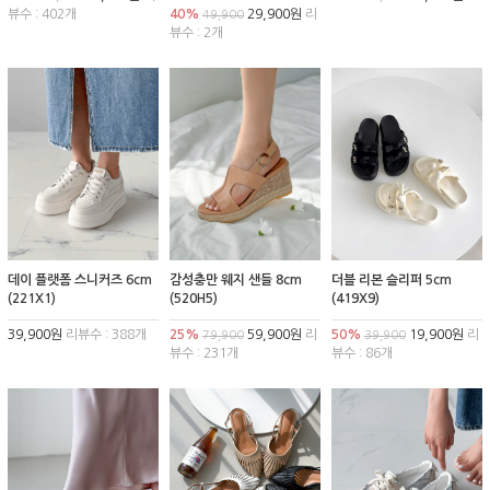
뷰수 : 402개
40%
29,900원
리
49,900
뷰수 : 2개
데이 플랫폼 스니커즈 6cm
감성충만 웨지 샌들 8cm
더블 리본 슬리퍼 5cm
(221X1)
(520H5)
(419X9)
39,900원
리뷰수 : 388개
25%
59,900원
리
50%
19,900원
리
79,900
39,900
뷰수 : 231개
뷰수 : 86개