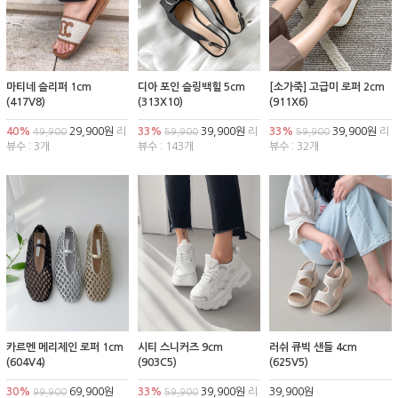
마티네 슬리퍼 1cm
디아 포인 슬링백힐 5cm
[소가죽] 고급미 로퍼 2cm
(417V8)
(313X10)
(911X6)
40%
29,900원
리
33%
39,900원
리
33%
39,900원
리
49,900
59,900
59,900
뷰수 : 3개
뷰수 : 143개
뷰수 : 32개
카르멘 메리제인 로퍼 1cm
시티 스니커즈 9cm
러쉬 큐빅 샌들 4cm
(604V4)
(903C5)
(625V5)
30%
69,900원
33%
39,900원
리
39,900원
99,900
59,900