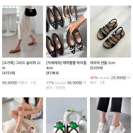
[소가죽] 그리드 슬리퍼 2c
[자체제작] 매력뿜뿜 하이힐
아리아 샌들 2cm
m
4cm
(520V6)
(415V8)
(819K4)
40%
29,900원
리
49,900
69,900원
리뷰수 : 1개
17%
49,900원
리
뷰수 : 1개
59,900
뷰수 : 338개