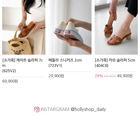
[소가죽] 케이트 슬리퍼 7c
메들리 스니커즈 2cm
[소가죽] 카모 슬리퍼 5cm
m
(723V1)
(404C6)
(625V2)
29,900원
29%
49,900원
69,900
69,900원
INSTARGRAM
@hollyshop_daily