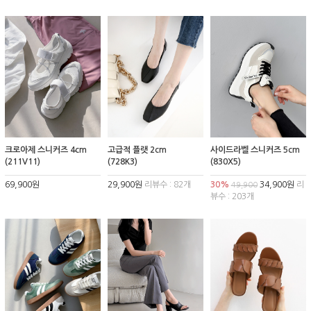
크로아제 스니커즈 4cm
고급적 플랫 2cm
사이드라벨 스니커즈 5cm
(211V11)
(728K3)
(830X5)
69,900원
29,900원
리뷰수 : 82개
30%
34,900원
리
49,900
뷰수 : 203개