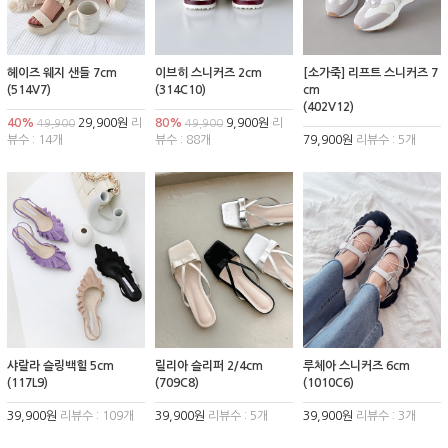
헤이즈 웨지 샌들 7cm
이브히 스니커즈 2cm
[소가죽] 리프트 스니커즈 7
(514V7)
(314C10)
cm
(402V12)
40%
29,900원
리
80%
9,900원
리
49,900
49,900
뷰수 : 14개
뷰수 : 88개
79,900원
리뷰수 : 5개
샤랄라 슬링백힐 5cm
릴리아 슬리퍼 2/4cm
루체아 스니커즈 6cm
(117L9)
(709C8)
(1010C6)
39,900원
리뷰수 : 109개
39,900원
리뷰수 : 5개
39,900원
리뷰수 : 3개