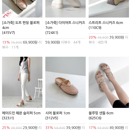
[소가죽] 도트 펀칭 블로퍼
[소가죽] 다이어트 스니커즈
스트리트 스니커즈 6cm
4cm
7cm
(110C9)
(415V7)
(724X1)
20%
39,900원
리
49,900
13%
69,900원
리
59,900원
리뷰수 : 44개
뷰수 : 485개
79,900
뷰수 : 11개
메이드인 헤븐 슬리퍼 5cm
시어 블로퍼 1cm
블루밍 샌들 6cm
(323J1)
(312V5)
(625C6)
25%
29,900원
리
33%
39,900원
리
17%
49,900원
리
39,900
59,900
59,900