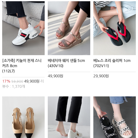
[소가죽] 키높이 천재 스니
베네치아 웨지 샌들 5cm
베노스 조리 슬리퍼 1cm
커즈 8cm
(430V10)
(702V11)
(112L7)
49,900원
29,900원
17%
49,900원
리
59,900
뷰수 : 1,370개