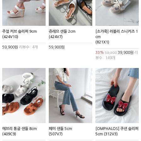
주얼 커브 슬리퍼 9cm
쥬레므 샌들 2cm
[소가죽] 러블리 스니커즈 1
(424V10)
(424V7)
cm
(821X1)
59,900원
리뷰수 : 4개
59,900원
33%
39,900원
리
59,900
뷰수 : 149개
에브리 통굽 샌들 8cm
페미 샌들 5cm
[OMPHALOS] 쿠션 슬리퍼
(409C9)
(507V7)
5cm (312V3)