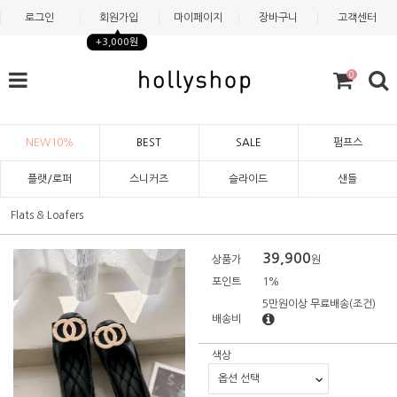
로그인
회원가입
마이페이지
장바구니
고객센터
+3,000원
0
NEW10%
BEST
SALE
펌프스
플랫/로퍼
스니커즈
슬라이드
샌들
Flats & Loafers
39,900
상품가
원
포인트
1%
5만원이상 무료배송
(조건)
배송비
색상