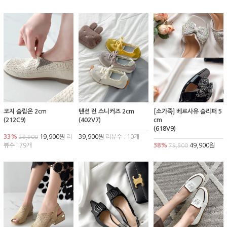
코지 슬립온 2cm
텐션 런 스니커즈 2cm
[소가죽] 베르사유 슬리퍼 5
(212C9)
(402V7)
cm
(618V9)
33%
19,900원
리
39,900원
리뷰수 : 10개
29,900
뷰수 : 79개
38%
49,900원
79,900