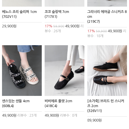
베노스 조리 슬리퍼 1cm
코코 슬링백 7cm
그리너리 에어굽 스니커즈 8
(702V11)
(717X1)
cm
(219C7)
29,900원
17%
49,900원
리
59,900
뷰수 : 26개
17%
49,900원
리
59,900
뷰수 : 18개
센스있는 샌들 4cm
비비에르 플랫 2cm
[소가죽] 브리드 런 스니커
(608L4)
(418C4)
즈 2cm
(326V11)
49,900원
리뷰수 : 23개
49,900원
리뷰수 : 8개
89,900원