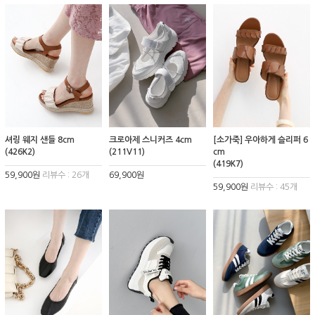
셔링 웨지 샌들 8cm
크로아제 스니커즈 4cm
[소가죽] 우아하게 슬리퍼 6
(426K2)
(211V11)
cm
(419K7)
59,900원
리뷰수 : 26개
69,900원
59,900원
리뷰수 : 45개