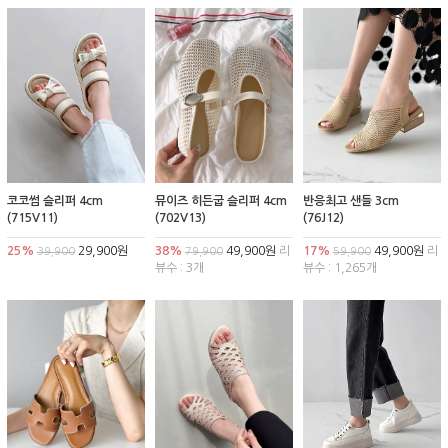
코코썸 슬리퍼 4cm
뮤이즈 히든굽 슬리퍼 4cm
반응최고 샌들 3cm
(715V11)
(702V13)
(76J12)
25%
29,900원
38%
49,900원
리
17%
49,900원
리
39,900
79,900
59,900
뷰수 : 3개
뷰수 : 1,265개