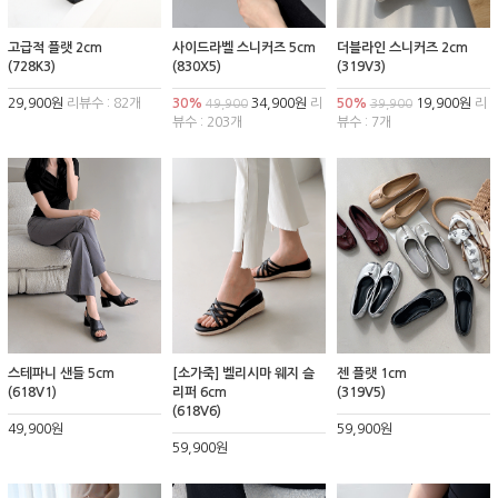
고급적 플랫 2cm
사이드라벨 스니커즈 5cm
더블라인 스니커즈 2cm
(728K3)
(830X5)
(319V3)
29,900원
리뷰수 : 82개
30%
34,900원
리
50%
19,900원
리
49,900
39,900
뷰수 : 203개
뷰수 : 7개
스테파니 샌들 5cm
[소가죽] 벨리시마 웨지 슬
젠 플랫 1cm
(618V1)
리퍼 6cm
(319V5)
(618V6)
49,900원
59,900원
59,900원