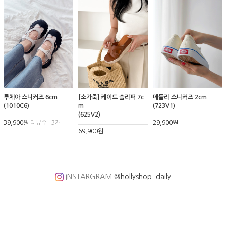
루체아 스니커즈 6cm
[소가죽] 케이트 슬리퍼 7c
메들리 스니커즈 2cm
(1010C6)
m
(723V1)
(625V2)
39,900원
리뷰수 : 3개
29,900원
69,900원
INSTARGRAM
@hollyshop_daily