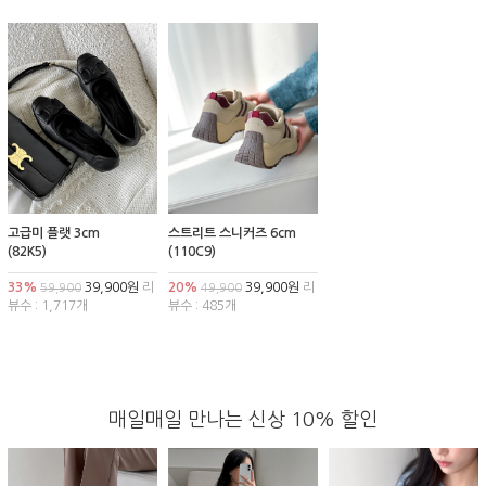
고급미 플랫 3cm
스트리트 스니커즈 6cm
(82K5)
(110C9)
33%
39,900원
리
20%
39,900원
리
59,900
49,900
뷰수 : 1,717개
뷰수 : 485개
매일매일 만나는 신상 10% 할인