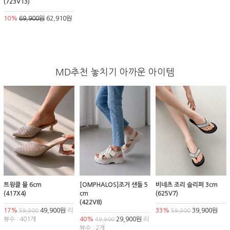
(723V13)
10%
69,900원
62,910원
MD추천 놓치기 아까운 아이템
트윙클 뮬 6cm
[OMPHALOS]조거 샌들 5
비네츠 조리 슬리퍼 3cm
(417X4)
cm
(625V7)
(422V8)
17%
49,900원
리
33%
39,900원
59,900
59,900
뷰수 : 401개
40%
29,900원
리
49,900
뷰수 : 2개