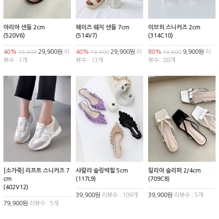
아리아 샌들 2cm
헤이즈 웨지 샌들 7cm
이브히 스니커즈 2cm
(520V6)
(514V7)
(314C10)
40%
29,900원
리
40%
29,900원
리
80%
9,900원
리
49,900
49,900
49,900
뷰수 : 1개
뷰수 : 13개
뷰수 : 88개
[소가죽] 리프트 스니커즈 7
샤랄라 슬링백힐 5cm
릴리아 슬리퍼 2/4cm
cm
(117L9)
(709C8)
(402V12)
39,900원
리뷰수 : 109개
39,900원
리뷰수 : 5개
79,900원
리뷰수 : 5개