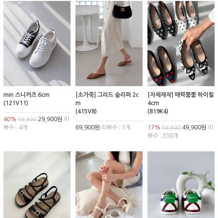
min 스니커즈 6cm
[소가죽] 그리드 슬리퍼 2c
[자체제작] 매력뿜뿜 하이힐
(121V11)
m
4cm
(415V8)
(819K4)
40%
29,900원
리
49,900
뷰수 : 4개
69,900원
리뷰수 : 1개
17%
49,900원
리
59,900
뷰수 : 338개