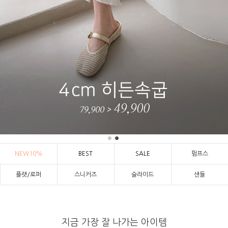
NEW10%
BEST
SALE
펌프스
플랫/로퍼
스니커즈
슬라이드
샌들
지금 가장 잘 나가는 아이템