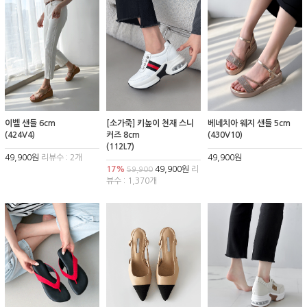
이벨 샌들 6cm
[소가죽] 키높이 천재 스니
베네치아 웨지 샌들 5cm
(424V4)
커즈 8cm
(430V10)
(112L7)
49,900원
리뷰수 : 2개
49,900원
17%
49,900원
리
59,900
뷰수 : 1,370개