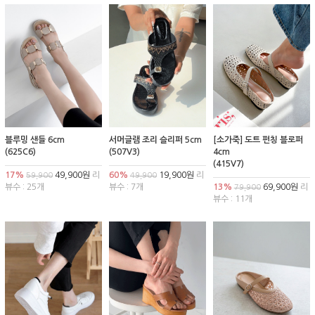
블루밍 샌들 6cm
서머글램 조리 슬리퍼 5cm
[소가죽] 도트 펀칭 블로퍼
(625C6)
(507V3)
4cm
(415V7)
17%
49,900원
리
60%
19,900원
리
59,900
49,900
뷰수 : 25개
뷰수 : 7개
13%
69,900원
리
79,900
뷰수 : 11개