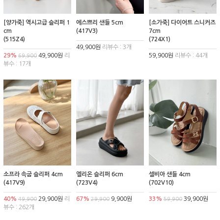
[양가죽] 역시고급 슬리퍼 1
에스쁘리 샌들 5cm
[소가죽] 다이어트 스니커즈
cm
(417V3)
7cm
(515Z4)
(724X1)
49,900원
리뷰수 : 3개
29%
49,900원
리
59,900원
리뷰수 : 44개
69,900
뷰수 : 17개
소프라 속굽 슬리퍼 4cm
엘리온 슬리퍼 6cm
셀비아 샌들 4cm
(417V9)
(723V4)
(702V10)
40%
29,900원
리
67%
9,900원
33%
39,900원
49,900
29,900
59,900
뷰수 : 262개