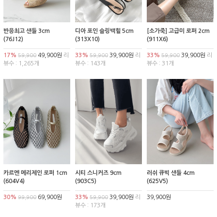
반응최고 샌들 3cm
디아 포인 슬링백힐 5cm
[소가죽] 고급미 로퍼 2cm
(76J12)
(313X10)
(911X6)
17%
49,900원
리
33%
39,900원
리
33%
39,900원
리
59,900
59,900
59,900
뷰수 : 1,265개
뷰수 : 143개
뷰수 : 31개
카르멘 메리제인 로퍼 1cm
시티 스니커즈 9cm
러쉬 큐빅 샌들 4cm
(604V4)
(903C5)
(625V5)
30%
69,900원
33%
39,900원
리
39,900원
99,900
59,900
뷰수 : 173개