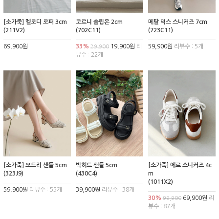
[소가죽] 멜로디 로퍼 3cm
코르니 슬립온 2cm
메탈 믹스 스니커즈 7cm
(211V2)
(702C11)
(723C11)
69,900원
33%
19,900원
리
59,900원
리뷰수 : 5개
29,900
뷰수 : 22개
[소가죽] 오드리 샌들 5cm
빅히트 샌들 5cm
[소가죽] 에르 스니커즈 4c
(323J9)
(430C4)
m
(1011X2)
59,900원
리뷰수 : 55개
39,900원
리뷰수 : 38개
30%
69,900원
리
99,900
뷰수 : 87개