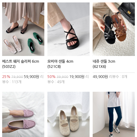
베스트 웨지 슬리퍼 6cm
모비아 샌들 4cm
네쥬 샌들 3cm
(503Z2)
(521C8)
(621X6)
25%
59,900원
리
50%
19,900원
리
49,900원
리뷰수 : 8개
79,900
39,900
뷰수 : 113개
뷰수 : 49개