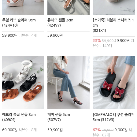
주얼 커브 슬리퍼 9cm
쥬레므 샌들 2cm
[소가죽] 러블리 스니커즈 1
(424V10)
(424V7)
cm
(821X1)
59,900원
리뷰수 : 4개
59,900원
33%
39,900원
리
59,900
뷰수 : 149개
에브리 통굽 샌들 8cm
페미 샌들 5cm
[OMPHALOS] 쿠션 슬리퍼
(409C9)
(507V7)
5cm (312V3)
69,900원
리뷰수 : 8개
59,900원
67%
9,900원
리
29,900
뷰수 : 82개