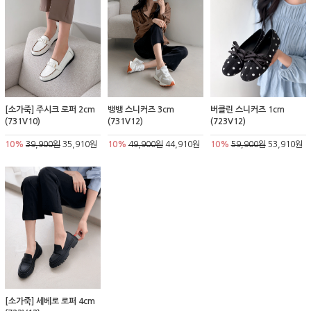
[소가죽] 주시크 로퍼 2cm
뱅뱅 스니커즈 3cm
버클린 스니커즈 1cm
(731V10)
(731V12)
(723V12)
10%
39,900원
35,910원
10%
49,900원
44,910원
10%
59,900원
53,910원
[소가죽] 세베로 로퍼 4cm