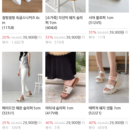
점핑점핑 속굽스니커즈 6c
[소가죽] 각선미 웨지 슬리
시어 블로퍼 1cm
m
퍼 7cm
(312V5)
(117L8)
(404L6)
33%
39,900원
리
59,900
20%
39,900원
리
33%
39,900원
리
뷰수 : 11개
49,900
59,900
뷰수 : 1,682개
뷰수 : 579개
메이드인 헤븐 슬리퍼 5cm
마티네 슬리퍼 1cm
매력적 웨지 샌들 7cm
(323J1)
(417V8)
(522Z1)
25%
29,900원
리
40%
29,900원
리
40%
29,900원
리
39,900
49,900
49,900
뷰수 : 189개
뷰수 : 3개
뷰수 : 439개