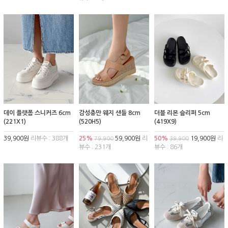
데이 플랫폼 스니커즈 6cm
감성충만 웨지 샌들 8cm
더블 리본 슬리퍼 5cm
(221X1)
(520H5)
(419X9)
39,900원
리뷰수 : 388개
25%
59,900원
리
50%
19,900원
리
79,900
39,900
뷰수 : 231개
뷰수 : 86개