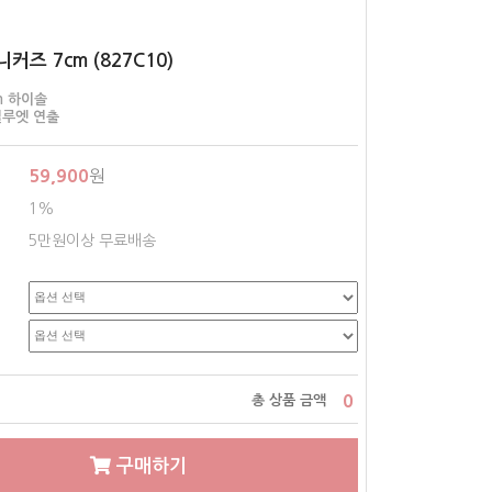
커즈 7cm (827C10)
m 하이솔
실루엣 연출
59,900
원
1%
5만원이상 무료배송
0
총 상품 금액
구매하기