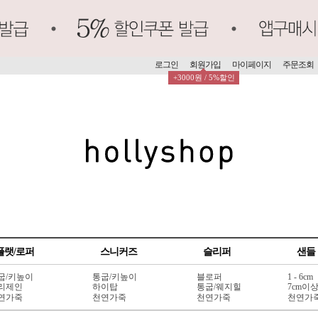
로그인
회원가입
마이페이지
주문조회
+3000원 / 5%할인
플랫/로퍼
스니커즈
슬리퍼
샌들
굽/키높이
통굽/키높이
블로퍼
1 - 6cm
리제인
하이탑
통굽/웨지힐
7cm이
연가죽
천연가죽
천연가죽
천연가