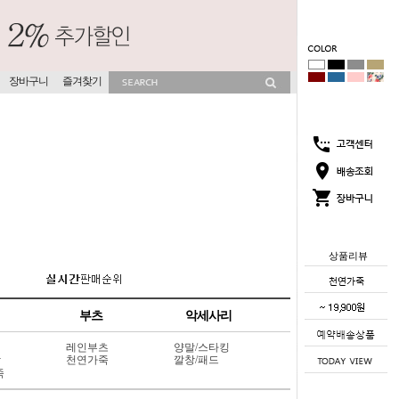
장바구니
즐겨찾기
상품리뷰
부츠
악세사리
레인부츠
양말/스타킹
상
천연가죽
깔창/패드
죽