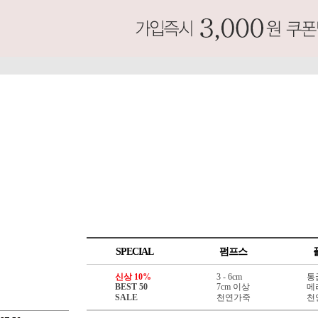
SPECIAL
펌프스
신상 10%
3 - 6cm
통
BEST 50
7cm 이상
메
SALE
천연가죽
천