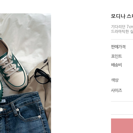
모디나 스니
기다리던 7c
드라마틱한 
판매가격
포인트
배송비
색상
사이즈