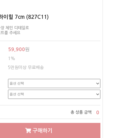
이힐 7cm (827C11)
장 체인 디테일로
이트를 주세요
59,900
원
1%
5만원이상 무료배송
0
총 상품 금액
구매하기