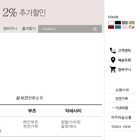
장바구니
즐겨찾기
상품리뷰
부츠
악세사리
레인부츠
양말/스타킹
상
천연가죽
깔창/패드
죽