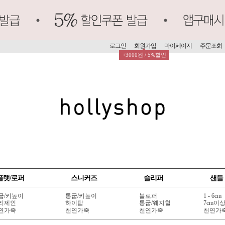
로그인
회원가입
마이페이지
주문조회
+3000원 / 5%할인
플랫/로퍼
스니커즈
슬리퍼
샌들
굽/키높이
통굽/키높이
블로퍼
1 - 6cm
리제인
하이탑
통굽/웨지힐
7cm이
연가죽
천연가죽
천연가죽
천연가