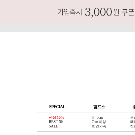
SPECIAL
펌프스
신상 10%
3 - 6cm
통
BEST 50
7cm 이상
메
SALE
천연가죽
천