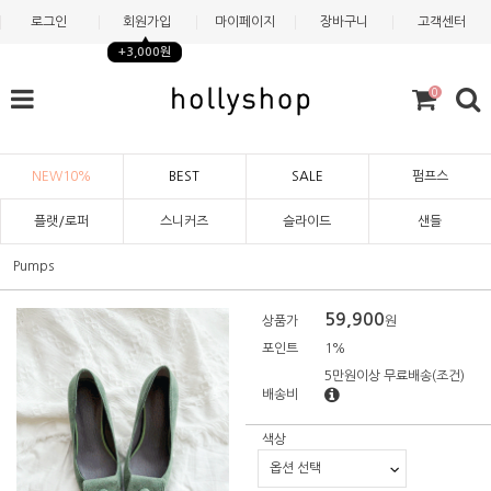
로그인
회원가입
마이페이지
장바구니
고객센터
+3,000원
0
NEW10%
BEST
SALE
펌프스
플랫/로퍼
스니커즈
슬라이드
샌들
Pumps
59,900
상품가
원
포인트
1%
5만원이상 무료배송
(조건)
배송비
색상