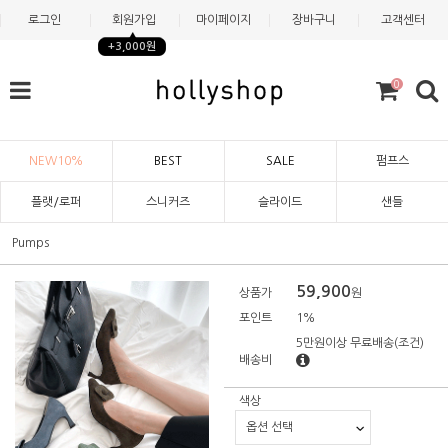
로그인
회원가입
마이페이지
장바구니
고객센터
+3,000원
0
NEW10%
BEST
SALE
펌프스
플랫/로퍼
스니커즈
슬라이드
샌들
Pumps
59,900
상품가
원
포인트
1%
5만원이상 무료배송
(조건)
배송비
색상