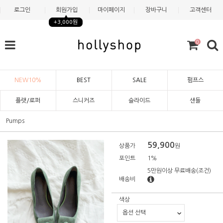
로그인
회원가입
마이페이지
장바구니
고객센터
+3,000원
0
NEW10%
BEST
SALE
펌프스
플랫/로퍼
스니커즈
슬라이드
샌들
Pumps
59,900
상품가
원
포인트
1%
5만원이상 무료배송
(조건)
배송비
색상