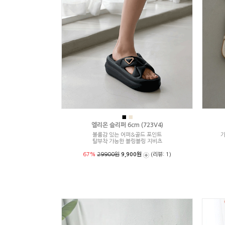
■
■
엘리온 슬리퍼 6cm (723V4)
볼륨감 있는 어퍼&골드 포인트
가
탈부착 가능한 블링블링 지비츠
67%
29900원
9,900원
(리뷰: 1)