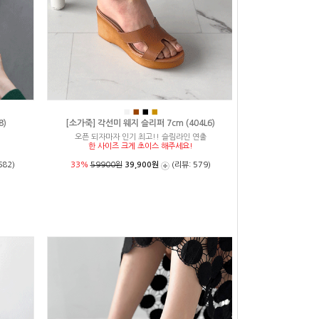
■
■
■
■
8)
[소가죽] 각선미 웨지 슬리퍼 7cm (404L6)
오픈 되자마자 인기 최고!! 슬림라인 연출
한 사이즈 크게 초이스 해주세요!
682)
33%
59900원
39,900원
(리뷰: 579)