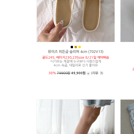
■
■
■
뮤이즈 히든굽 슬리퍼 4cm (702V13)
골드245, 베이지230,235size 8/21일 예약배송
다가오는 계절에 누구보다 사랑스럽게
4cm 속굽, 데일리로 신기 좋아요
38%
79900원
49,900원
(리뷰: 3)