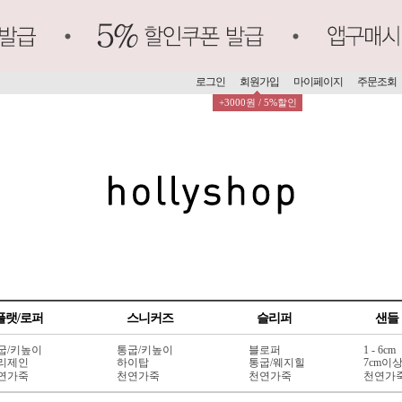
로그인
회원가입
마이페이지
주문조회
+3000원 / 5%할인
플랫/로퍼
스니커즈
슬리퍼
샌들
굽/키높이
통굽/키높이
블로퍼
1 - 6cm
리제인
하이탑
통굽/웨지힐
7cm이
연가죽
천연가죽
천연가죽
천연가