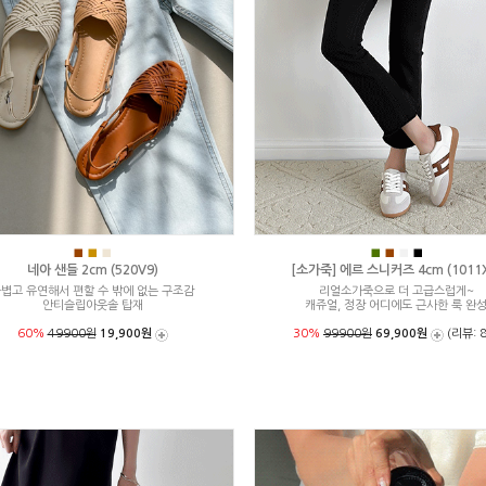
■
■
■
■
■
■
■
네아 샌들 2cm (520V9)
[소가죽] 에르 스니커즈 4cm (1011X
볍고 유연해서 편할 수 밖에 없는 구조감
리얼소가죽으로 더 고급스럽게~
안티슬립아웃솔 탑재
캐쥬얼, 정장 어디에도 근사한 룩 완
60%
49900원
19,900원
30%
99900원
69,900원
(리뷰: 8