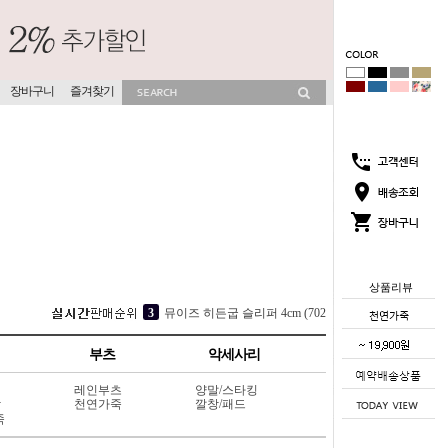
장바구니
즐겨찾기
상품리뷰
5
네아 샌들 2cm (520V9)
1
코코썸 슬리퍼 4cm (715V11)
부츠
악세사리
2
소프라 속굽 슬리퍼 4cm (417V9)
3
뮤이즈 히든굽 슬리퍼 4cm (702V13)
레인부츠
양말/스타킹
상
천연가죽
깔창/패드
4
점핑점핑 속굽스니커즈 6cm (117L8)
죽