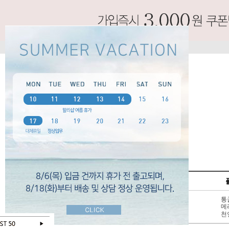
SPECIAL
펌프스
신상 10%
3 - 6cm
통
BEST 50
7cm 이상
메
SALE
천연가죽
천
오늘 하루 보지않기
닫기