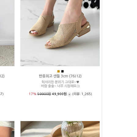
■
■
2)
반응최고 샌들 3cm (76J12)
럭셔리한 분위기 그대로~♥
성
바람 솔솔~ 너무 시원해요:))
7)
17%
59900원
49,900원
(리뷰: 1,265)