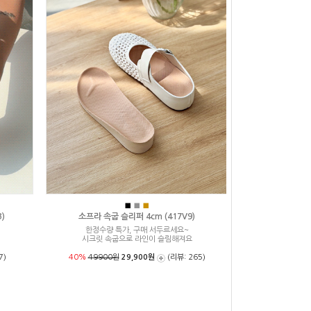
■
■
■
)
소프라 속굽 슬리퍼 4cm (417V9)
한정수량 특가, 구매 서두르세요~
시크릿 속굽으로 라인이 슬림해져요
7)
40%
49900원
29,900원
(리뷰: 265)