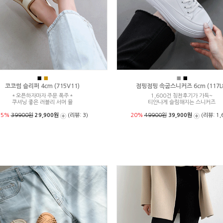
■
■
■
■
코코썸 슬리퍼 4cm (715V11)
점핑점핑 속굽스니커즈 6cm (117L
＊오픈하자마자 주문 폭주＊
1,600건 칭찬후기가 가득~
쿠셔닝 좋은 러블리 서머 뮬
티안나게 슬림해지는 스니커즈
25%
39900원
29,900원
(리뷰: 3)
20%
49900원
39,900원
(리뷰: 1,