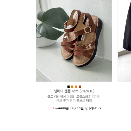
■
■
■
■
셀비아 샌들 4cm (702V10)
골드 디테일이 더해진 고급스러운 디자인
신고 벗기 편한 벨크로 타입
33%
59900원
39,900원
(리뷰: 2)