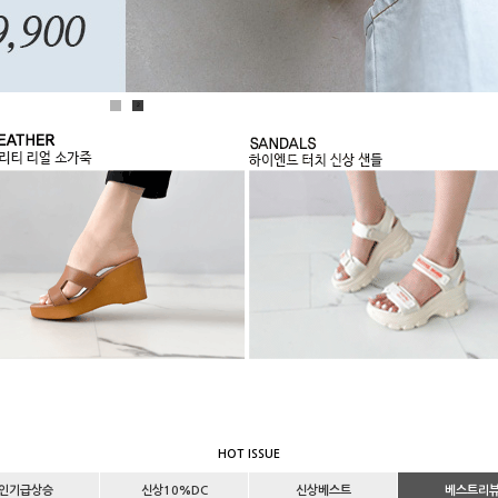
1
2
HOT ISSUE
인기급상승
신상10%DC
신상베스트
베스트리