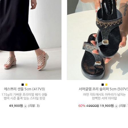
■
■
■
■
에스쁘리 샌들 5cm (417V3)
서머글램 조리 슬리퍼 5cm (507V3
178g의 가벼운 프리미엄 웨지 샌들
어떤 각도에서도 아우라가 넘치는
썸머 시즌 품격 있는 스타일 완성
완벽한 서머 아이템
49,900원
(리뷰: 3)
60%
49900원
19,900원
(리뷰: 