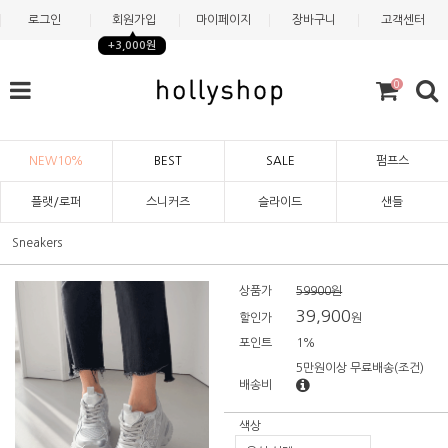
로그인
회원가입
마이페이지
장바구니
고객센터
+3,000원
0
NEW10%
BEST
SALE
펌프스
플랫/로퍼
스니커즈
슬라이드
샌들
Sneakers
상품가
59900원
39,900
할인가
원
포인트
1%
5만원이상 무료배송
(조건)
배송비
색상