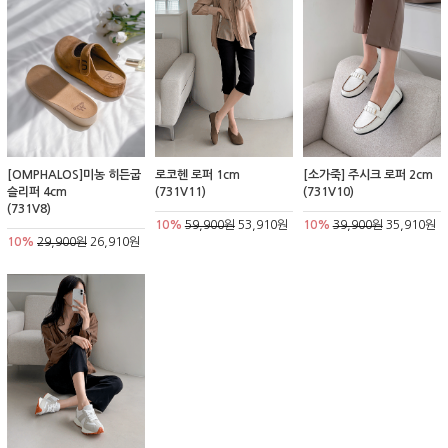
[OMPHALOS]미농 히든굽
로코헨 로퍼 1cm
[소가죽] 주시크 로퍼 2cm
슬리퍼 4cm
(731V11)
(731V10)
(731V8)
10%
59,900원
53,910원
10%
39,900원
35,910원
10%
29,900원
26,910원