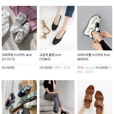
크로아제 스니커즈 4cm
고급적 플랫 2cm
사이드라벨 스니커즈 5cm
(211V11)
(728K3)
(830X5)
69,900원
29,900원
리뷰수 : 82개
30%
34,900원
리
49,900
뷰수 : 203개