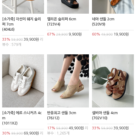
[소가죽] 각선미 웨지 슬리
엘리온 슬리퍼 6cm
네아 샌들 2cm
퍼 7cm
(723V4)
(520V9)
(404L6)
67%
9,900원
60%
19,900원
29,900
49,900
33%
39,900원
리
59,900
뷰수 : 579개
[소가죽] 에르 스니커즈 4c
반응최고 샌들 3cm
셀비아 샌들 4cm
m
(76J12)
(702V10)
(1011X2)
17%
49,900원
리
33%
39,900원
59,900
59,900
30%
69,900원
리
뷰수 : 1,265개
99,900