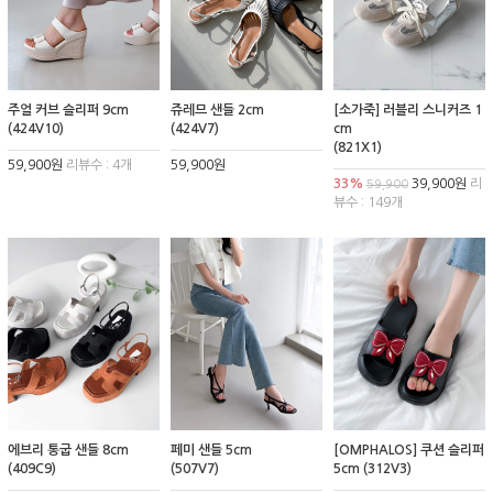
주얼 커브 슬리퍼 9cm
쥬레므 샌들 2cm
[소가죽] 러블리 스니커즈 1
(424V10)
(424V7)
cm
(821X1)
59,900원
리뷰수 : 4개
59,900원
33%
39,900원
리
59,900
뷰수 : 149개
에브리 통굽 샌들 8cm
페미 샌들 5cm
[OMPHALOS] 쿠션 슬리퍼
(409C9)
(507V7)
5cm (312V3)