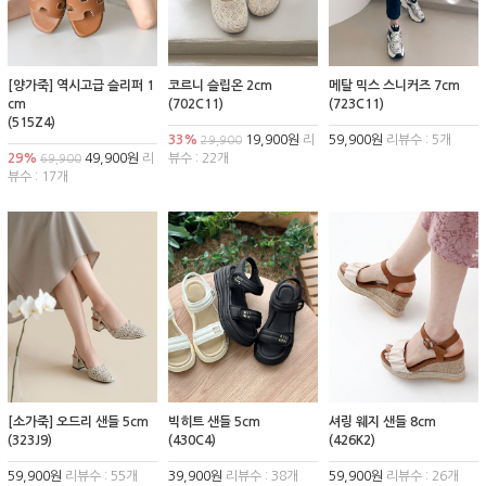
[양가죽] 역시고급 슬리퍼 1
코르니 슬립온 2cm
메탈 믹스 스니커즈 7cm
cm
(702C11)
(723C11)
(515Z4)
33%
19,900원
리
59,900원
리뷰수 : 5개
29,900
29%
49,900원
리
뷰수 : 22개
69,900
뷰수 : 17개
[소가죽] 오드리 샌들 5cm
빅히트 샌들 5cm
셔링 웨지 샌들 8cm
(323J9)
(430C4)
(426K2)
59,900원
리뷰수 : 55개
39,900원
리뷰수 : 38개
59,900원
리뷰수 : 26개