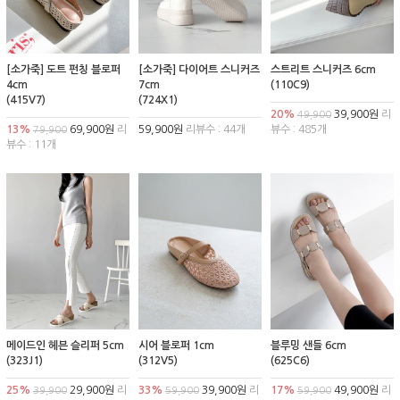
[소가죽] 도트 펀칭 블로퍼
[소가죽] 다이어트 스니커즈
스트리트 스니커즈 6cm
4cm
7cm
(110C9)
(415V7)
(724X1)
20%
39,900원
리
49,900
13%
69,900원
리
59,900원
리뷰수 : 44개
뷰수 : 485개
79,900
뷰수 : 11개
메이드인 헤븐 슬리퍼 5cm
시어 블로퍼 1cm
블루밍 샌들 6cm
(323J1)
(312V5)
(625C6)
25%
29,900원
리
33%
39,900원
리
17%
49,900원
리
39,900
59,900
59,900