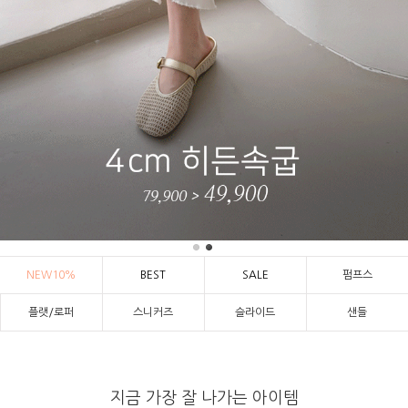
NEW10%
BEST
SALE
펌프스
플랫/로퍼
스니커즈
슬라이드
샌들
지금 가장 잘 나가는 아이템