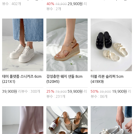
뷰수 : 402개
40%
29,900원
리
49,900
뷰수 : 2개
데이 플랫폼 스니커즈 6cm
감성충만 웨지 샌들 8cm
더블 리본 슬리퍼 5cm
(221X1)
(520H5)
(419X9)
39,900원
리뷰수 : 388개
25%
59,900원
리
50%
19,900원
리
79,900
39,900
뷰수 : 231개
뷰수 : 86개