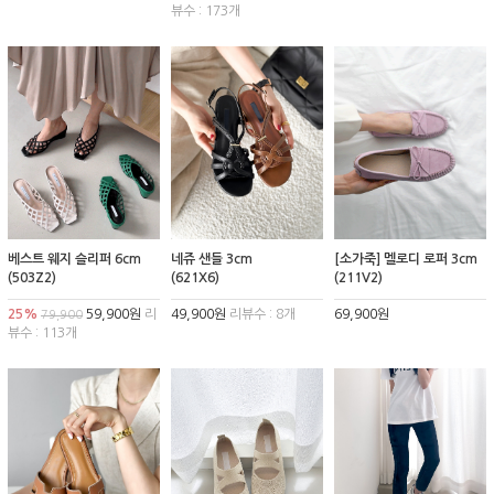
뷰수 : 173개
베스트 웨지 슬리퍼 6cm
네쥬 샌들 3cm
[소가죽] 멜로디 로퍼 3cm
(503Z2)
(621X6)
(211V2)
25%
59,900원
리
49,900원
리뷰수 : 8개
69,900원
79,900
뷰수 : 113개