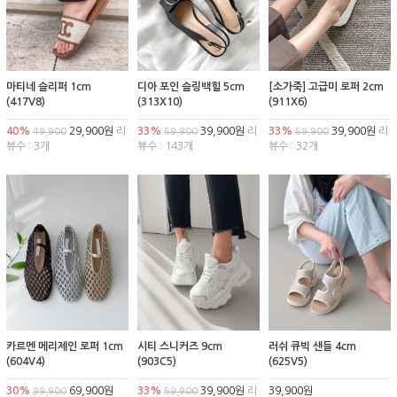
마티네 슬리퍼 1cm
디아 포인 슬링백힐 5cm
[소가죽] 고급미 로퍼 2cm
(417V8)
(313X10)
(911X6)
40%
29,900원
리
33%
39,900원
리
33%
39,900원
리
49,900
59,900
59,900
뷰수 : 3개
뷰수 : 143개
뷰수 : 32개
카르멘 메리제인 로퍼 1cm
시티 스니커즈 9cm
러쉬 큐빅 샌들 4cm
(604V4)
(903C5)
(625V5)
30%
69,900원
33%
39,900원
리
39,900원
99,900
59,900