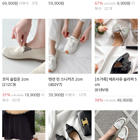
69,900원
리뷰수 : 8개
59,900원
67%
9,900원
리
29,900
뷰수 : 82개
코지 슬립온 2cm
텐션 런 스니커즈 2cm
[소가죽] 베르사유 슬리퍼 5
(212C9)
(402V7)
cm
(618V9)
33%
19,900원
리
39,900원
리뷰수 : 10개
29,900
뷰수 : 80개
38%
49,900원
79,900