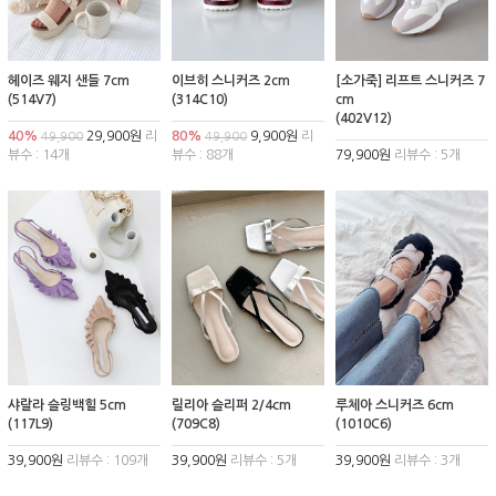
헤이즈 웨지 샌들 7cm
이브히 스니커즈 2cm
[소가죽] 리프트 스니커즈 7
(514V7)
(314C10)
cm
(402V12)
40%
29,900원
리
80%
9,900원
리
49,900
49,900
뷰수 : 14개
뷰수 : 88개
79,900원
리뷰수 : 5개
샤랄라 슬링백힐 5cm
릴리아 슬리퍼 2/4cm
루체아 스니커즈 6cm
(117L9)
(709C8)
(1010C6)
39,900원
리뷰수 : 109개
39,900원
리뷰수 : 5개
39,900원
리뷰수 : 3개