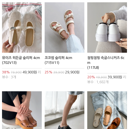
뮤이즈 히든굽 슬리퍼 4cm
코코썸 슬리퍼 4cm
점핑점핑 속굽스니커즈 6c
(702V13)
(715V11)
m
(117L8)
38%
49,900원
리
25%
29,900원
79,900
39,900
뷰수 : 3개
20%
39,900원
리
49,900
뷰수 : 1,682개