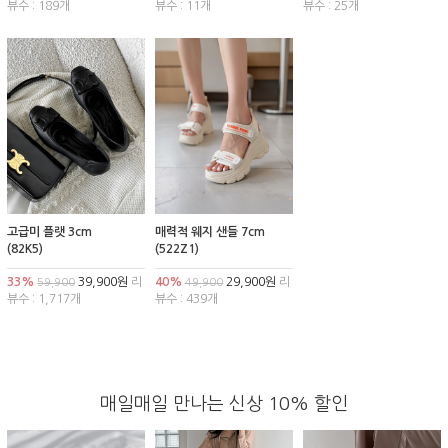
뷰수 : 189개
뷰수 : 11개
뷰수 : 25개
고급미 플랫 3cm
매력적 웨지 샌들 7cm
(82K5)
(522Z1)
33%
39,900원
리
40%
29,900원
리
59,900
49,900
뷰수 : 1,717개
뷰수 : 439개
매일매일 만나는 신상 10% 할인