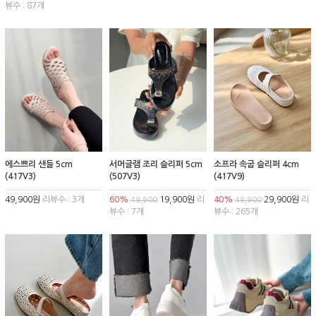
뷰수 : 87개
에스쁘리 샌들 5cm
서머글램 조리 슬리퍼 5cm
소프라 속굽 슬리퍼 4cm
(417V3)
(507V3)
(417V9)
49,900원
리뷰수 : 3개
60%
19,900원
리
40%
29,900원
리
49,900
49,900
뷰수 : 7개
뷰수 : 265개