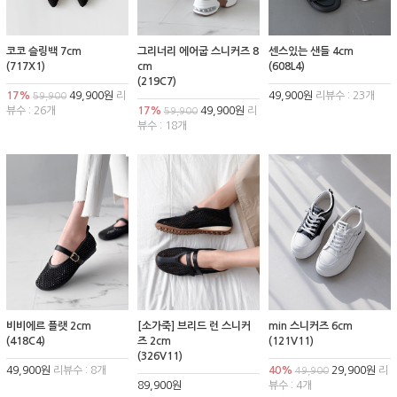
코코 슬링백 7cm
그리너리 에어굽 스니커즈 8
센스있는 샌들 4cm
(717X1)
cm
(608L4)
(219C7)
17%
49,900원
리
49,900원
리뷰수 : 23개
59,900
뷰수 : 26개
17%
49,900원
리
59,900
뷰수 : 18개
비비에르 플랫 2cm
[소가죽] 브리드 런 스니커
min 스니커즈 6cm
(418C4)
즈 2cm
(121V11)
(326V11)
49,900원
리뷰수 : 8개
40%
29,900원
리
49,900
89,900원
뷰수 : 4개