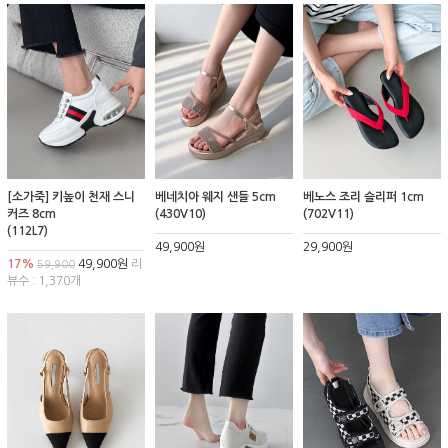
[소가죽] 키높이 천재 스니
베네치아 웨지 샌들 5cm
베노스 조리 슬리퍼 1cm
커즈 8cm
(430V10)
(702V11)
(112L7)
49,900원
29,900원
17%
49,900원
리
59,900
뷰수 : 1,370개