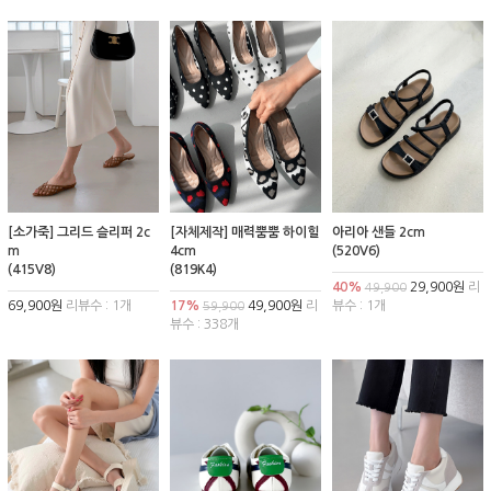
[소가죽] 그리드 슬리퍼 2c
[자체제작] 매력뿜뿜 하이힐
아리아 샌들 2cm
m
4cm
(520V6)
(415V8)
(819K4)
40%
29,900원
리
49,900
69,900원
리뷰수 : 1개
17%
49,900원
리
뷰수 : 1개
59,900
뷰수 : 338개