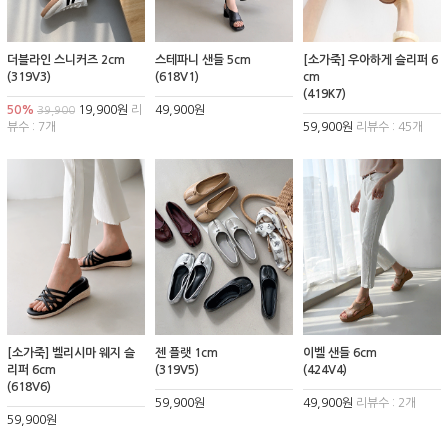
더블라인 스니커즈 2cm
스테파니 샌들 5cm
[소가죽] 우아하게 슬리퍼 6
(319V3)
(618V1)
cm
(419K7)
50%
19,900원
리
49,900원
39,900
뷰수 : 7개
59,900원
리뷰수 : 45개
[소가죽] 벨리시마 웨지 슬
젠 플랫 1cm
이벨 샌들 6cm
리퍼 6cm
(319V5)
(424V4)
(618V6)
59,900원
49,900원
리뷰수 : 2개
59,900원