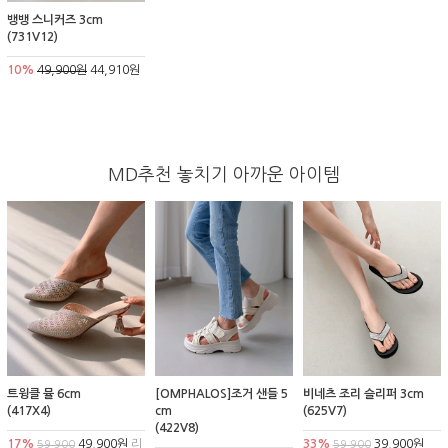
뱅뱅 스니커즈 3cm
(731V12)
10%
49,900원
44,910원
MD추천 놓치기 아까운 아이템
트윙클 뮬 6cm
[OMPHALOS]조거 샌들 5
비네츠 조리 슬리퍼 3cm
(417X4)
cm
(625V7)
(422V8)
17%
49,900원
리
33%
39,900원
59,900
59,900