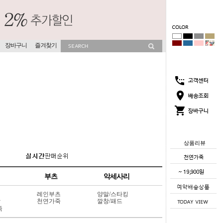
장바구니
즐겨찾기
상품리뷰
부츠
악세사리
레인부츠
양말/스타킹
상
천연가죽
깔창/패드
죽