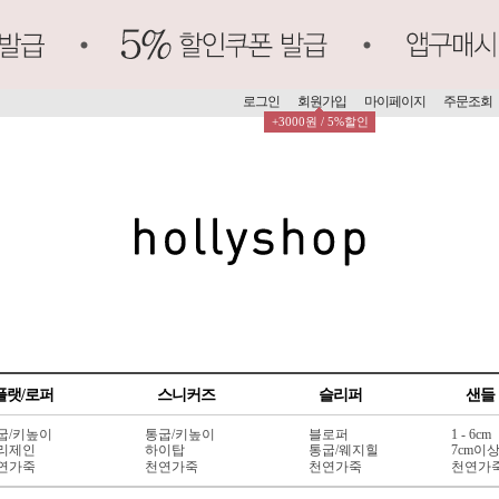
로그인
회원가입
마이페이지
주문조회
+3000원 / 5%할인
플랫/로퍼
스니커즈
슬리퍼
샌들
굽/키높이
통굽/키높이
블로퍼
1 - 6cm
리제인
하이탑
통굽/웨지힐
7cm이
연가죽
천연가죽
천연가죽
천연가