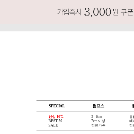
SPECIAL
펌프스
신상 10%
3 - 6cm
통
BEST 50
7cm 이상
메
SALE
천연가죽
천