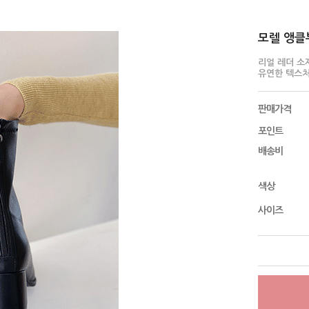
모렐 앵클부
리얼 레더 소
유연한 텍스처
판매가격
포인트
배송비
색상
사이즈