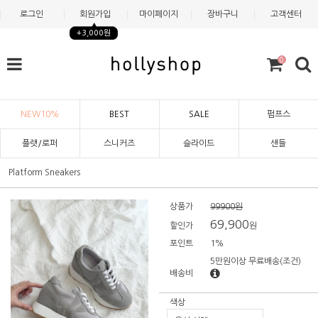
로그인
회원가입
마이페이지
장바구니
고객센터
+3,000원
0
NEW10%
BEST
SALE
펌프스
플랫/로퍼
스니커즈
슬라이드
샌들
Platform Sneakers
상품가
99900원
69,900
할인가
원
포인트
1%
5만원이상 무료배송
(조건)
배송비
색상