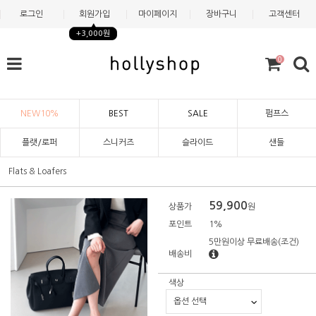
로그인
회원가입
마이페이지
장바구니
고객센터
+3,000원
0
NEW10%
BEST
SALE
펌프스
플랫/로퍼
스니커즈
슬라이드
샌들
Flats & Loafers
59,900
상품가
원
포인트
1%
5만원이상 무료배송
(조건)
배송비
색상