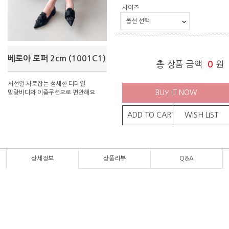
사이즈
베로아 로퍼 2cm (1001C1)
총 상품 금액
0
원
시선일 사로잡는 섬세한 디테일
BUY IT NOW
말랑바디와 이중쿠션으로 편안해요
ADD TO CART
WISH LIST
상세정보
상품리뷰
Q&A