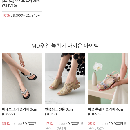
[소가죽] 주시크 로퍼 2cm
(731V10)
10%
39,900원
35,910원
MD추천 놓치기 아까운 아이템
비네츠 조리 슬리퍼 3cm
반응최고 샌들 3cm
마블 투웨이 슬리퍼 4cm
(625V7)
(76J12)
(618V3)
33%
39,900원
17%
49,900원
리
25%
29,900원
리
59,900
59,900
39,900
뷰수 : 1,265개
뷰수 : 30개