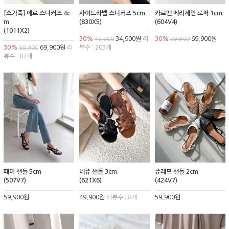
[소가죽] 에르 스니커즈 4c
사이드라벨 스니커즈 5cm
카르멘 메리제인 로퍼 1cm
m
(830X5)
(604V4)
(1011X2)
30%
34,900원
리
30%
69,900원
49,900
99,900
30%
69,900원
리
뷰수 : 203개
99,900
뷰수 : 87개
페미 샌들 5cm
네쥬 샌들 3cm
쥬레므 샌들 2cm
(507V7)
(621X6)
(424V7)
59,900원
49,900원
리뷰수 : 8개
59,900원