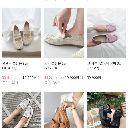
코르니 슬립온 2cm
코지 슬립온 2cm
[소가죽] 멜로디 로퍼 3cm
(702C11)
(212C9)
(211V2)
33%
19,900원
리
33%
19,900원
리
69,900원
29,900
29,900
뷰수 : 22개
뷰수 : 80개