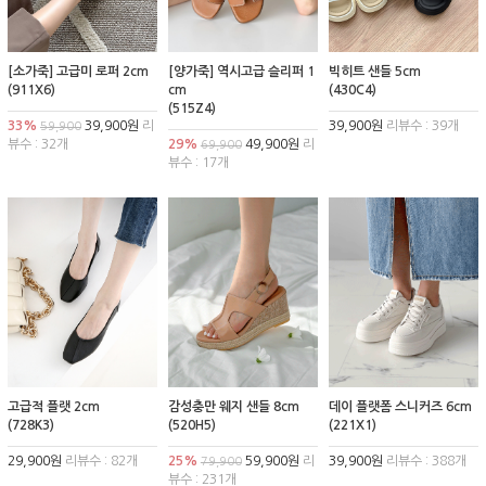
[소가죽] 고급미 로퍼 2cm
[양가죽] 역시고급 슬리퍼 1
빅히트 샌들 5cm
(911X6)
cm
(430C4)
(515Z4)
33%
39,900원
리
39,900원
리뷰수 : 39개
59,900
뷰수 : 32개
29%
49,900원
리
69,900
뷰수 : 17개
고급적 플랫 2cm
감성충만 웨지 샌들 8cm
데이 플랫폼 스니커즈 6cm
(728K3)
(520H5)
(221X1)
29,900원
리뷰수 : 82개
25%
59,900원
리
39,900원
리뷰수 : 388개
79,900
뷰수 : 231개