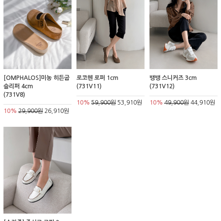
[OMPHALOS]미농 히든굽
로코헨 로퍼 1cm
뱅뱅 스니커즈 3cm
슬리퍼 4cm
(731V11)
(731V12)
(731V8)
10%
59,900원
53,910원
10%
49,900원
44,910원
10%
29,900원
26,910원