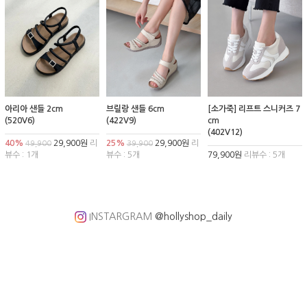
아리아 샌들 2cm
브릴랑 샌들 6cm
[소가죽] 리프트 스니커즈 7
(520V6)
(422V9)
cm
(402V12)
40%
29,900원
리
25%
29,900원
리
49,900
39,900
뷰수 : 1개
뷰수 : 5개
79,900원
리뷰수 : 5개
INSTARGRAM
@hollyshop_daily