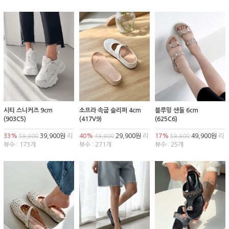
시티 스니커즈 9cm
소프라 속굽 슬리퍼 4cm
블루밍 샌들 6cm
(903C5)
(417V9)
(625C6)
33%
39,900원
리
40%
29,900원
리
17%
49,900원
리
59,900
49,900
59,900
뷰수 : 173개
뷰수 : 271개
뷰수 : 25개