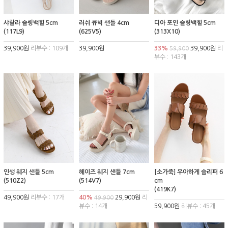
샤랄라 슬링백힐 5cm
러쉬 큐빅 샌들 4cm
디아 포인 슬링백힐 5cm
(117L9)
(625V5)
(313X10)
39,900원
리뷰수 : 109개
39,900원
33%
39,900원
리
59,900
뷰수 : 143개
인생 웨지 샌들 5cm
헤이즈 웨지 샌들 7cm
[소가죽] 우아하게 슬리퍼 6
(510Z2)
(514V7)
cm
(419K7)
49,900원
리뷰수 : 17개
40%
29,900원
리
49,900
뷰수 : 14개
59,900원
리뷰수 : 45개