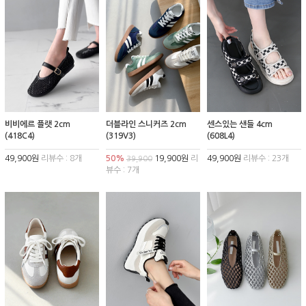
비비에르 플랫 2cm
더블라인 스니커즈 2cm
센스있는 샌들 4cm
(418C4)
(319V3)
(608L4)
49,900원
리뷰수 : 8개
50%
19,900원
리
49,900원
리뷰수 : 23개
39,900
뷰수 : 7개