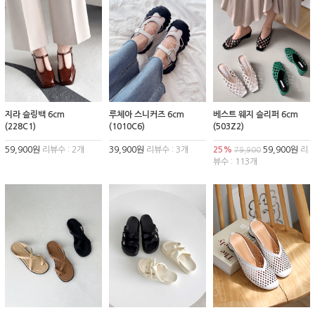
지라 슬링백 6cm
루체아 스니커즈 6cm
베스트 웨지 슬리퍼 6cm
(228C1)
(1010C6)
(503Z2)
59,900원
리뷰수 : 2개
39,900원
리뷰수 : 3개
25%
59,900원
리
79,900
뷰수 : 113개