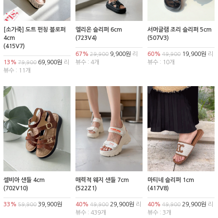
[소가죽] 도트 펀칭 블로퍼
엘리온 슬리퍼 6cm
서머글램 조리 슬리퍼 5cm
4cm
(723V4)
(507V3)
(415V7)
67%
9,900원
리
60%
19,900원
리
29,900
49,900
13%
69,900원
리
뷰수 : 4개
뷰수 : 10개
79,900
뷰수 : 11개
셀비아 샌들 4cm
매력적 웨지 샌들 7cm
마티네 슬리퍼 1cm
(702V10)
(522Z1)
(417V8)
33%
39,900원
40%
29,900원
리
40%
29,900원
리
59,900
49,900
49,900
뷰수 : 439개
뷰수 : 3개