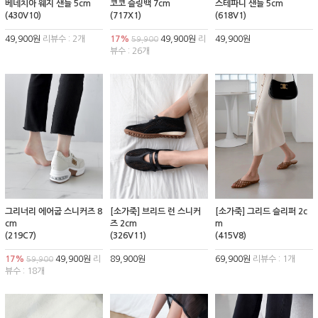
베네치아 웨지 샌들 5cm
코코 슬링백 7cm
스테파니 샌들 5cm
(430V10)
(717X1)
(618V1)
49,900원
리뷰수 : 2개
17%
49,900원
리
49,900원
59,900
뷰수 : 26개
그리너리 에어굽 스니커즈 8
[소가죽] 브리드 런 스니커
[소가죽] 그리드 슬리퍼 2c
cm
즈 2cm
m
(219C7)
(326V11)
(415V8)
17%
49,900원
리
89,900원
69,900원
리뷰수 : 1개
59,900
뷰수 : 18개