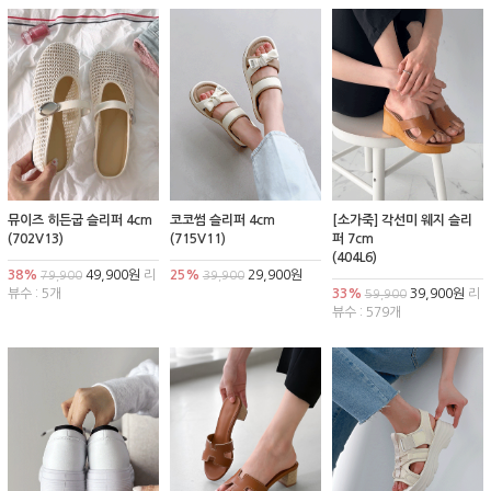
뮤이즈 히든굽 슬리퍼 4cm
코코썸 슬리퍼 4cm
[소가죽] 각선미 웨지 슬리
(702V13)
(715V11)
퍼 7cm
(404L6)
38%
49,900원
리
25%
29,900원
79,900
39,900
뷰수 : 5개
33%
39,900원
리
59,900
뷰수 : 579개