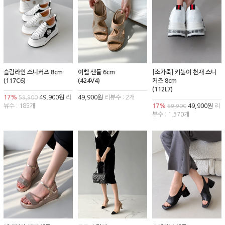
슬림라인 스니커즈 8cm
이벨 샌들 6cm
[소가죽] 키높이 천재 스니
(117C6)
(424V4)
커즈 8cm
(112L7)
17%
49,900원
리
49,900원
리뷰수 : 2개
59,900
뷰수 : 185개
17%
49,900원
리
59,900
뷰수 : 1,370개