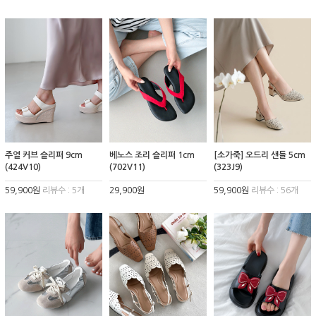
주얼 커브 슬리퍼 9cm
베노스 조리 슬리퍼 1cm
[소가죽] 오드리 샌들 5cm
(424V10)
(702V11)
(323J9)
59,900원
리뷰수 : 5개
29,900원
59,900원
리뷰수 : 56개