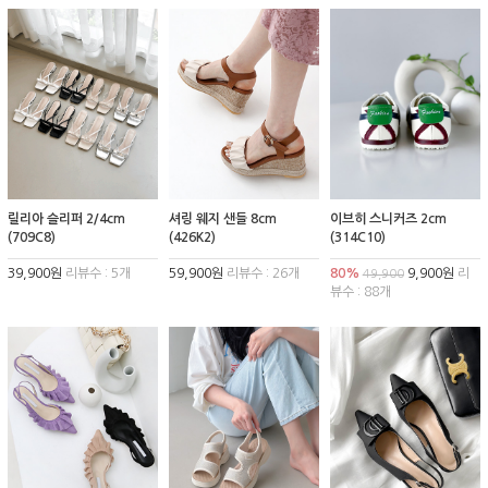
릴리아 슬리퍼 2/4cm
셔링 웨지 샌들 8cm
이브히 스니커즈 2cm
(709C8)
(426K2)
(314C10)
39,900원
리뷰수 : 5개
59,900원
리뷰수 : 26개
80%
9,900원
리
49,900
뷰수 : 88개