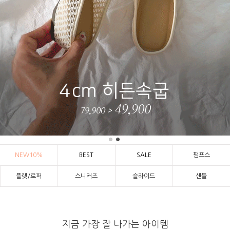
NEW10%
BEST
SALE
펌프스
플랫/로퍼
스니커즈
슬라이드
샌들
지금 가장 잘 나가는 아이템