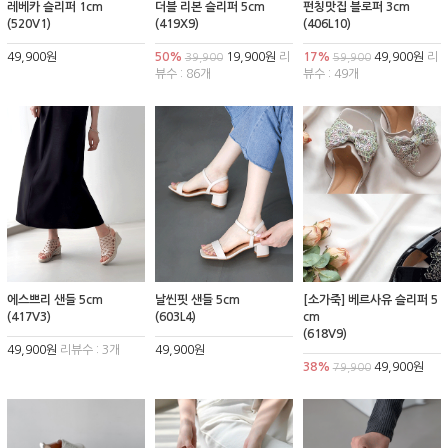
레베카 슬리퍼 1cm
더블 리본 슬리퍼 5cm
펀칭맛집 블로퍼 3cm
(520V1)
(419X9)
(406L10)
49,900원
50%
19,900원
리
17%
49,900원
리
39,900
59,900
뷰수 : 86개
뷰수 : 49개
에스쁘리 샌들 5cm
날씬핏 샌들 5cm
[소가죽] 베르사유 슬리퍼 5
(417V3)
(603L4)
cm
(618V9)
49,900원
리뷰수 : 3개
49,900원
38%
49,900원
79,900