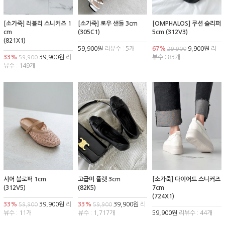
[소가죽] 러블리 스니커즈 1
[소가죽] 로우 샌들 3cm
[OMPHALOS] 쿠션 슬리퍼
cm
(305C1)
5cm (312V3)
(821X1)
59,900원
리뷰수 : 5개
67%
9,900원
리
29,900
33%
39,900원
리
뷰수 : 83개
59,900
뷰수 : 149개
시어 블로퍼 1cm
고급미 플랫 3cm
[소가죽] 다이어트 스니커즈
(312V5)
(82K5)
7cm
(724X1)
33%
39,900원
리
33%
39,900원
리
59,900
59,900
뷰수 : 11개
뷰수 : 1,717개
59,900원
리뷰수 : 44개