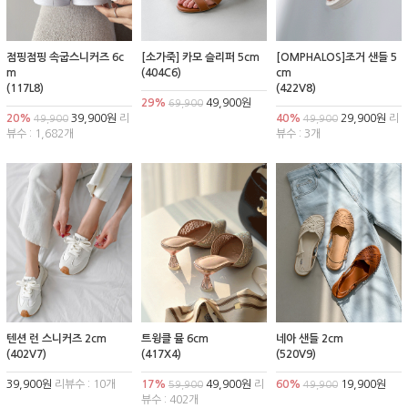
점핑점핑 속굽스니커즈 6c
[소가죽] 카모 슬리퍼 5cm
[OMPHALOS]조거 샌들 5
m
(404C6)
cm
(117L8)
(422V8)
29%
49,900원
69,900
20%
39,900원
리
40%
29,900원
리
49,900
49,900
뷰수 : 1,682개
뷰수 : 3개
텐션 런 스니커즈 2cm
트윙클 뮬 6cm
네아 샌들 2cm
(402V7)
(417X4)
(520V9)
39,900원
리뷰수 : 10개
17%
49,900원
리
60%
19,900원
59,900
49,900
뷰수 : 402개