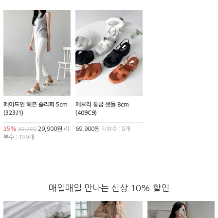
메이드인 헤븐 슬리퍼 5cm
에브리 통굽 샌들 8cm
(323J1)
(409C9)
25%
29,900원
리
69,900원
리뷰수 : 8개
39,900
뷰수 : 189개
매일매일 만나는 신상 10% 할인