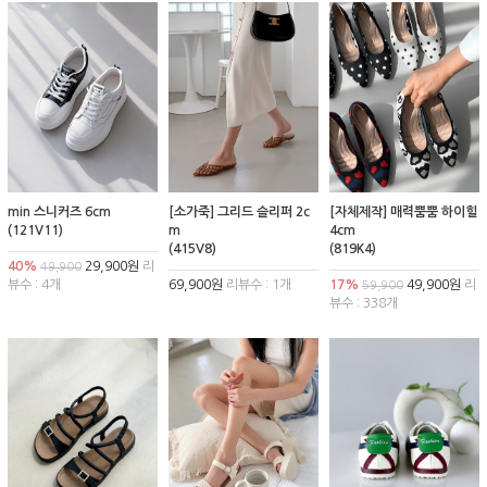
min 스니커즈 6cm
[소가죽] 그리드 슬리퍼 2c
[자체제작] 매력뿜뿜 하이힐
(121V11)
m
4cm
(415V8)
(819K4)
40%
29,900원
리
49,900
뷰수 : 4개
69,900원
리뷰수 : 1개
17%
49,900원
리
59,900
뷰수 : 338개