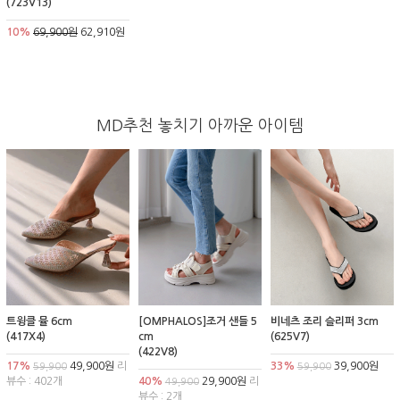
(723V13)
10%
69,900원
62,910원
MD추천 놓치기 아까운 아이템
트윙클 뮬 6cm
[OMPHALOS]조거 샌들 5
비네츠 조리 슬리퍼 3cm
(417X4)
cm
(625V7)
(422V8)
17%
49,900원
리
33%
39,900원
59,900
59,900
뷰수 : 402개
40%
29,900원
리
49,900
뷰수 : 2개