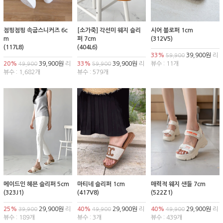
점핑점핑 속굽스니커즈 6c
[소가죽] 각선미 웨지 슬리
시어 블로퍼 1cm
m
퍼 7cm
(312V5)
(117L8)
(404L6)
33%
39,900원
리
59,900
20%
39,900원
리
33%
39,900원
리
뷰수 : 11개
49,900
59,900
뷰수 : 1,682개
뷰수 : 579개
메이드인 헤븐 슬리퍼 5cm
마티네 슬리퍼 1cm
매력적 웨지 샌들 7cm
(323J1)
(417V8)
(522Z1)
25%
29,900원
리
40%
29,900원
리
40%
29,900원
리
39,900
49,900
49,900
뷰수 : 189개
뷰수 : 3개
뷰수 : 439개