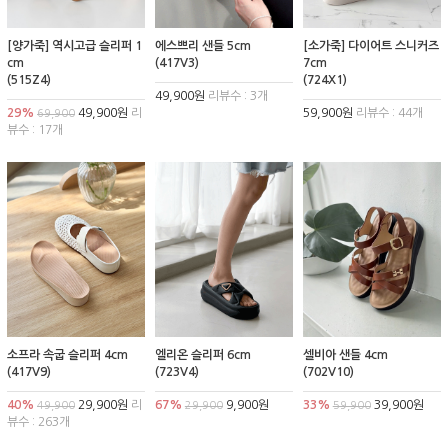
[양가죽] 역시고급 슬리퍼 1
에스쁘리 샌들 5cm
[소가죽] 다이어트 스니커즈
cm
(417V3)
7cm
(515Z4)
(724X1)
49,900원
리뷰수 : 3개
29%
49,900원
리
59,900원
리뷰수 : 44개
69,900
뷰수 : 17개
소프라 속굽 슬리퍼 4cm
엘리온 슬리퍼 6cm
셀비아 샌들 4cm
(417V9)
(723V4)
(702V10)
40%
29,900원
리
67%
9,900원
33%
39,900원
49,900
29,900
59,900
뷰수 : 263개