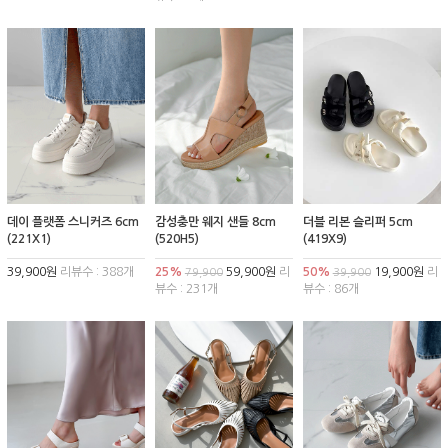
데이 플랫폼 스니커즈 6cm
감성충만 웨지 샌들 8cm
더블 리본 슬리퍼 5cm
(221X1)
(520H5)
(419X9)
39,900원
리뷰수 : 388개
25%
59,900원
리
50%
19,900원
리
79,900
39,900
뷰수 : 231개
뷰수 : 86개