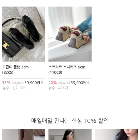
고급미 플랫 3cm
스트리트 스니커즈 6cm
(82K5)
(110C9)
33%
39,900원
리
20%
39,900원
리
59,900
49,900
뷰수 : 1,717개
뷰수 : 485개
매일매일 만나는 신상 10% 할인