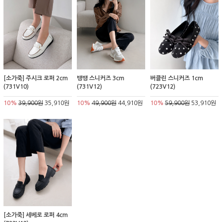
[소가죽] 주시크 로퍼 2cm
뱅뱅 스니커즈 3cm
버클린 스니커즈 1cm
(731V10)
(731V12)
(723V12)
10%
39,900원
35,910원
10%
49,900원
44,910원
10%
59,900원
53,910원
[소가죽] 세베로 로퍼 4cm