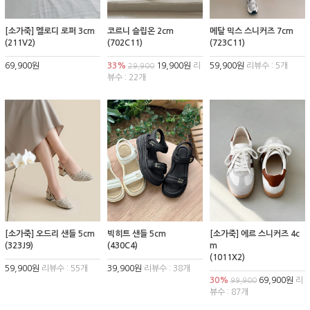
[소가죽] 멜로디 로퍼 3cm
코르니 슬립온 2cm
메탈 믹스 스니커즈 7cm
(211V2)
(702C11)
(723C11)
69,900원
33%
19,900원
리
59,900원
리뷰수 : 5개
29,900
뷰수 : 22개
[소가죽] 오드리 샌들 5cm
빅히트 샌들 5cm
[소가죽] 에르 스니커즈 4c
(323J9)
(430C4)
m
(1011X2)
59,900원
리뷰수 : 55개
39,900원
리뷰수 : 38개
30%
69,900원
리
99,900
뷰수 : 87개