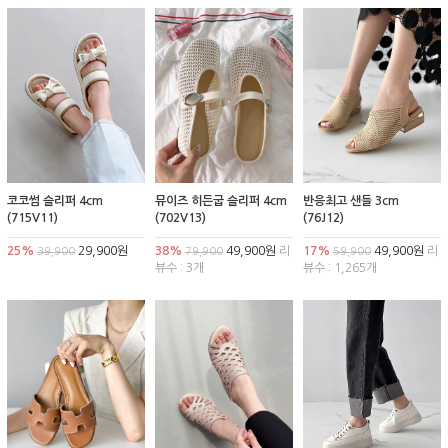
코코썸 슬리퍼 4cm
뮤이즈 히든굽 슬리퍼 4cm
반응최고 샌들 3cm
(715V11)
(702V13)
(76J12)
25%
29,900원
38%
49,900원
리
17%
49,900원
리
39,900
79,900
59,900
뷰수 : 3개
뷰수 : 1,265개