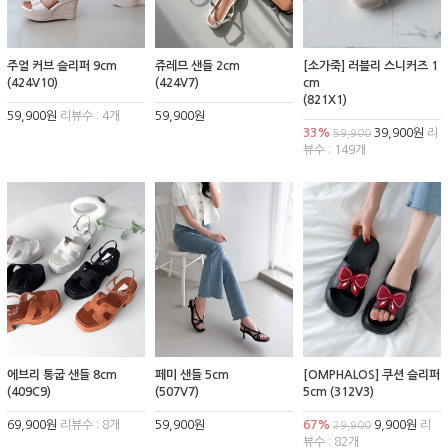
주얼 커브 슬리퍼 9cm
쥬레므 샌들 2cm
[소가죽] 러블리 스니커즈 1
(424V10)
(424V7)
cm
(821X1)
59,900원
리뷰수 : 4개
59,900원
33%
39,900원
리
59,900
뷰수 : 149개
에브리 통굽 샌들 8cm
페미 샌들 5cm
[OMPHALOS] 쿠션 슬리퍼
(409C9)
(507V7)
5cm (312V3)
69,900원
리뷰수 : 8개
59,900원
67%
9,900원
리
29,900
뷰수 : 82개