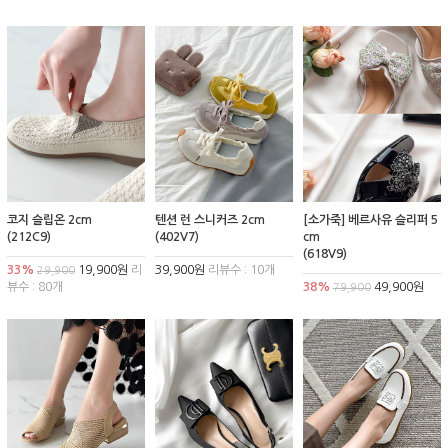
코지 슬립온 2cm
텐션 런 스니커즈 2cm
[소가죽] 베르사유 슬리퍼 5
(212C9)
(402V7)
cm
(618V9)
33%
19,900원
리
39,900원
리뷰수 : 10개
29,900
뷰수 : 80개
38%
49,900원
79,900