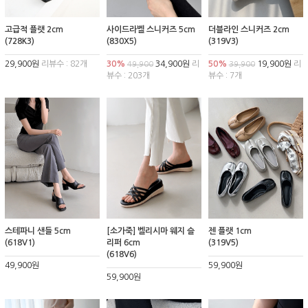
고급적 플랫 2cm
사이드라벨 스니커즈 5cm
더블라인 스니커즈 2cm
(728K3)
(830X5)
(319V3)
29,900원
리뷰수 : 82개
30%
34,900원
리
50%
19,900원
리
49,900
39,900
뷰수 : 203개
뷰수 : 7개
스테파니 샌들 5cm
[소가죽] 벨리시마 웨지 슬
젠 플랫 1cm
(618V1)
리퍼 6cm
(319V5)
(618V6)
49,900원
59,900원
59,900원