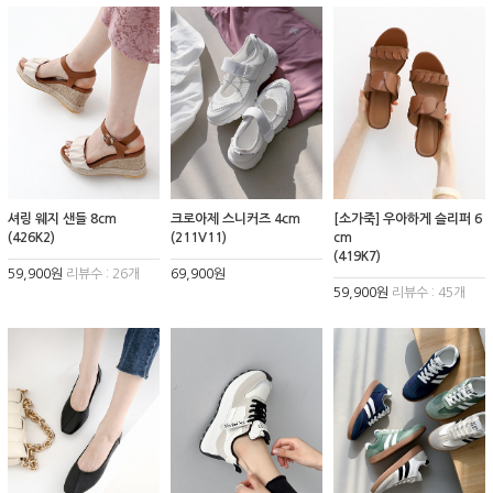
셔링 웨지 샌들 8cm
크로아제 스니커즈 4cm
[소가죽] 우아하게 슬리퍼 6
(426K2)
(211V11)
cm
(419K7)
59,900원
리뷰수 : 26개
69,900원
59,900원
리뷰수 : 45개