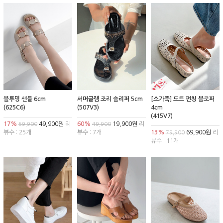
블루밍 샌들 6cm
서머글램 조리 슬리퍼 5cm
[소가죽] 도트 펀칭 블로퍼
(625C6)
(507V3)
4cm
(415V7)
17%
49,900원
리
60%
19,900원
리
59,900
49,900
뷰수 : 25개
뷰수 : 7개
13%
69,900원
리
79,900
뷰수 : 11개