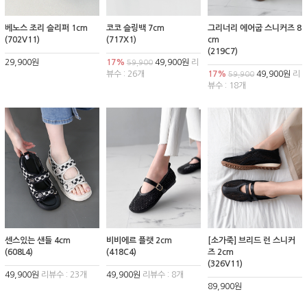
베노스 조리 슬리퍼 1cm
코코 슬링백 7cm
그리너리 에어굽 스니커즈 8
(702V11)
(717X1)
cm
(219C7)
29,900원
17%
49,900원
리
59,900
뷰수 : 26개
17%
49,900원
리
59,900
뷰수 : 18개
센스있는 샌들 4cm
비비에르 플랫 2cm
[소가죽] 브리드 런 스니커
(608L4)
(418C4)
즈 2cm
(326V11)
49,900원
리뷰수 : 23개
49,900원
리뷰수 : 8개
89,900원