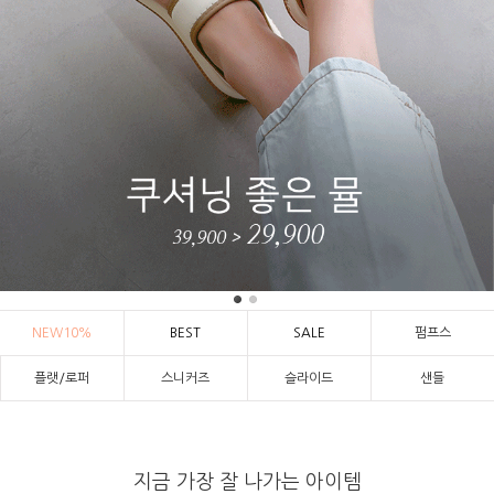
NEW10%
BEST
SALE
펌프스
플랫/로퍼
스니커즈
슬라이드
샌들
지금 가장 잘 나가는 아이템