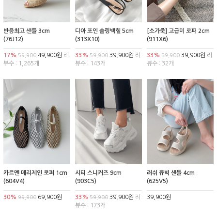
반응최고 샌들 3cm
디아 포인 슬링백힐 5cm
[소가죽] 고급미 로퍼 2cm
(76J12)
(313X10)
(911X6)
17%
49,900원
리
33%
39,900원
리
33%
39,900원
리
59,900
59,900
59,900
뷰수 : 1,265개
뷰수 : 143개
뷰수 : 32개
카르멘 메리제인 로퍼 1cm
시티 스니커즈 9cm
러쉬 큐빅 샌들 4cm
(604V4)
(903C5)
(625V5)
30%
69,900원
33%
39,900원
리
39,900원
99,900
59,900
뷰수 : 173개