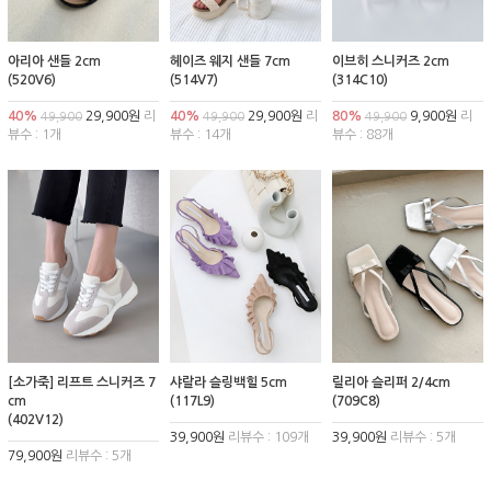
아리아 샌들 2cm
헤이즈 웨지 샌들 7cm
이브히 스니커즈 2cm
(520V6)
(514V7)
(314C10)
40%
29,900원
리
40%
29,900원
리
80%
9,900원
리
49,900
49,900
49,900
뷰수 : 1개
뷰수 : 14개
뷰수 : 88개
[소가죽] 리프트 스니커즈 7
샤랄라 슬링백힐 5cm
릴리아 슬리퍼 2/4cm
cm
(117L9)
(709C8)
(402V12)
39,900원
리뷰수 : 109개
39,900원
리뷰수 : 5개
79,900원
리뷰수 : 5개