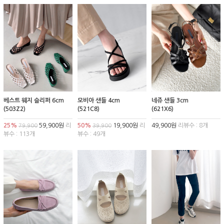
베스트 웨지 슬리퍼 6cm
모비아 샌들 4cm
네쥬 샌들 3cm
(503Z2)
(521C8)
(621X6)
25%
59,900원
리
50%
19,900원
리
49,900원
리뷰수 : 8개
79,900
39,900
뷰수 : 113개
뷰수 : 49개