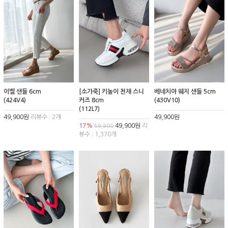
이벨 샌들 6cm
[소가죽] 키높이 천재 스니
베네치아 웨지 샌들 5cm
(424V4)
커즈 8cm
(430V10)
(112L7)
49,900원
리뷰수 : 2개
49,900원
17%
49,900원
리
59,900
뷰수 : 1,370개