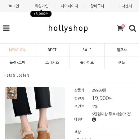
로그인
회원가입
마이페이지
장바구니
고객센터
+3,000원
0
NEW10%
BEST
SALE
펌프스
플랫/로퍼
스니커즈
슬라이드
샌들
Flats & Loafers
상품가
29900원
19,900
할인가
원
포인트
1%
5만원이상 무료배송
(조건)
배송비
색상