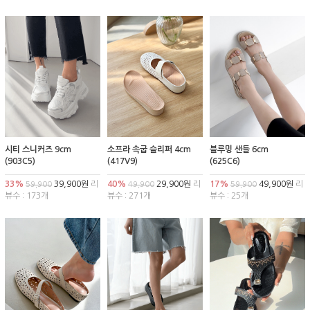
시티 스니커즈 9cm
소프라 속굽 슬리퍼 4cm
블루밍 샌들 6cm
(903C5)
(417V9)
(625C6)
33%
39,900원
리
40%
29,900원
리
17%
49,900원
리
59,900
49,900
59,900
뷰수 : 173개
뷰수 : 271개
뷰수 : 25개