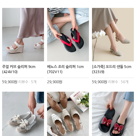
주얼 커브 슬리퍼 9cm
베노스 조리 슬리퍼 1cm
[소가죽] 오드리 샌들 5cm
(424V10)
(702V11)
(323J9)
59,900원
리뷰수 : 5개
29,900원
59,900원
리뷰수 : 56개