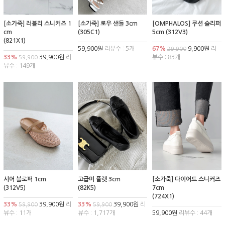
[소가죽] 러블리 스니커즈 1
[소가죽] 로우 샌들 3cm
[OMPHALOS] 쿠션 슬리퍼
cm
(305C1)
5cm (312V3)
(821X1)
59,900원
리뷰수 : 5개
67%
9,900원
리
29,900
33%
39,900원
리
뷰수 : 83개
59,900
뷰수 : 149개
시어 블로퍼 1cm
고급미 플랫 3cm
[소가죽] 다이어트 스니커즈
(312V5)
(82K5)
7cm
(724X1)
33%
39,900원
리
33%
39,900원
리
59,900
59,900
뷰수 : 11개
뷰수 : 1,717개
59,900원
리뷰수 : 44개