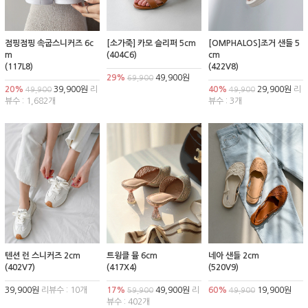
점핑점핑 속굽스니커즈 6c
[소가죽] 카모 슬리퍼 5cm
[OMPHALOS]조거 샌들 5
m
(404C6)
cm
(117L8)
(422V8)
29%
49,900원
69,900
20%
39,900원
리
40%
29,900원
리
49,900
49,900
뷰수 : 1,682개
뷰수 : 3개
텐션 런 스니커즈 2cm
트윙클 뮬 6cm
네아 샌들 2cm
(402V7)
(417X4)
(520V9)
39,900원
리뷰수 : 10개
17%
49,900원
리
60%
19,900원
59,900
49,900
뷰수 : 402개