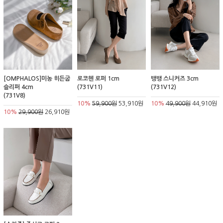
[OMPHALOS]미농 히든굽
로코헨 로퍼 1cm
뱅뱅 스니커즈 3cm
슬리퍼 4cm
(731V11)
(731V12)
(731V8)
10%
59,900원
53,910원
10%
49,900원
44,910원
10%
29,900원
26,910원