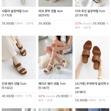
샤랄라 슬링백힐 5cm
러쉬 큐빅 샌들 4cm
디아 포인 슬링백힐 5cm
(117L9)
(625V5)
(313X10)
39,900원
리뷰수 : 109개
39,900원
33%
39,900원
리
59,900
뷰수 : 143개
인생 웨지 샌들 5cm
헤이즈 웨지 샌들 7cm
[소가죽] 우아하게 슬리퍼 6
(510Z2)
(514V7)
cm
(419K7)
49,900원
리뷰수 : 17개
40%
29,900원
리
49,900
뷰수 : 14개
59,900원
리뷰수 : 45개