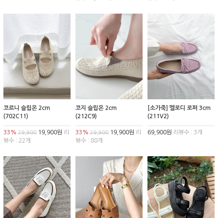
코르니 슬립온 2cm
코지 슬립온 2cm
[소가죽] 멜로디 로퍼 3cm
(702C11)
(212C9)
(211V2)
33%
19,900원
리
33%
19,900원
리
69,900원
리뷰수 : 3개
29,900
29,900
뷰수 : 22개
뷰수 : 80개