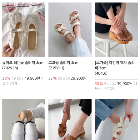
뮤이즈 히든굽 슬리퍼 4cm
코코썸 슬리퍼 4cm
[소가죽] 각선미 웨지 슬리
(702V13)
(715V11)
퍼 7cm
(404L6)
38%
49,900원
리
25%
29,900원
79,900
39,900
뷰수 : 5개
33%
39,900원
리
59,900
뷰수 : 579개