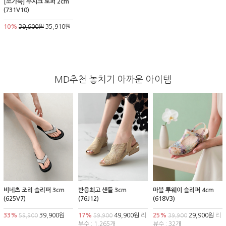
[소가죽] 주시크 로퍼 2cm
(731V10)
10%
39,900원
35,910원
MD추천 놓치기 아까운 아이템
비네츠 조리 슬리퍼 3cm
반응최고 샌들 3cm
마블 투웨이 슬리퍼 4cm
(625V7)
(76J12)
(618V3)
33%
39,900원
17%
49,900원
리
25%
29,900원
리
59,900
59,900
39,900
뷰수 : 1,265개
뷰수 : 32개