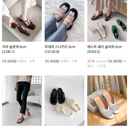
지라 슬링백 6cm
루체아 스니커즈 6cm
베스트 웨지 슬리퍼 6cm
(228C1)
(1010C6)
(503Z2)
59,900원
리뷰수 : 2개
39,900원
리뷰수 : 3개
25%
59,900원
리
79,900
뷰수 : 113개