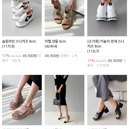
슬림라인 스니커즈 8cm
이벨 샌들 6cm
[소가죽] 키높이 천재 스니
(117C6)
(424V4)
커즈 8cm
(112L7)
17%
49,900원
리
49,900원
리뷰수 : 2개
59,900
뷰수 : 185개
17%
49,900원
리
59,900
뷰수 : 1,370개