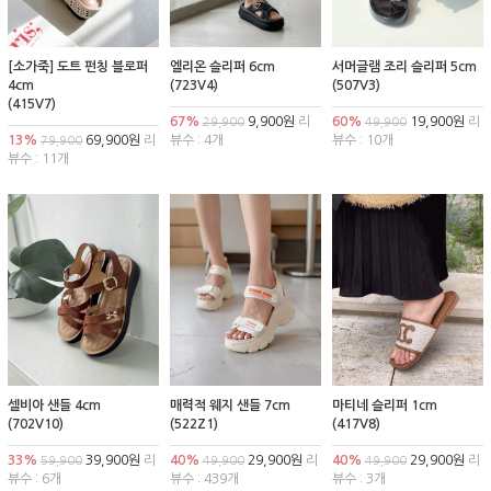
[소가죽] 도트 펀칭 블로퍼
엘리온 슬리퍼 6cm
서머글램 조리 슬리퍼 5cm
4cm
(723V4)
(507V3)
(415V7)
67%
9,900원
리
60%
19,900원
리
29,900
49,900
13%
69,900원
리
뷰수 : 4개
뷰수 : 10개
79,900
뷰수 : 11개
셀비아 샌들 4cm
매력적 웨지 샌들 7cm
마티네 슬리퍼 1cm
(702V10)
(522Z1)
(417V8)
33%
39,900원
리
40%
29,900원
리
40%
29,900원
리
59,900
49,900
49,900
뷰수 : 6개
뷰수 : 439개
뷰수 : 3개