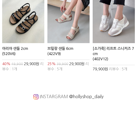
아리아 샌들 2cm
브릴랑 샌들 6cm
[소가죽] 리프트 스니커즈 7
(520V6)
(422V9)
cm
(402V12)
40%
29,900원
리
25%
29,900원
리
49,900
39,900
뷰수 : 1개
뷰수 : 5개
79,900원
리뷰수 : 5개
INSTARGRAM
@hollyshop_daily