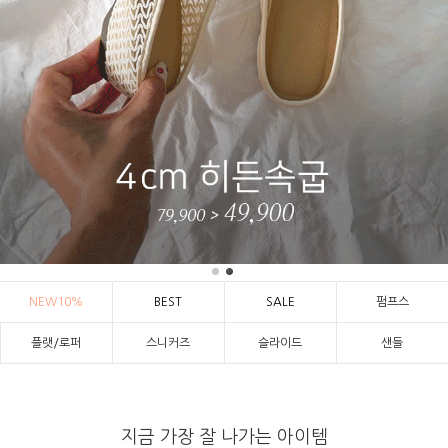
NEW10%
BEST
SALE
펌프스
플랫/로퍼
스니커즈
슬라이드
샌들
지금 가장 잘 나가는 아이템