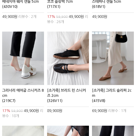
베네치아 웨지 샌들 5cm
코코 슬링백 7cm
스테파니 샌들 5cm
(430V10)
(717X1)
(618V1)
49,900원
리뷰수 : 2개
17%
49,900원
리
49,900원
59,900
뷰수 : 26개
그리너리 에어굽 스니커즈 8
[소가죽] 브리드 런 스니커
[소가죽] 그리드 슬리퍼 2c
cm
즈 2cm
m
(219C7)
(326V11)
(415V8)
17%
49,900원
리
89,900원
69,900원
리뷰수 : 1개
59,900
뷰수 : 18개