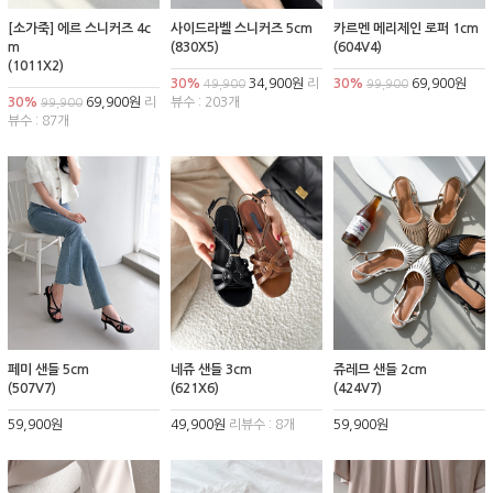
[소가죽] 에르 스니커즈 4c
사이드라벨 스니커즈 5cm
카르멘 메리제인 로퍼 1cm
m
(830X5)
(604V4)
(1011X2)
30%
34,900원
리
30%
69,900원
49,900
99,900
30%
69,900원
리
뷰수 : 203개
99,900
뷰수 : 87개
페미 샌들 5cm
네쥬 샌들 3cm
쥬레므 샌들 2cm
(507V7)
(621X6)
(424V7)
59,900원
49,900원
리뷰수 : 8개
59,900원