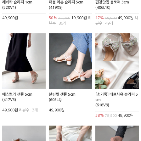
레베카 슬리퍼 1cm
더블 리본 슬리퍼 5cm
펀칭맛집 블로퍼 3cm
(520V1)
(419X9)
(406L10)
49,900원
50%
19,900원
리
17%
49,900원
리
39,900
59,900
뷰수 : 86개
뷰수 : 49개
에스쁘리 샌들 5cm
날씬핏 샌들 5cm
[소가죽] 베르사유 슬리퍼 5
(417V3)
(603L4)
cm
(618V9)
49,900원
리뷰수 : 3개
49,900원
38%
49,900원
79,900