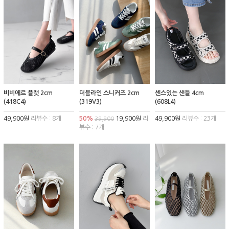
비비에르 플랫 2cm
더블라인 스니커즈 2cm
센스있는 샌들 4cm
(418C4)
(319V3)
(608L4)
49,900원
리뷰수 : 8개
50%
19,900원
리
49,900원
리뷰수 : 23개
39,900
뷰수 : 7개