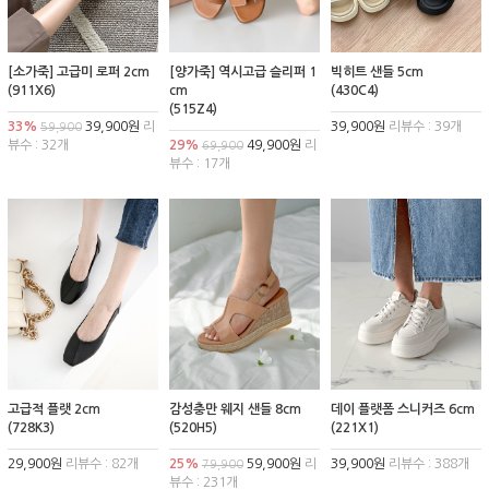
[소가죽] 고급미 로퍼 2cm
[양가죽] 역시고급 슬리퍼 1
빅히트 샌들 5cm
(911X6)
cm
(430C4)
(515Z4)
33%
39,900원
리
39,900원
리뷰수 : 39개
59,900
뷰수 : 32개
29%
49,900원
리
69,900
뷰수 : 17개
고급적 플랫 2cm
감성충만 웨지 샌들 8cm
데이 플랫폼 스니커즈 6cm
(728K3)
(520H5)
(221X1)
29,900원
리뷰수 : 82개
25%
59,900원
리
39,900원
리뷰수 : 388개
79,900
뷰수 : 231개